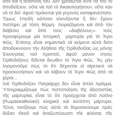
ὅσο καὶ ἡ ἀναπνοή του. Δὲν χρειάζεται οὔτε νὰ τοῦ τὸ
ἀποδείξουν, οὔτε νὰ τοῦ τὸ δικαιολογήσουν, οὔτε καν
νὰ τὸ δεῖ- ἀφοῦ πρόκειται γιὰ γεγονὸς καταφανέστατο.
Ὅμως ἐπειδὴ κάποιοι κλονίζονται ἢ δὲν ἔχουν
πιστέψει μὲ τόση θέρμη- πειραζόμενοι καὶ ἀπὸ τὸν
διάβολο καὶ ἀπὸ τοὺς «διαβόλους»- τοὺς
προσφέρουμε μία ἱστορικὴ μαρτυρία γιὰ τὸ Ἅγιο
Φῶς. Ἐπίσης εἶναι σημαντικὰ τὰ κείμενα αὐτὰ διότι
ἀποδεικνύουν τὴν ἀλήθεια τῆς Ὀρθοδοξίας ὡς μόνης
Ἐκκλησίας τοῦ Χριστοῦ, ἀφοῦ μόνον στοὺς
Ὀρθοδόξους δίδεται ἄνωθεν τὸ Ἅγιο Φῶς. Ἂς μὴν
λησμονοῦμε πὼς τὸ ὅτι δέχονται οἱ αἱρετικοὶ νὰ
προσκυνήσουν καὶ νὰ λάβουν τὸ Ἅγιο Φῶς ἀπὸ τὰ
χέρια...
τοῦ Ὀρθοδόξου Πατριάρχη δὲν εἶναι ἁπλὸ πράγμα.
Ὑπογραμμίζουμε πὼς πιστοποίηση τῆς ἀξιοπιστίας
τῆς μαρτυρίας εἶναι τὸ ὅτι προέρχεται ἀπὸ Λατίνο
(Ρωμαιοκαθολικὸ) κληρικὸ καὶ αὐτόπτη μάρτυρα.
Τέλος τονίζουμε πὼς αὐτὰ τὰ δημοσιεύουμε πρὸς
δόξαν Θεοῦ καὶ ἀναζωπύρωση τῆς φλόγας τῆς