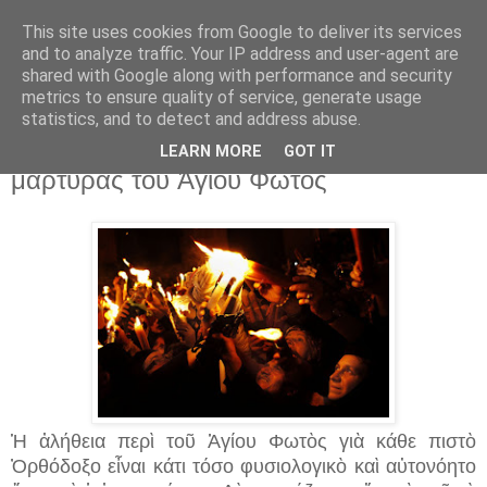
This site uses cookies from Google to deliver its services
and to analyze traffic. Your IP address and user-agent are
shared with Google along with performance and security
▼
metrics to ensure quality of service, generate usage
statistics, and to detect and address abuse.
7 Απρ 2018
Λατίνος (Ρωμαιοκαθολικὸς) αὐτόπτης
LEARN MORE
GOT IT
μάρτυρας τοῦ Ἁγίου Φωτὸς
Ἡ ἀλήθεια περὶ τοῦ Ἁγίου Φωτὸς γιὰ κάθε πιστὸ
Ὀρθόδοξο εἶναι κάτι τόσο φυσιολογικὸ καὶ αὐτονόητο