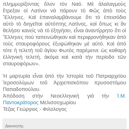
πλημμυρίζοντας ὅλον τὸν Ναό. Μὲ ἀλαλαγμοὺς
ἔτρεξαν οἱ Λατίνοι νὰ πάρουν τὸ Φῶς ἀπὸ τοὺς
Ἕλληνες. Καὶ ἐπαναλαμβάνουμε ὅτι τὸ ἐπεισόδιο
αὐτὸ τὸ διηγεῖται αὐτόπτης Λατίνος, καὶ ὅπως κι ἂν
θελήσει κανεὶς νὰ τὸ ἐξηγήσει, εἶναι ἀναντίρρητο ὅτι οἱ
Ἕλληνες ποὺ ταπεινώθηκαν καὶ περιφρονήθηκαν ἀπὸ
τοὺς σταυροφόρους ἐξυψώθηκαν μὲ αὐτό. Καὶ ἀπὸ
τότε ἡ τελετὴ τοῦ ἁγίου Φωτὸς παρέμεινε ὡς καθαρὴ
ἑλληνικὴ τελετή, ἀκόμα καὶ κατὰ τὴν περίοδο τῶν
σταυροφόρων».
Ἡ μαρτυρία εἶναι ἀπὸ τὴν Ἱστορία τοῦ Πατριαρχείου
Ἱεροσολύμων τοῦ Ἀρχιεπισκόπου Χρυσοστόμου
Παπαδοπούλου.
Ἀπόδοση στὴν Νεοελληνικὴ γιὰ τὴν
Ἱ.Μ.
Παντοκράτορος
Μελισσοχωρίου
Τέζας Γεώργιος - Φιλολογος
Διανοητής