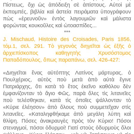
Πίστεως, ὄχι ὡς ἀπόδειξη σὲ ἀπίστους. Αὐτοὶ μὲ
ἐκπομπές, βιβλία καὶ ἀστεία πειράματα ὑπογράφουν
πὼς «ἐρευνοῦν» ἐντὸς λαγουμιῶν καὶ μάλιστα
φορώντας κουκοῦλες καὶ ὠτοασπίδες...
***
J. Mischaud, Histoire des Croisades, Paris 1856,
τόμ
.1,
σελ
. 291.
Τὸ γεγονὸς διηγεῖται ὡς ἑξῆς ὁ
ἀρχιεπίσκοπος καθηγητὴς Χρυσόστομος
Παπαδόπουλος, ὅπως παραπάνω, σελ. 426-427:
«Διηγεῖται ἕνας αὐτόπτης Λατίνος μάρτυρας, ὁ
Πουλχέριος, αὐτὸς ποὺ μετὰ ἀπὸ αὐτὰ ἔγινε
Πατριάρχης, ὅτι κατὰ τὸ ἔτος ἐκεῖνο καθόλου δὲν
ἐμφανίζονταν τὸ ἅγιο Φῶς, παρὰ ὅλες τὶς λιτανεῖες
ποὺ τελέσθηκαν, κατὰ τὶς ὁποῖες ψάλλονταν τὸ
«Κύριε ἐλέησον» ἀπὸ ὅλους ποὺ συμμετεῖχαν στὶς
λιτανεῖες. «Καταληφθήκαμε ἀπὸ μεγάλη λύπη καὶ
θλίψη. Πόσες ἀνακραυγὲς πρὸς τὸν Κύριο! Πόσοι
στεναγμοί, πόσοι ὀδυρμοί! Γιατί στοὺς ὀδυρμοὺς ὅλοι