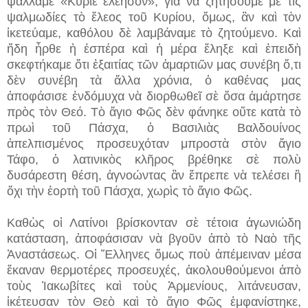
ψάλλαμε «Κύριε ἐλέησον», γιὰ νὰ ζητήσουμε μὲ τὶς
ψαλμωδίες τὸ ἔλεος τοῦ Κυρίου, ὅμως, ἂν καὶ τὸν
ἱκετεύαμε, καθόλου δὲ λαμβάναμε τὸ ζητούμενο. Καὶ
ἤδη ἦρθε ἡ ἑσπέρα καὶ ἡ μέρα ἔληξε καὶ ἐπειδὴ
σκεφτήκαμε ὅτι ἐξαιτίας τῶν ἁμαρτιῶν μας συνέβη ὅ,τι
δὲν συνέβη τὰ ἄλλα χρόνια, ὁ καθένας μας
ἀποφάσισε ἐνδόμυχα νὰ διορθωθεῖ σὲ ὅσα ἁμάρτησε
πρὸς τὸν Θεό. Τὸ ἅγιο Φῶς δὲν φάνηκε οὔτε κατὰ τὸ
πρωὶ τοῦ Πάσχα, ὁ Βασιλιὰς Βαλδουίνος
ἀπελπισμένος προσευχόταν μπροστὰ στὸν ἅγιο
Τάφο, ὁ λατινικὸς κλῆρος βρέθηκε σὲ πολὺ
δυσάρεστη θέση, ἀγνοώντας ἂν ἔπρεπε νὰ τελέσει ἢ
ὄχι τὴν ἑορτὴ τοῦ Πάσχα, χωρὶς τὸ ἅγιο Φῶς.
Καθὼς οἱ Λατίνοι βρίσκονταν σὲ τέτοια ἀγωνιώδη
κατάσταση, ἀποφάσισαν νὰ βγοῦν ἀπὸ τὸ Ναὸ τῆς
Ἀναστάσεως. Οἱ Ἕλληνες ὅμως ποὺ ἀπέμειναν μέσα
ἔκαναν θερμοτέρες προσευχές, ἀκολουθούμενοι ἀπὸ
τοὺς Ἰακωβίτες καὶ τοὺς Ἀρμενίους, λιτάνευσαν,
ἱκέτευσαν τὸν Θεὸ καὶ τὸ ἅγιο Φῶς ἐμφανίστηκε,