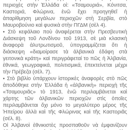
περιοχὲς στὴν Ἑλλάδα οἱ: «Τσαμουριά», Κόνιτσα,
Καστοριά, Φλώρινα, ἐνῶ ἔχει προηγηθεῖ ἡ
ἀπαρίθμηση μεγάλων περιοχῶν στὴ Σερβία, στὸ
Μαυροβούνιο καὶ φυσικὰ στὴν ΠΓΔΜ (σὲλ 4).
• Στὸ κεφάλαιο ποὺ ἀναφέρεται στὴν Πρεσβευτικὴ
Διάσκεψη τοῦ Λονδίνου τοῦ 1913, σὲ μιὰ κλασικὴ
ἀναφορὰ ἀλυτρωτισμοῦ, ὑπογραμμίζεται ὅτι ἡ
διάσκεψη «διαμοίρασε τὰ ἀλβανικὰ ἐδάφη στὰ
γειτονικὰ κράτη» καὶ περιγράφεταί το πῶς ἡ Ἀλβανία,
ἐθνικά, γεωγραφικά, πολιτισμικά, ἐπεκτείνεται μέχρι
τὴν Πρέβεζα (σέλ. 7).
• Στὸ βιβλίο ὑπάρχουν ἱστορικὲς ἀναφορὲς στὸ πῶς
ἀποδόθηκε στὴν Ἑλλάδα ἡ «ἀλβανικὴ» περιοχὴ τῆς
«Τσαμουριᾶς» τὸ 1913, ἐνῶ περιλαμβάνεται καὶ
χάρτης τῶν ἀλβανικῶν περιοχῶν στὶς ὁποῖες
περιλαμβάνεται ὄχι μόνο το μεγαλύτερο μέρος τῆς
Ἠπείρου ἀλλὰ καὶ τῆς Φλώρινας καὶ τῆς Καστοριᾶς
(σέλ. 8).
Οἱ Ἀλβανοὶ ἐθνικιστὲς προσπαθοῦν νὰ ἐμφανίζουν