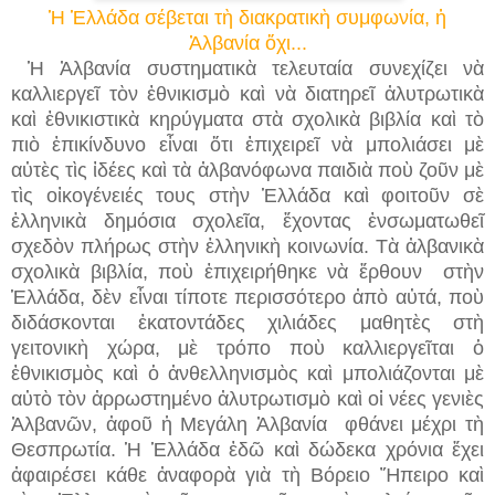
Ἡ Ἑλλάδα σέβεται τὴ διακρατικὴ συμφωνία, ἡ
Ἀλβανία ὄχι...
Ἡ Ἀλβανία συστηματικὰ τελευταία συνεχίζει νὰ
καλλιεργεῖ τὸν ἐθνικισμὸ καὶ νὰ διατηρεῖ ἀλυτρωτικὰ
καὶ ἐθνικιστικὰ κηρύγματα στὰ σχολικὰ βιβλία καὶ τὸ
πιὸ ἐπικίνδυνο εἶναι ὅτι ἐπιχειρεῖ νὰ μπολιάσει μὲ
αὐτὲς τὶς ἰδέες καὶ τὰ ἀλβανόφωνα παιδιὰ ποὺ ζοῦν μὲ
τὶς οἰκογένειές τους στὴν Ἑλλάδα καὶ φοιτοῦν σὲ
ἑλληνικὰ δημόσια σχολεῖα, ἔχοντας ἐνσωματωθεῖ
σχεδὸν πλήρως στὴν ἑλληνικὴ κοινωνία. Τὰ ἀλβανικὰ
σχολικὰ βιβλία, ποὺ ἐπιχειρήθηκε νὰ ἔρθουν
στὴν
Ἑλλάδα, δὲν εἶναι τίποτε περισσότερο ἀπὸ αὐτά, ποὺ
διδάσκονται ἑκατοντάδες χιλιάδες μαθητὲς στὴ
γειτονικὴ χώρα, μὲ τρόπο ποὺ καλλιεργεῖται ὁ
ἐθνικισμὸς καὶ ὁ ἀνθελληνισμὸς καὶ μπολιάζονται μὲ
αὐτὸ τὸν ἀρρωστημένο ἀλυτρωτισμὸ καὶ οἱ νέες γενιὲς
Ἀλβανῶν, ἀφοῦ ἡ Μεγάλη Ἀλβανία φθάνει μέχρι τὴ
Θεσπρωτία. Ἡ Ἑλλάδα ἐδῶ καὶ δώδεκα χρόνια ἔχει
ἀφαιρέσει κάθε ἀναφορὰ γιὰ τὴ Βόρειο Ἤπειρο καὶ