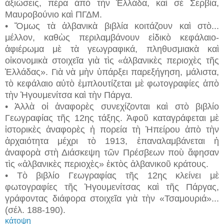
ἀξιώσεις, πέρα ἀπὸ τὴν Ἑλλάδα, καὶ σὲ Σερβία,
Μαυροβούνιο καὶ ΠΓΔΜ.
• Ὅμως τὰ ἀλβανικὰ βιβλία κοιτάζουν καὶ στὸ...
μέλλον, καθὼς περιλαμβάνουν εἰδικὸ κεφάλαιο-
ἀφιέρωμα μὲ τὰ γεωγραφικά, πληθυσμιακὰ καὶ
οἰκονομικὰ στοιχεῖα γιὰ τὶς «ἀλβανικὲς περιοχὲς τῆς
Ἑλλάδας». Γιὰ νὰ μὴν ὑπάρξει παρεξήγηση, μάλιστα,
τὸ κεφάλαιο αὐτὸ ἐμπλουτίζεται μὲ φωτογραφίες ἀπὸ
τὴν Ἠγουμενίτσα καὶ τὴν Πάργα.
• Ἀλλὰ οἱ ἀναφορὲς συνεχίζονται καὶ στὸ βιβλίο
Γεωγραφίας τῆς 12ης τάξης. Ἀφοῦ καταγράφεται μὲ
ἱστορικὲς ἀναφορὲς ἡ πορεία τὴ Ἠπείρου ἀπὸ τὴν
ἀρχαιότητα μέχρι τὸ 1913, ἐπαναλαμβάνεται ἡ
ἀναφορὰ στὴ Διάσκεψη τῶν Πρέσβεων ποὺ ἄφησαν
τὶς «ἀλβανικὲς περιοχὲς» ἐκτὸς ἀλβανικοῦ κράτους.
• Τὸ βιβλίο Γεωγραφίας τῆς 12ης κλείνει μὲ
φωτογραφίες τῆς Ἠγουμενίτσας καὶ τῆς Πάργας,
γράφοντας διάφορα στοιχεῖα γιὰ τὴν «Τσαμουριά»...
(σέλ. 188-190).
κάτοψη