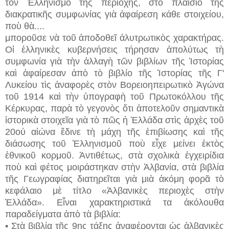
τὸν Ἑλληνισμὸ τῆς περιοχῆς, στὸ πλαίσιο τῆς
διακρατικῆς συμφωνίας γιὰ ἀφαίρεση κάθε στοιχείου,
ποὺ θὰ....
μποροῦσε νὰ τοῦ ἀποδοθεῖ ἀλυτρωτικὸς χαρακτήρας.
Οἱ ἑλληνικὲς κυβερνήσεις τήρησαν ἀπολύτως τὴ
συμφωνία γιὰ τὴν ἀλλαγὴ τῶν βιβλίων τῆς Ἱστορίας
καὶ ἀφαίρεσαν ἀπὸ τὸ βιβλίο τῆς Ἱστορίας τῆς Γ'
Λυκείου τὶς ἀναφορὲς στὸν Βορειοηπειρωτικὸ Ἀγώνα
τοῦ 1914 καὶ τὴν ὑπογραφὴ τοῦ Πρωτοκόλλου τῆς
Κέρκυρας, παρὰ τὸ γεγονὸς ὅτι ἀποτελοῦν σημαντικὰ
ἱστορικὰ στοιχεῖα γιὰ τὸ πῶς ἡ Ἑλλάδα στὶς ἀρχὲς τοῦ
20ού αἰώνα ἔδινε τὴ μάχη τῆς ἐπιβίωσης καὶ τῆς
διάσωσης τοῦ Ἑλληνισμοῦ ποὺ εἶχε μείνει ἐκτὸς
ἐθνικοῦ κορμοῦ. Ἀντιθέτως, στὰ σχολικὰ ἐγχειρίδια
ποὺ καὶ φέτος μοιράστηκαν στὴν Ἀλβανία, στὰ βιβλία
τῆς Γεωγραφίας διατηρεῖται γιὰ μιὰ ἀκόμη φορᾶ τὸ
κεφάλαιο μὲ τίτλο «Ἀλβανικὲς περιοχὲς στὴν
Ἑλλάδα». Εἶναι χαρακτηριστικά τα ἀκόλουθα
παραδείγματα ἀπὸ τὰ βιβλία:
• Στὰ βιβλία τῆς 9ης τάξης ἀναφέρονται ὡς ἀλβανικὲς