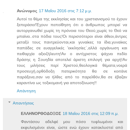
Ανώνυμος
17 Μαΐου 2016 στις 7:12 μ.μ.
Αυτοί το θέμα της εκκλησίας και του χριστιανισμού το έχουν
ξεπεράσει!Έχουν πεποίθηση ότι ο άνθρωπος μπορεί να
αυτοργανωθεί χωρίς τη πρόνοια του Θεού,χωρίς το Θεό να
μπαίνει..στα πόδια τους!Οι περισσότεροι είναι άθεοι,άντρες
μεταξύ τους παντρεύονται,και γυναίκες τα ίδια,γυναίκες
παπάδες σε ευαγγελικές 'εκκλησίες΄,αλλά οργάνωση και
πειθαρχία αξιοζήλευτη!Αν ο αντίχριστος ψάχνει πεδίο
δράσης η Σουηδία αποτελεί άριστη επιλογή για αρχή!Αν
τους μιλήσεις περί Χριστού,θεολογικά θέματα,νοερά
προσευχή,ορθόδοξη πατερικότητα θα σε κοιτάνε
παράξενα,σαν να ήλθες από το παρελθόν,θα σε έβαζαν
καραντίνα ως τοξικομανή για αποτοξίνωση!!
Απάντηση
Απαντήσεις
ΕΛΛΗΝΟΡΘΟΔΟΞΟΣ
18 Μαΐου 2016 στις 12:09 π.μ.
Φαντάσου αδελφέ μου πόσο τυφλωμένοι και
εκφυλισμένοι είναι, ώστε ενώ έχουν κατακλυστεί από