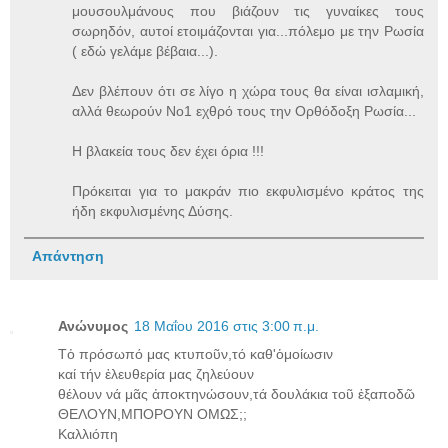
μουσουλμάνους που βιάζουν τις γυναίκες τους
σωρηδόν, αυτοί ετοιμάζονται για...πόλεμο με την Ρωσία
( εδώ γελάμε βέβαια...).
Δεν βλέπουν ότι σε λίγο η χώρα τους θα είναι ισλαμική,
αλλά θεωρούν Νο1 εχθρό τους την Ορθόδοξη Ρωσία...
Η βλακεία τους δεν έχει όρια !!!
Πρόκειται για το μακράν πιο εκφυλισμένο κράτος της
ήδη εκφυλισμένης Δύσης.
Απάντηση
Ανώνυμος
18 Μαΐου 2016 στις 3:00 π.μ.
Τὀ πρόσωπό μας κτυποῦν,τό καθ'ὁμοίωσιν
καί τήν ἐλευθερία μας ζηλεύουν
θέλουν νά μᾶς ἀποκτηνώσουν,τά δουλάκια τοῦ ἐξαποδῶ
ΘΕΛΟΥΝ,ΜΠΟΡΟΥΝ ΟΜΩΣ;;
Καλλιόπη