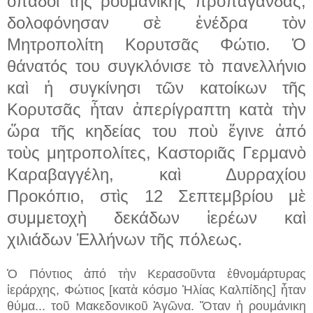
ὀπαδοί τῆς ρουμάνικης προπαγάνδας,
δολοφόνησαν σὲ ἐνέδρα τὸν
Μητροπολίτη Κορυτσᾶς Φώτιο. Ὁ
θάνατός του συγκλόνισε τὸ πανελλήνιο
καὶ ἡ συγκίνησι τῶν κατοίκων τῆς
Κορυτσᾶς ἦταν ἀπερίγραπτη κατὰ τὴν
ὥρα τῆς κηδείας του ποὺ ἔγινε ἀπό
τοὺς μητροπολίτες, Καστοριᾶς Γερμανὸ
Καραβαγγέλη, καὶ Δυρραχίου
Προκόπιο, στὶς 12 Σεπτεμβρίου μὲ
συμμετοχὴ δεκάδων ἱερέων καὶ
χιλιάδων Ἑλλήνων τῆς πόλεως.
Ὁ Πόντιος ἀπό τὴν Κερασοῦντα ἐθνομάρτυρας
ἱεράρχης, Φώτιος [κατὰ κόσμο Ἡλίας Καλπίδης] ἦταν
θύμα...
τοῦ Μακεδονικοῦ Ἀγῶνα. Ὅταν ἡ ρουμάνικη