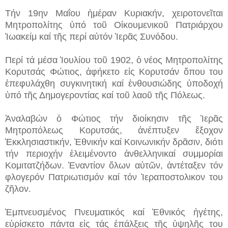
Τήν 19ην Μαΐου ἡμέραν Κυριακήν, χειροτονεῖται
Μητροπολίτης ὑπό τοῦ Οἰκουμενικοῦ Πατριάρχου
Ἰωακείμ καί τῆς περί αὐτόν Ἱερᾶς Συνόδου.
Περί τά μέσα Ἰουλίου τοῦ 1902, ὁ νέος Μητροπολίτης
Κορυτσάς Φώτιος, ἀφήκετο εἰς Κορυτσάν ὅπου του
ἐπεφυλάχθη συγκινητική καί ἐνθουσιώδης ὑποδοχή
ὑπό τῆς Δημογεροντίας καί τοῦ λαοῦ τῆς Πόλεως.
Ἀναλαβών ὁ Φώτιος τήν διοίκησιν τῆς Ἱερᾶς
Μητροπόλεως Κορυτσάς, ἀνέπτυξεν ἔξοχον
Ἐκκλησιαστικήν, Ἐθνικήν καί Κοινωνικήν δρᾶσιν, διότι
τήν περιοχήν ἐλειμένοντο ἀνθελληνικαί συμμορίαι
Κομιτατζήδων. Ἐναντίον ὅλων αὐτῶν, ἀντέταξεν τόν
φλογερόν Πατριωτισμόν καί τόν Ἰεραποστολικον του
ζῆλον.
Ἐμπνευσμένος Πνευματικός καί Ἐθνικός ἡγέτης,
εὑρίσκετο πάντα εἰς τάς ἐπάλξεις τῆς ὑψηλῆς του