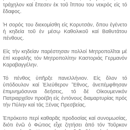
τράχηλον καί ἔπεσεν ἐκ τοῦ ἵππου του νεκρός εἰς τό
ἔδαφος.
Ἡ σορός του διεκομίσθη εἰς Κορυτσάν, ὅπου ἐγένετο
ἡ κηδεία τοῦ ἐν μέσῳ Καθολικοῦ καί Βαθυτάτου
πένθους.
Εἰς τήν κηδείαν παρέστησαν πολλοί Μητροπολῖται μέ
ἐπί κεφαλῆς τόν Μητροπολίτην Καστοριάς Γερμανόν
Καραβαγγέλην.
Τό πένθος ὑπῆρξε πανελλήνιον. Εἰς ὅλον τό
ὑπόδουλον καί Ἐλεύθερον Ἔθνος, ἀνεπέμφθησαν
ἐπιμνημόσυναι δεήσεις, τό δέ Οἰκουμενικόν
Πατριαρχεῖον προέβη εἰς ἐντόνους διαμαρτυρίας πρός
τήν Πύλην καί τάς Ξένας Πρεσβείας.
Ἐπρόκειτο περί καθαρᾶς προδοσίας καί συνομωσίας,
διότι ἐνῶ ὁ Φώτιος εἶχε ζητήσει ἀπό τόν Τοῦρκον