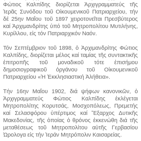
Φώτιος Καλπίδης διορίζεται Ἀρχιγραμματεύς τῆς
Ἱερᾶς Συνόδου τοῦ Οἰκουμενικοῦ Πατριαρχείου, τήν
δέ 25ην Μαΐου τοῦ 1897 χειροτονεῖται Πρεσβύτερος
καί Ἀρχιμανδρίτης ὑπό τοῦ Μητροπολίτου Μυτιλήνης,
Κυρίλλου, εἰς τόν Πατριαρχικόν Ναόν.
Τόν Σεπτέμβριον τοῦ 1898, ὁ Ἀρχιμανδρίτης Φώτιος
Καλπίδης, διορίζεται μέλος καί ταμίας τῆς συντακτικῆς
ἐπιτροπῆς τοῦ μοναδικοῦ τότε ἐπισήμου
δημοσιογραφικοῦ ὀργάνου τοῦ Οἰκουμενικοῦ
Πατριαρχείου «Ἡ Ἐκκλησιαστική Ἀλήθεια».
Τήν 16ην Μαΐου 1902, διά ψήφων κανονικῶν, ὁ
Ἀρχιγραμματεύς Φώτιος Καλπίδης ἐκλέγεται
Μητροπολίτης Κορυτσάς, Μοσχοπόλεως, Πρεμετής
καί Σελασφόρου ὑπέρτιμος καί Ἔξαρχος Δυτικῆς
Μακεδονίας, τῆς ὁποίας ὁ θρόνος ἐκκενώθη διά τῆς
μεταθέσεως τοῦ Μητροπολίτου αὐτῆς Γερβασίου
Ὠρολογα εἰς τήν Ἱεράν Μητρόπολιν Καισαρείας.