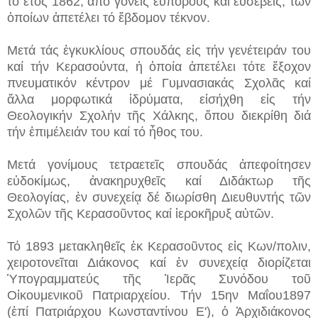
τό ἔτος 1862, ἀπό γονεῖς εὐπόρους καί εὐσεβεῖς, τῶν
ὁποίων ἀπετέλει τό ἕβδομον τέκνον.
Μετά τάς ἐγκυκλίους σπουδάς εἰς τήν γενέτειράν του
καί τήν Κερασούντα, ἡ ὁποία ἀπετέλει τότε ἔξοχον
πνευματικόν κέντρον μέ Γυμνασιακάς Σχολᾶς καί
ἄλλα μορφωτικά ἱδρύματα, εἰσήχθη εἰς τήν
Θεολογικήν Σχολήν τῆς Χάλκης, ὅπου διεκρίθη διά
τήν ἐπιμέλειάν του καί τό ἦθος του.
Μετά γονίμους τετραετεῖς σπουδάς ἀπεφοίτησεν
εὐδοκίμως, ἀνακηρυχθεῖς καί Διδάκτωρ τῆς
Θεολογίας, ἐν συνεχείᾳ δέ διωρίσθη Διευθυντής τῶν
Σχολῶν τῆς Κερασοῦντος καί ἱεροκῆρυξ αὐτῶν.
Τό 1893 μετακληθεῖς ἐκ Κερασοῦντος εἰς Κων/πολιν,
χειροτονεῖται Διάκονος καί ἐν συνεχείᾳ διορίζεται
Ὑπογραμματεύς τῆς Ἱερᾶς Συνόδου τοῦ
Οἰκουμενικοῦ Πατριαρχείου. Τήν 15ην Μαΐου1897
(ἐπί Πατριάρχου Κωνσταντίνου Ε'), ὁ Ἀρχιδιάκονος