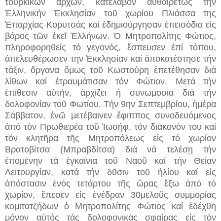
τουρκικῶν ἀρχῶν, κατέλαβον αὐθαιρέτως την
Ἑλληνικήν Ἐκκλησίαν τοῦ χωρίου Πλιάσσα της
Ἐπαρχίας Κορυτσάς καί ἐδημιούργησαν ἐπεισόδια εἰς
βάρος τῶν ἐκεῖ Ἑλλήνων. Ὁ Μητροπολίτης Φώτιος,
πληροφορηθείς τό γεγονός, ἔσπευσεν ἐπί τόπου,
ἀπελευθέρωσεν την Ἐκκλησίαν καί ἀποκατέστησε τήν
τάξιν, ὄργανα ὅμως τοῦ Κωστούρη ἐπετέθησαν διά
λίθων καί ἐτραυμάτισαν τόν Φώτιον. Μετά τήν
ἐπίθεσιν αὐτήν, ἀρχίζει ἡ συνωμοσία διά τήν
δολοφονίαν τοῦ Φωτίου. Τήν 9ην Σεπτεμβρίου, ἡμέρα
Σάββατον, ἐνῶ μετέβαινεν ἔφιππος συνοδευόμενος
ἀπό τόν Πρωθιερέα τοῦ Ἰωσήφ, τόν διάκονόν του καί
τόν κλητῆρα τῆς Μητροπόλεως εἰς τό χωρίον
Βρατοβίτσα (Μπραβδίτσα) διά νά τελέσῃ τήν
ἑπομένην τά ἐγκαίνια τοῦ Ναοῦ καί τήν Θείαν
Λειτουργίαν, κατά τήν δῦσιν τοῦ ἡλίου καί εἰς
ἀπόστασιν ἑνός τετάρτου τῆς ὥρας ἔξω ἀπό τό
χωρίον, ἔπεσεν εἰς ἐνέδραν 30μελοῦς συμμορίας
κομιτατζήδων ὁ Μητροπολίτης Φώτιος καί ἐδέχθη
μόνον αὐτός τάς δολοφονικάς σφαίρας εἰς τόν