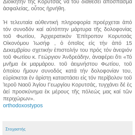
Διοικητήν τῆς Κορυτσάς νά τοῦ διαθέσει ἀπόσπασμα
ἀσφαλείας, οὗτος ἠρνήθη.
Ἡ τελευταία αὐθεντική πληροφορία προέρχεται ἀπό
τόν συνοδόν καί αὐτόπτην μάρτυρα τῆς δολοφονίας
τοῦ Φωτίου, Ἀρχιερατικόν Ἐπίτροπον Κορυτσάς
Οἰκονόμου Ἰωσήφ , ὁ ὁποῖος εἰς τήν ἀπό 15
Δεκεμβρίου σχετικήν ἐπιστολήν του πρός τόν ἀνεψιόν
τοῦ Φωτίου κ. Γεώργιον Ἀνδρεάδην, ἀναφέρει ὅτι «Τό
μνῆμα ἐκ μαρμάρου. τοῦ ἀειμνήστου Φωτίου, τοῦ
ὁποίου ἤμουν συνοδός κατά τήν δολοφονίαν του,
εὑρίσκεται ἐν ἀρίστῃ καταστάσει εἰς τόν περίβολον τοῦ
Ἱεροῦ Ναοῦ Ἁγίου Γεωργίου Κορυτσάς, τυγχάνει δέ ἐς
ἀεί προσκύνημα ἐκ μέρους τῆς πόλεώς μας καί τῶν
περιχώρων».
orthodoxostypos
Στοχαστής