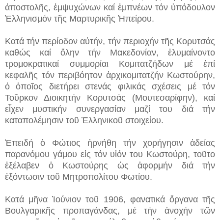
ἀποστολῆς, ἐμψυχώνων καί ἐμπνέων τόν ὑπόδουλον
Ἑλληνισμόν τῆς Μαρτυρικῆς Ἠπείρου.
Κατά τήν περίοδον αὐτήν, τήν περιοχήν τῆς Κορυτσάς
καθώς καί ὅλην τήν Μακεδονίαν, ἐλυμαίνοντο
τρομοκρατικαί συμμορίαι Κομιτατζήδων μέ ἐπί
κεφαλῆς τόν περιβόητον ἀρχικομιτατζήν Κωστούρην,
ὁ ὁποῖος διετήρει στενάς φιλικάς σχέσεις μέ τόν
Τοῦρκον Διοικητήν Κορυτσάς (Μουτεσαρίφην), καί
εἶχεν μυστικήν συνεργασίαν μαζί του διά τήν
καταπολέμησιν τοῦ Ἑλληνικοῦ στοιχείου.
Ἐπειδή ὁ Φώτιος ἠρνήθη τήν χορήγησιν ἀδείας
παρανόμου γάμου εἰς τόν υἱόν του Κωστούρη, τοῦτο
ἐξέλαβεν ὁ Κωστούρης ὡς ἀφορμήν διά τήν
ἐξόντωσιν τοῦ Μητροπολίτου Φωτίου.
Κατά μῆνα Ἰούνιον τοῦ 1906, φανατικά ὄργανα τῆς
Βουλγαρικῆς προπαγάνδας, μέ τήν ἀνοχήν τῶν