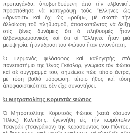
προπαγάνδα, ὑποβοηθούμενη ἀπό τὴν ἀλβανική,
προσπάθησε νὰ καταγράψῃ τοὺς Ἕλληνες ὡς
«ἀρναούτ» καὶ ὄχι ὡς «ροῦμ», μὲ σκοπὸ τὴν
ἀλλοίωση τοῦ πληθυσμοῦ, ἀποσκοπῶντας νὰ δείξῃ
στὶς ξένες δυνάμεις ὅτι ὁ πληθυσμὲς ἦταν
ἀλβανορωμουνικός καὶ ὅτι οἱ Ἕλληνες ἦταν μιὰ
μειοψηφία, ἡ ἀντίδρασι τοῦ Φώτιου ἦταν ἐντονότατη.
Ὁ Γερμανὸς φιλόσοφος καὶ καθηγητὴς στὸ
πανεπιστήμιο της Ίένας Γκέσλορ, γνώρισε τὸν Φώτιο
καὶ σὲ σύγγραμμά του, σημείωσε πὼς τέτοιο ἄντρα,
μὲ τόση βαθιὰ μόρφωση, τέτοιο ἤθος καὶ τόση
ἀποφασιστικότητα, δὲν εἶχε συναντήσει.
Ὁ Μητροπολίτης Κορυτσάς Φώτιος
Ὁ Μητροπολίτης Κορυτσάς Φώτιος (κατά κόσμον
Ἠλίας) Καλπίδης, ἐγεννήθη εἰς τήν κωμόπολιν
Τσαγράκ (Τσαγράκιον) τῆς Κερασοῦντος του Πόντου,