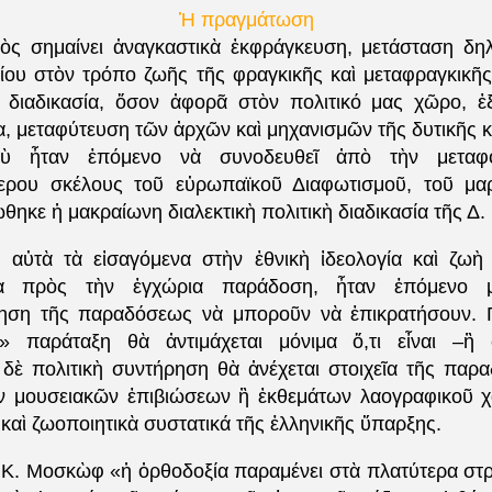
Ἡ πραγμάτωση
ὸς σημαίνει ἀναγκαστικὰ ἐκφράγκευση, μετάσταση δη
βίου στὸν τρόπο ζωῆς τῆς φραγκικῆς καὶ μεταφραγκικῆ
 διαδικασία, ὅσον ἀφορᾶ στὸν πολιτικό μας χῶρο, 
, μεταφύτευση τῶν ἀρχῶν καὶ μηχανισμῶν τῆς δυτικῆς κ
οὺ ἦταν ἑπόμενο νὰ συνοδευθεῖ ἀπὸ τὴν μεταφ
τερου σκέλους τοῦ εὐρωπαϊκοῦ Διαφωτισμοῦ, τοῦ μαρ
ηκε ἡ μακραίωνη διαλεκτικὴ πολιτικὴ διαδικασία τῆς Δ
αὐτὰ τὰ εἰσαγόμενα στὴν ἐθνικὴ ἰδεολογία καὶ ζωὴ σ
να πρὸς τὴν ἐγχώρια παράδοση, ἦταν ἑπόμενο 
ηση τῆς παραδόσεως νὰ μποροῦν νὰ ἐπικρατήσουν. Γ
ὴ» παράταξη θὰ ἀντιμάχεται μόνιμα ὅ,τι εἶναι –ἢ 
δὲ πολιτικὴ συντήρηση θὰ ἀνέχεται στοιχεῖα τῆς παρ
 μουσειακῶν ἐπιβιώσεων ἢ ἐκθεμάτων λαογραφικοῦ χ
 καὶ ζωοποιητικὰ συστατικά τῆς ἑλληνικῆς ὕπαρξης.
 Κ. Μοσκὼφ «ἡ ὀρθοδοξία παραμένει στὰ πλατύτερα στ