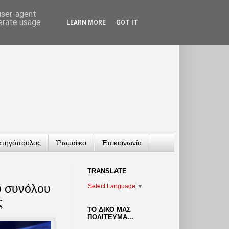
 user-agent
nerate usage
LEARN MORE
GOT IT
ατηγόπουλος
Ῥωμαίικο
Ἐπικοινωνία
TRANSLATΕ
ῦ συνόλου
Select Language
▼
ς
ΤΟ ΔΙΚΟ ΜΑΣ
ΠΟΛΙΤΕΥΜΑ...