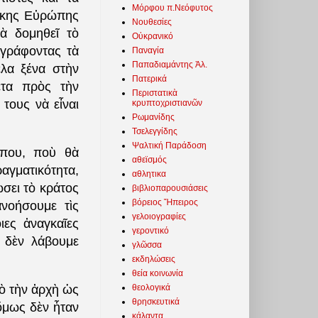
Μόρφου π.Νεόφυτος
κικης Εὐρώπης
Νουθεσίες
ὰ δομηθεῖ τὸ
Οὐκρανικό
ιγράφοντας τὰ
Παναγία
Παπαδιαμάντης Ἀλ.
ελα ξένα στὴν
Πατερικά
ετα πρὸς τὴν
Περιστατικὰ
τους νὰ εἶναι
κρυπτοχριστιανῶν
Ρωμανίδης
Τσελεγγίδης
Ψαλτική Παράδοση
ύπου, ποὺ θὰ
αθεϊσμός
αγματικότητα,
αθλητικα
σει τὸ κράτος
βιβλιοπαρουσιάσεις
βόρειος Ἤπειρος
νοήσουμε τὶς
γελοιογραφίες
ιες ἀναγκαῖες
γεροντικό
 δὲν λάβουμε
γλῶσσα
εκδηλώσεις
θεία κοινωνία
θεολογικά
πὸ τὴν ἀρχὴ ὡς
θρησκευτικά
ὅμως δὲν ἦταν
κάλαντα