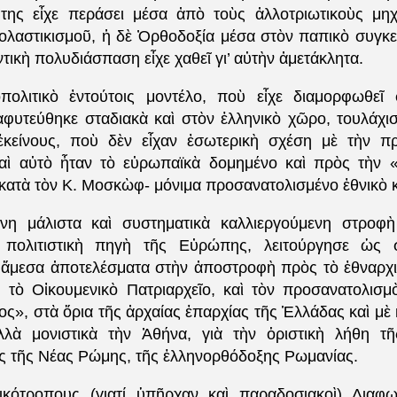
 της εἶχε περάσει μέσα ἀπὸ τοὺς ἀλλοτριωτικοὺς μη
ολαστικισμοῦ, ἡ δὲ Ὀρθοδοξία μέσα στὸν παπικὸ συγκε
τικὴ πολυδιάσπαση εἶχε χαθεῖ γι’ αὐτὴν ἀμετάκλητα.
πολιτικὸ ἐντούτοις μοντέλο, ποὺ εἶχε διαμορφωθεῖ
φυτεύθηκε σταδιακὰ καὶ στὸν ἑλληνικὸ χῶρο, τουλάχι
ἐκείνους, ποὺ δὲν εἶχαν ἐσωτερικὴ σχέση μὲ τὴν π
αὶ αὐτὸ ἦταν τὸ εὐρωπαϊκὰ δομημένο καὶ πρὸς τὴν «
κατὰ τὸν Κ. Μοσκὼφ- μόνιμα προσανατολισμένο ἐθνικὸ 
νη μάλιστα καὶ συστηματικὰ καλλιεργούμενη στροφὴ
πολιτιστικὴ πηγὴ τῆς Εὐρώπης, λειτούργησε ὡς σ
 ἄμεσα ἀποτελέσματα στὴν ἀποστροφὴ πρὸς τὸ ἐθναρχι
τὸ Οἰκουμενικὸ Πατριαρχεῖο, καὶ τὸν προσανατολισμ
ος», στὰ ὅρια τῆς ἀρχαίας ἐπαρχίας τῆς Ἑλλάδας καὶ μὲ 
λλὰ μονιστικὰ τὴν Ἀθήνα, γιὰ τὴν ὁριστικὴ λήθη τ
ς τῆς Νέας Ρώμης, τῆς ἑλληνορθόδοξης Ρωμανίας.
κότροπους (γιατί ὑπῆρχαν καὶ παραδοσιακοὶ) Διαφω