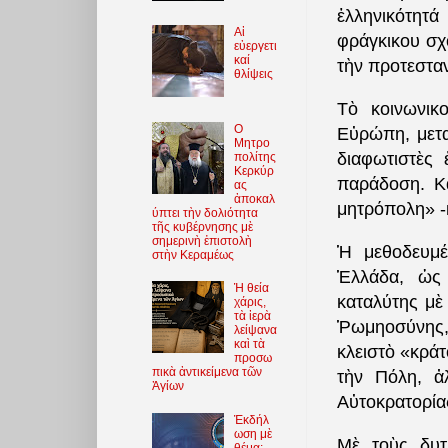
ἑλληνικότητά
Αἱ
φράγκικου σχ
εὐεργετι
καί
τὴν προτεσταν
θλίψεις
Τὸ κοινωνικο
O
Εὐρώπη, μετα
Μητρο
διαφωτιστὲς 
πολίτης
Κερκύρ
παράδοση. Κ
ας
ἀποκαλ
μητρόπολη» -
ύπτει τὴν δολιότητα
τῆς κυβέρνησης μὲ
σημερινὴ ἐπιστολὴ
Ἡ μεθοδευμέ
στὴν Κεραμέως
Ἑλλάδα, ὡς 
Ἡ θεία
καταλύτης μὲ
χάρις,
τὰ ἱερὰ
Ῥωμηοσύνης, 
λείψανα
καὶ τὰ
κλειστὸ «κράτ
προσω
πικὰ ἀντικείμενα τῶν
τὴν Πόλη, ἀ
Ἁγίων
Αὐτοκρατορία
Ἐκδήλ
ωση μὲ
Μὲ τοὺς δυτι
θέμα: