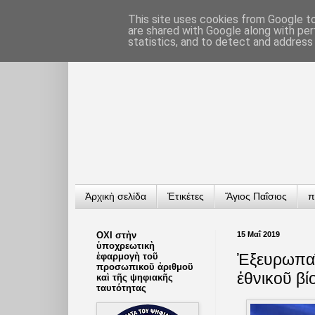
This site uses cookies from Google to 
are shared with Google along with per
statistics, and to detect and address
Ἀρχικὴ σελίδα
Ἐτικέτες
Ἅγιος Παΐσιος
π
ΟΧΙ στὴν
15 Μαΐ 2019
ὑποχρεωτικὴ
Ἐξευρωπαϊ
ἐφαρμογὴ τοῦ
προσωπικοῦ ἀριθμοῦ
ἐθνικοῦ β
καὶ τῆς ψηφιακῆς
ταυτότητας