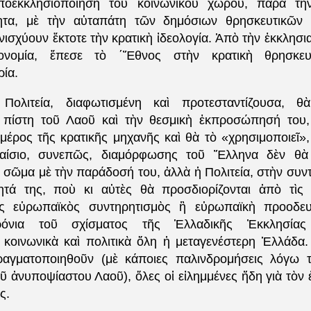
ποεκκλησιοποίηση τοῦ κοινωνικοῦ χώρου, παρὰ τὴν
τητα, μὲ τὴν αὐταπάτη τῶν δημόσιων θρησκευτικῶν 
ισχύουν ἔκτοτε τὴν κρατικὴ ἰδεολογία. Ἀπὸ τὴν ἐκκλησι
ονομία, ἔπεσε τὸ ΄Ἔθνος στὴν κρατικὴ θρησκευ
ρία.
Πολιτεία, διαφωτισμένη καὶ προτεσταντίζουσα, θ
 πίστη τοῦ Λαοῦ καὶ τὴν θεσμικὴ ἐκπροσώπησή του,
 μέρος τῆς κρατικῆς μηχανῆς καὶ θὰ τὸ «χρησιμοποιεῖ»
αίσιο, συνεπῶς, διαμόρφωσης τοῦ Ἕλληνα δὲν θὰ 
 σῶμα μὲ τὴν παράδοσή του, ἀλλὰ ἡ Πολιτεία, στὴν συν
ητά της, ποὺ κι αὐτὲς θὰ προσδιορίζονται ἀπὸ τὶς 
 εὐρωπαϊκὸς συντηρητισμὸς ἢ εὐρωπαϊκὴ προοδευτ
ρόνια τοῦ σχίσματος τῆς Ἑλλαδικῆς Ἐκκλησίας 
κοινωνικὰ καὶ πολιτικὰ ὅλη ἡ μεταγενέστερη Ἑλλάδα.
ραγματοποιηθοῦν (μὲ κάποιες παλινδρομήσεις λόγω τ
οῦ ἀνυποψίαστου Λαοῦ), ὅλες οἱ εἰλημμένες ἤδη γιὰ τὸν
ς.