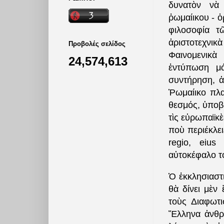
δυνατὸν νὰ 
ῥωμαίικου - 
φιλοσοφία τ
ἀριστοτεχνι
Προβολές σελίδος
Φαινομενικὰ
24,574,613
ἐντύπωση μά
συντήρηση, ἀ
Ῥωμαίικο πλα
θεσμός, ὑποβ
τὶς εὐρωπαϊκὲ
ποὺ περιέκλει
regio, eius
αὐτοκέφαλο το
Ὁ ἐκκλησιαστ
θὰ δίνει μὲν
τοὺς Διαφωτ
Ἕλληνα ἀνθρώ