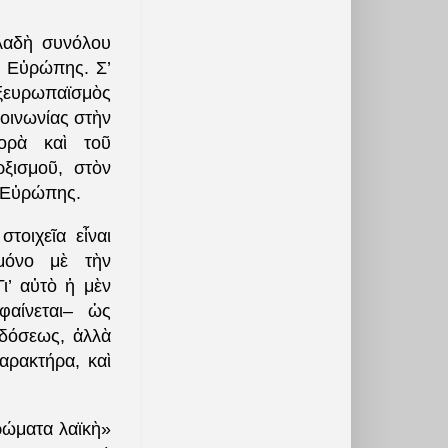
λαδὴ συνόλου
ς Εὐρώπης. Σ’
ἐξευρωπαϊσμὸς
οινωνίας στὴν
ορὰ καὶ τοῦ
ξισμοῦ, στὸν
. Εὐρώπης.
τοιχεῖα εἶναι
μόνο μὲ τὴν
ι’ αὐτὸ ἡ μὲν
φαίνεται– ὡς
αδόσεως, ἀλλὰ
αρακτήρα, καὶ
ρώματα λαϊκὴ»