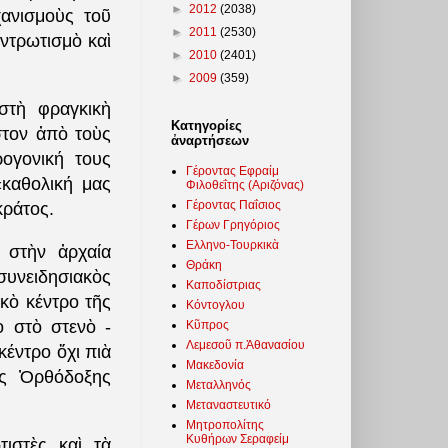
►
2012
(2038)
χανισμοὺς τοῦ
►
2011
(2530)
ντρωτισμὸ καὶ
►
2010
(2401)
►
2009
(359)
 στὴ φραγκικὴ
Κατηγορίες
στον ἀπὸ τοὺς
ἀναρτήσεων
ρογονική τους
Γέροντας Εφραίμ
καθολική μας
Φιλοθεΐτης (Αριζόνας)
Γέροντας Παΐσιος
κράτος.
Γέρων Γρηγόριος
Ελληνο-Τουρκικὰ
 στὴν ἀρχαία
Θράκη
υνειδησιακὸς
Καποδίστριας
κὸ κέντρο τῆς
Κόντογλου
ὸ στὸ στενὸ -
Κῦπρος
Λεμεσοῦ π.Ἀθανασίου
κέντρο ὄχι πιὰ
Μακεδονία
ῆς Ὀρθόδοξης
Μεταλληνός
Μεταναστευτικό
Μητροπολίτης
Κυθήρων Σεραφείμ
τιστὲς καὶ τὰ