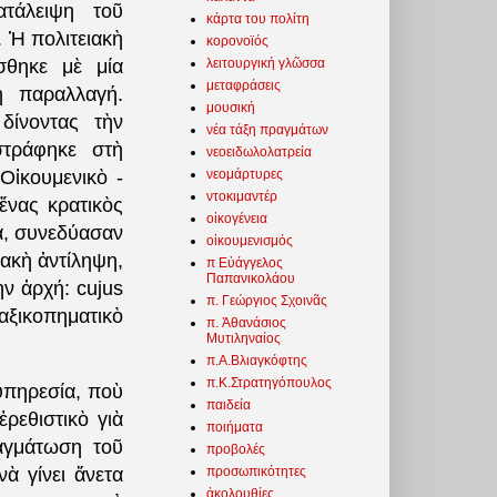
ατάλειψη τοῦ
κάρτα του πολίτη
 Ἡ πολιτειακὴ
κορονοϊός
λειτουργική γλῶσσα
σθηκε μὲ μία
μεταφράσεις
η παραλλαγή.
μουσική
δίνοντας τὴν
νέα τάξη πραγμάτων
στράφηκε στὴ
νεοειδωλολατρεία
νεομάρτυρες
Οἰκουμενικὸ -
ντοκιμαντέρ
ἕνας κρατικὸς
οἰκογένεια
α, συνεδύασαν
οἰκουμενισμός
ιακὴ ἀντίληψη,
π Εὐάγγελος
Παπανικολάου
ὴν ἀρχή: cujus
π. Γεώργιος Σχοινᾶς
ξικοπηματικὸ
π. Ἀθανάσιος
Μυτιληναίος
π.Α.Βλιαγκόφτης
π.Κ.Στρατηγόπουλος
ὑπηρεσία, ποὺ
παιδεία
ρεθιστικὸ γιὰ
ποιήματα
αγμάτωση τοῦ
προβολές
προσωπικότητες
ὰ γίνει ἄνετα
ἀκολουθίες