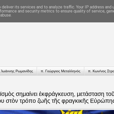
deliver its services and to analyze traffic. Your IP address and
formance and security metrics to ensure quality of service, ge
 abuse.
.Ἰωάννης Ρωμανίδης
π. Γεώργιος Μεταλληνός
π. Κων/νος Στρ
σμὸς σημαίνει ἐκφράγκευση, μετάσταση το
ίου στὸν τρόπο ζωῆς τῆς φραγκικῆς Εὐρώπη