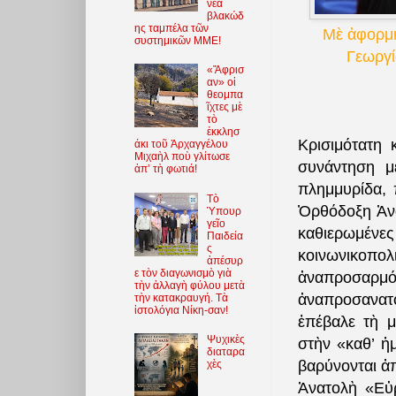
νέα
βλακώδ
ης ταμπέλα τῶν
Μὲ ἀφορμὴ
συστημικῶν ΜΜΕ!
Γεωργί
«Ἄφρισ
αν» οἱ
θεομπα
ῖχτες μὲ
τὸ
ἐκκλησ
Κρισιμότατη 
άκι τοῦ Ἀρχαγγέλου
Μιχαὴλ ποὺ γλίτωσε
συνάντηση μ
ἀπ’ τὴ φωτιά!
πλημμυρίδα, 
Τὸ
Ὀρθόδοξη Ἀνατ
Ὑπουρ
γεῖο
καθιερωμέν
Παιδεία
ς
κοινωνικοπο
ἀπέσυρ
ε τὸν διαγωνισμὸ γιὰ
ἀναπροσαρ
τὴν ἀλλαγὴ φύλου μετὰ
ἀναπροσανατο
τὴν κατακραυγή. Τὰ
ἱστολόγια Νίκη-σαν!
ἐπέβαλε τὴ 
Ψυχικὲς
στὴν «καθ’ ἠ
διαταρα
βαρύνονται ἀπ
χὲς
Ἀνατολὴ «Εὐ