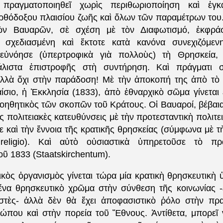
πραγματοποιηθεῖ χωρὶς περιθωριοποίηση καὶ ἐγκ
ὀρθόδοξου πλαισίου ζωῆς καὶ ὅλων τῶν παραμέτρων του.
ῶν Βαυαρῶν, σὲ σχέση μὲ τὸν Διαφωτισμό, ἐκφρά
κὰ σχεδιασμένη καὶ ἔκτοτε κατὰ κανόνα συνεχιζόμεν
 εὐνόησε (ὑπερτροφικὰ γιὰ πολλοὺς) τὴ Θρησκεία, 
λιστα ἐπιστροφῆς στὴ συντήρηση. Καὶ πράγματι 
λλὰ ὄχι στὴν παράδοση! Μὲ τὴν ἀποκοπή της ἀπὸ τὸ 
ίσιο, ἡ Ἐκκλησία (1833), ἀπὸ ἐθναρχικὸ σῶμα γίνεται 
οηθητικὸς τῶν σκοπῶν τοῦ Κράτους. Οἱ Βαυαροί, βέβαι
ς πολιτειακὲς κατευθύνσεις μὲ τὴν προτεσταντικὴ πολιτε
ε καὶ τὴν ἔννοια τῆς κρατικῆς θρησκείας (σύμφωνα μὲ τ
 religio). Καὶ αὐτὸ οὐσιαστικὰ ὑπηρετοῦσε τὸ πρα
ῦ 1833 (Staatskirchentum).
ικὸς ὀργανισμὸς γίνεται τώρα μία κρατικὴ θρησκευτικὴ 
 ἕνα θρησκευτικὸ χρῶμα στὴν σύνθεση τῆς κοινωνίας -ἐ
ιστὲς- ἀλλὰ δὲν θὰ ἔχει ἀποφασιστικὸ ῥόλο στὴν πρ
που καὶ στὴν πορεία τοῦ Ἔθνους. Ἀντίθετα, μπορεῖ ν