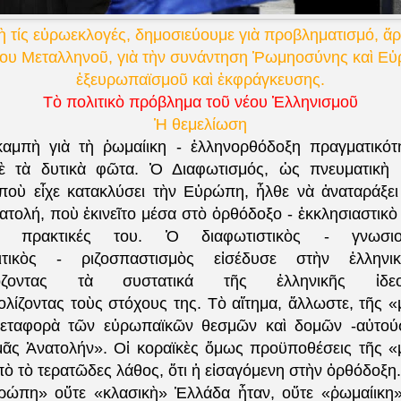
 τίς εὐρωεκλογές, δημοσιεύουμε γιὰ προβληματισμό, ἄρ
ου Μεταλληνοῦ, γι
ὰ
τὴν συνάντηση Ῥωμηοσύνης καὶ Εὐ
ἐξευρωπαϊσμοῦ καὶ ἐκφράγκευσης.
Τὸ πολιτικὸ πρόβλημα τοῦ νέου Ἑλληνισμοῦ
Ἡ θεμελίωση
καμπὴ γιὰ τὴ ῥωμαίικη - ἑλληνορθόδοξη πραγματικό
ὲ τὰ δυτικὰ φῶτα. Ὁ Διαφωτισμός, ὡς πνευματικὴ κ
ποὺ εἶχε κατακλύσει τὴν Εὐρώπη, ἦλθε νὰ ἀναταράξει
ολή, ποὺ ἐκινεῖτο μέσα στὸ ὀρθόδοξο - ἐκκλησιαστικὸ 
ες πρακτικές του. Ὁ διαφωτιστικὸς - γνωσιο
λιτικὸς - ριζοσπαστισμὸς εἰσέδυσε στὴν ἑλληνι
μόζοντας τὰ συστατικά τῆς ἑλληνικῆς ἰδεο
λίζοντας τοὺς στόχους της. Τὸ αἴτημα, ἄλλωστε, τῆς 
μεταφορὰ τῶν εὐρωπαϊκῶν θεσμῶν καὶ δομῶν -αὐτούσ
μᾶς Ἀνατολήν». Οἱ κοραϊκὲς ὅμως προϋποθέσεις τῆς 
ὸ τὸ τερατῶδες λάθος, ὅτι ἡ εἰσαγόμενη στὴν ὀρθόδοξη.
ρώπη» οὔτε «κλασικὴ» Ἑλλάδα ἦταν, οὔτε «ῥωμαίικη»