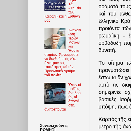
Τὰ
ὁράματά τους
«Σημεῖα
τῶν
καὶ τοῦ ἀνθ
Καιρῶν» καὶ ἡ Εὐθύνη
ἑλληνικὸ Κρά
μας
προϊόντα τῶν
Ἀνακοίν
ωση
ῥωμαίικη - 
Ἱερῶν
ὀρθόδοξη παρ
Μονῶν
καὶ
δυνατή.
Ἡσυχα
στηρίων: Ἀρνούμαστε
νὰ δεχθοῦμε τὶς νέες
Τὸ αἴτημα τ
ἠλεκτρονικὲς
ταυτότητες καὶ τὸν
πραγματώσει 
Προσωπικὸ Ἀριθμὸ
τοῦ πολίτη!
ἔστω κι ἂν χ
αὐτὸ τὶς δι
Ὅταν οἱ
πολῖτες
σημερινὲς σχ
ἀντιδρο
ῦν, οἱ
βασικὲς ἰσο
ἀποφά
σεις
ὑπόψη, πῶς ὀ
ἀνατρέπονται
Καρπὸς τῆς εὐ
Συνευωχοῦντες
μέτρο τῆς ἀν
ΡΩΜΗΟΙ