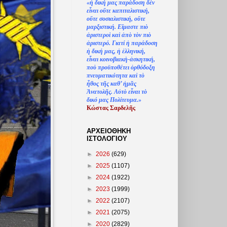
«
ἡ
δική μας παράδοση δ
ὲ
ν
ε
ἶ
ναι ο
ὔ
τε καπιταλιστική,
ο
ὔ
τε σοσιαλιστική, ο
ὔ
τε
μαρξιστική. Ε
ἴ
μαστε πι
ὸ
ἀ
ριστερο
ὶ
κα
ὶ
ἀ
π
ὸ
τ
ὸ
ν πι
ὸ
ἀ
ριστερό. Γιατί
ἡ
παράδοση
ἡ
δική μας,
ἡ
ἑ
λληνική,
ε
ἶ
ναι κοινοβιακ
ὴ
-
ἀ
σκητική,
πο
ὺ
προϋποθέτει
ὀ
ρθόδοξη
πνευματικότητα κα
ὶ
τ
ὸ
ἦ
θος τ
ῆ
ς καθ’
ἠ
μ
ᾶ
ς
Ἀ
νατολ
ῆ
ς. Α
ὐ
τ
ὸ
ε
ἶ
ναι τ
ὸ
δικό μας Πολίτευμα.»
Κώστας Σαρδελ
ῆ
ς
ΑΡΧΕΙΟΘΗΚΗ
ΙΣΤΟΛΟΓΙΟΥ
►
2026
(629)
►
2025
(1107)
►
2024
(1922)
►
2023
(1999)
►
2022
(2107)
►
2021
(2075)
►
2020
(2829)