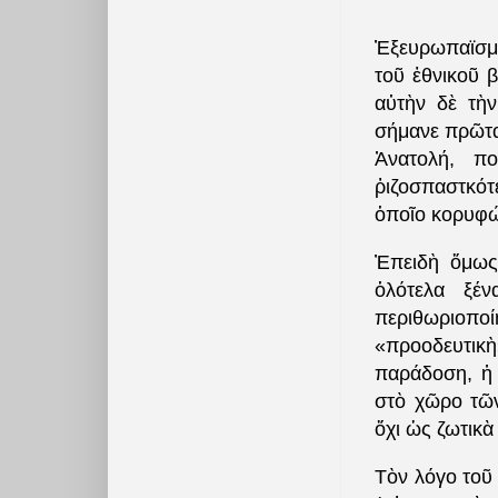
Ἐξευρωπαϊσμ
τοῦ ἐθνικοῦ 
αὐτὴν δὲ τὴν
σήμανε πρῶτα
Ἀνατολή, π
ῥιζοσπαστκό
ὁποῖο κορυφώθ
Ἐπειδὴ ὅμως 
ὁλότελα ξέ
περιθωριοποί
«προοδευτικ
παράδοση, ἡ 
στὸ χῶρο τῶν
ὄχι ὡς ζωτικὰ
Τὸν λόγο τοῦ