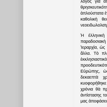
λόγος γιὰ ἀ
θρησκευτικό
ἁπλούστατα ἐν
καθολικὴ θε
νεοειδωλολατ
Ἡ ἑλληνικὴ 
παραδοσιακὴ
Ἱεραρχία, ὡς
ἄλλα. Τὸ πλ
ἐκκλησιαστικὸ
προοδευτικότ
Εὐρώπης, ὡς
δεκαεπτὰ χ
κυοφορήθηκε 
χρόνια θὰ π
ἀντίστασης τ
μας ἀποφάσει