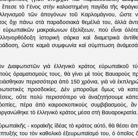
 ἔπεσε τὸ Γένος στὴν καλοστημένη παγίδα τῆς Φράγ
ελληνισμοῦ τῶν ἀπογόνων τοῦ Καρλομάγνου, ὥστε ν
τος ὄχι πάνω στὰ παραδοσιακὰ θεμέλιά του, ἀλλὰ ἀντ
 εὐρωπαϊκῶν μακραίωνων ἐξελίξεων, ποὺ εἶναι ὁλότ
ἑλληνορθόδοξη ἱστορικὴ σάρκα καὶ διαμετρικὰ ἀντίθ
άδοση, ὥστε καμιὰ συμφωνία καὶ σύμπτωση ἀνάμεσά 
ῶν Διαφωτιστῶν γιὰ ἑλληνικὸ κράτος εὐρωπαϊκοῦ τ
τοὺς ὁραματισμούς τους, θὰ γίνει μὲ τοὺς Βαυαροὺς πρ
ρειάσθηκαν περισσότερα ἀπὸ 150 χρόνια, γιὰ νὰ ἐκπληρώ
αφωτιστικὲς προσδοκίες. Δὲν μποροῦμε ὅμως νὰ κατα
έσεις, οὔτε πολὺ περισσότερο νὰ ἀναζητήσουμε κάπο
ῤῥοπίες, πέρα ἀπὸ καιροσκοπικοὺς συμβιβασμούς, ἂν
ργανώθηκε τὸ ἑλληνικὸ κράτος μέσα στὴ Βαυαροκρατία.
ρωπαϊκῆς - κοραϊκῆς ἰδέας τὸ κράτος αὐτό, θὰ θέσει ἀ
άπτυξής του τὸν καθολικὸ ἐξευρωπαϊσμό του, ὁ ὁποῖος 