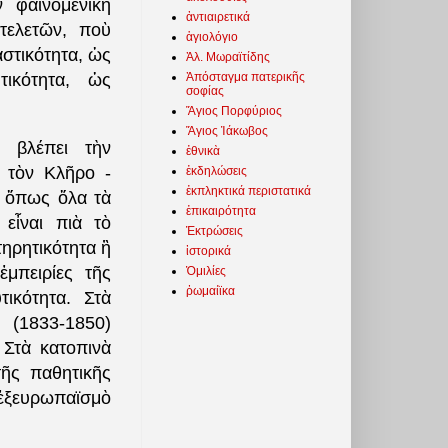
 φαινομενικὴ
ἀντιαιρετικά
τελετῶν, ποὺ
ἁγιολόγιο
αστικότητα, ὡς
Ἀλ. Μωραϊτίδης
Ἀπόσταγμα πατερικῆς
τικότητα, ὡς
σοφίας
Ἅγιος Πορφύριος
Ἅγιος Ἰάκωβος
ὰ βλέπει τὴν
ἐθνικὰ
 τὸν Κλῆρο -
ἐκδηλώσεις
ἐκπληκτικά περιστατικά
, ὅπως ὅλα τὰ
ἐπικαιρότητα
εἶναι πιὰ τὸ
Ἐκτρώσεις
τηρητικότητα ἢ
ἱστορικά
ἐμπειρίες τῆς
Ὁμιλίες
ῥωμαίϊκα
ικότητα. Στὰ
(1833-1850)
 Στὰ κατοπινὰ
ῆς παθητικῆς
 ἐξευρωπαϊσμὸ