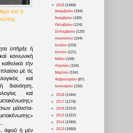
▼
2019
(1469)
θρο τοῦ π.
Δεκεμβρίου
(184)
Νοεμβρίου
(160)
ρώπης,
Οκτωβρίου
(124)
Σεπτεμβρίου
(120)
Αυγούστου
(104)
Ιουλίου
(103)
τητα ὑπῆρξε ἡ
Ιουνίου
(121)
αὶ κοινωνικὴ
Μαΐου
(108)
 καθολικὰ τὴν
Απριλίου
(104)
πλαίσιο μὲ τὶς
Μαρτίου
(104)
λογικὸς καὶ
Φεβρουαρίου
(87)
κὴ διανόηση,
Ιανουαρίου
(150)
λογίας καὶ
►
2018
(1344)
«μετακένωσης»
►
2017
(1278)
ιων μάλιστα-
►
2016
(1310)
«μετακένωσης»
►
2015
(1322)
►
2014
(1560)
..
►
2013
(1660)
, ἀφοῦ ἡ μὲν