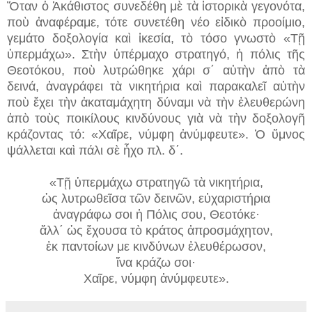
Ὅταν ὁ Ἀκάθιστος συνεδέθη μὲ τὰ ἱστορικὰ γεγονότα,
ποὺ ἀναφέραμε, τότε συνετέθη νέο εἰδικὸ προοίμιο,
γεμάτο δοξολογία καὶ ἱκεσία, τὸ τόσο γνωστὸ «Τῇ
ὑπερμάχω». Στὴν ὑπέρμαχο στρατηγό, ἡ πόλις τῆς
Θεοτόκου, ποὺ λυτρώθηκε χάρι σ΄ αὐτὴν ἀπὸ τὰ
δεινά, ἀναγράφει τὰ νικητήρια καὶ παρακαλεῖ αὐτὴν
ποὺ ἔχει τὴν ἀκαταμάχητη δύναμι νὰ τὴν ἐλευθερώνη
ἀπὸ τοὺς ποικίλους κινδύνους γιὰ νὰ τὴν δοξολογῆ
κράζοντας τό: «Χαῖρε, νύμφη ἀνύμφευτε». Ὁ ὕμνος
ψάλλεται καὶ πάλι σὲ ἦχο πλ. δ΄.
«Τῇ ὑπερμάχω στρατηγῶ τὰ νικητήρια,
ὡς λυτρωθεῖσα τῶν δεινῶν, εὐχαριστήρια
ἀναγράφω σοι ἡ Πόλις σου, Θεοτόκε·
ἄλλ΄ ὡς ἔχουσα τὸ κράτος ἀπροσμάχητον,
ἐκ παντοίων με κινδύνων ἐλευθέρωσον,
ἴνα κράζω σοι·
Χαῖρε, νύμφη ἀνύμφευτε».