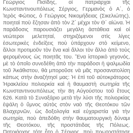
Γεώργιος Πισίδης, οἱ πατριάρχαι τῆς
Κωνσταντινουπόλεως Σέργιος, Γερμανὸς ὁ Α΄, ὁ
Ἱερὸς Φώτιος, ὁ Γεώργιος Νικομήδειας (Σικελιώτης),
ποιηταὶ ποὺ ἔζησαν ἀπὸ τὸν Ζ΄ μέχρι τὸν Θ΄ αἰώνα. Ἡ
παράδοσις παρουσιάζει μεγάλη ἀστάθεια καὶ οἱ
νεώτεροι μελετηταί, στηριζόμενοι στὶς λίγες
ἐσωτερικὲς ἐνδείξεις ποὺ ὑπάρχουν στὸ κείμενο,
ἄλλοι προτιμοῦν τὸν ἕνα καὶ ἄλλοι τὸν ἄλλο ἀπὸ τοὺς
φερομένους ὡς ποιητᾶς του. Ἕνα ἱστορικὸ γεγονός,
μὲ τὸ ὁποῖο συνεδέθη ἀπὸ τὴν παράδοσι ἡ ψαλμωδία
τοῦ Ἀκάθιστου, θὰ μποροῦσε νὰ μᾶς προσανατολίση
κάπως στὴν ἀναζήτησί μας: Ἡ ἐπὶ τοῦ αὐτοκράτορος
Ἡρακλείου πολιορκία καὶ ἡ θαυμαστὴ σωτηρία τῆς
Κωνσταντινουπόλεως τὴν 8η Αὐγούστου τοῦ ἔτους
626. Κατὰ τὸ Συναξάριο μετὰ τὴν λύσι τῆς πολιορκίας
ἐψάλη ὁ ὕμνος αὐτὸς στὸν ναὸ τῆς Θεοτόκου τῶν
Βλαχερνῶν, ὡς δοξολογία καὶ εὐχαριστία γιὰ τὴν
σωτηρία, ποὺ ἀπεδόθη στὴν θαυματουργικὴ δύναμι
τῆς Θεοτόκου, τῆς προστάτιδας τῆς Πόλεως.
Πατριάρχης τότε ἦτο ὁ Σέργιος, ποὺ πρωτοστάτησε