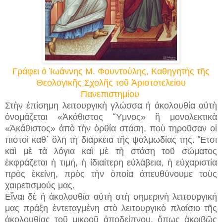
Γράφει ὁ Ἰωάννης Μ. Φουντούλης, Καθηγητὴς τῆς
Θεολογικῆς Σχολῆς τοῦ Ἀριστοτελείου
Πανεπιστημίου
Στὴν ἐπίσημη λειτουργικὴ γλώσσα ἡ ἀκολουθία αὐτὴ
ὀνομάζεται «Ἀκάθιστος Ὕμνος» ἢ μονολεκτικὰ
«Ἀκάθιστος» ἀπὸ τὴν ὀρθία στάση, ποὺ τηροῦσαν οἱ
πιστοὶ καθ΄ ὅλη τὴ διάρκεια τῆς ψαλμωδίας της. Ἔτσι
καὶ μὲ τὰ λόγια καὶ μὲ τὴ στάση τοῦ σώματος
ἐκφράζεται ἡ τιμή, ἡ ἰδιαίτερη εὐλάβεια, ἡ εὐχαριστία
πρὸς ἐκείνη, πρὸς τὴν ὁποία ἀπευθύνουμε τοὺς
χαιρετισμούς μας.
Εἶναι δὲ ἡ ἀκολουθία αὐτὴ στὴ σημερινὴ λειτουργική
μας πράξη ἐντεταγμένη στὸ λειτουργικὸ πλαίσιο τῆς
ἀκολουθίας τοῦ μικροῦ ἀποδείπνου, ὅπως ἀκριβῶς