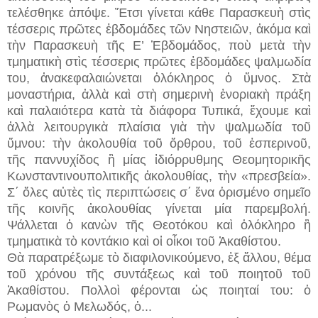
τελέσθηκε ἀπόψε. Ἔτσι γίνεται κάθε Παρασκευὴ στὶς
τέσσερις πρῶτες ἑβδομάδες τῶν Νηστειῶν, ἀκόμα καὶ
τὴν Παρασκευὴ τῆς Ε’ Ἑβδομάδος, ποὺ μετὰ τὴν
τμηματικὴ στὶς τέσσερις πρῶτες ἑβδομάδες ψαλμωδία
του, ἀνακεφαλαιώνεται ὁλόκληρος ὁ ὕμνος. Στὰ
μοναστήρια, ἀλλὰ καὶ στὴ σημερινὴ ἐνοριακὴ πράξη
καὶ παλαιότερα κατὰ τὰ διάφορα Τυπικά, ἔχουμε καὶ
ἀλλὰ λειτουργικὰ πλαίσια γιὰ τὴν ψαλμωδία τοῦ
ὕμνου: τὴν ἀκολουθία τοῦ ὄρθρου, τοῦ ἑσπερινοῦ,
τῆς παννυχίδος ἢ μίας ἰδιόρρυθμης Θεομητορικῆς
Κωνσταντινουπολιτικῆς ἀκολουθίας, τὴν «πρεσβεία».
Σ΄ ὅλες αὐτὲς τὶς περιπτώσεις σ΄ ἕνα ὁρισμένο σημεῖο
τῆς κοινῆς ἀκολουθίας γίνεται μία παρεμβολή.
Ψάλλεται ὁ κανὼν τῆς Θεοτόκου καὶ ὁλόκληρο ἢ
τμηματικὰ τὸ κοντάκιο καὶ οἱ οἶκοι τοῦ Ἀκαθίστου.
Θὰ παρατρέξωμε τὸ διαφιλονικούμενο, ἐξ ἄλλου, θέμα
τοῦ χρόνου τῆς συντάξεως καὶ τοῦ ποιητοῦ τοῦ
Ἀκαθίστου. Πολλοὶ φέρονται ὡς ποιηταί του: ὁ
Ρωμανὸς ὁ Μελωδός, ὁ...