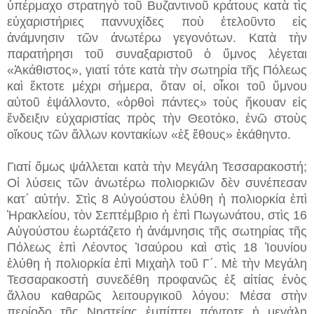
ὑπέρμαχο στρατηγὸ τοῦ Βυζαντινοῦ κράτους κατὰ τὶς
εὐχαριστήριες παννυχίδες ποὺ ἐτελοῦντο εἰς
ἀνάμνησιν τῶν ἀνωτέρω γεγονότων. Κατὰ τὴν
παρατήρησι τοῦ συναξαριστοῦ ὁ ὕμνος λέγεται
«Ἀκάθιστος», γιατί τότε κατὰ τὴν σωτηρία τῆς Πόλεως
καὶ ἔκτοτε μέχρι σήμερα, ὅταν οἱ, οἶκοι τοῦ ὕμνου
αὐτοῦ ἐψάλλοντο, «ὀρθοὶ πάντες» τοὺς ἤκουαν εἰς
ἔνδειξιν εὐχαριστίας πρὸς τὴν Θεοτόκο, ἐνῶ στοὺς
οἴκους τῶν ἄλλων κοντακίων «ἐξ ἔθους» ἐκάθηντο.
Γιατί ὅμως ψάλλεται κατὰ τὴν Μεγάλη Τεσσαρακοστή;
Οἱ λύσεις τῶν ἀνωτέρω πολιορκιῶν δὲν συνέπεσαν
κατ΄ αὐτήν. Στὶς 8 Αὐγούστου ἐλύθη ἡ πολιορκία ἐπὶ
Ἡρακλείου, τὸν Σεπτέμβριο ἡ ἐπὶ Πωγωνάτου, στὶς 16
Αὐγούστου ἐωρτάζετο ἡ ἀνάμνησις τῆς σωτηρίας τῆς
Πόλεως ἐπὶ Λέοντος Ἰσαύρου καὶ στὶς 18 Ἰουνίου
ἐλύθη ἡ πολιορκία ἐπὶ Μιχαὴλ τοῦ Γ΄. Μὲ τὴν Μεγάλη
Τεσσαρακοστὴ συνεδέθη προφανῶς ἐξ αἰτίας ἑνὸς
ἄλλου καθαρῶς λειτουργικοῦ λόγου: Μέσα στὴν
περίοδο τῆς Νηστείας ἐμπίπτει πάντοτε ἡ μεγάλη