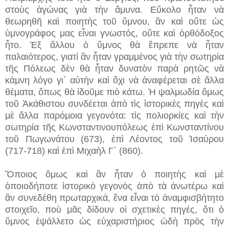
στοὺς ἀγώνας γιὰ τὴν ἄμυνα. Εὔκολο ἦταν νὰ
θεωρηθῆ καὶ ποιητὴς τοῦ ὕμνου, ἂν καὶ οὔτε ὡς
ὑμνογράφος μας εἶναι γνωστός, οὔτε καὶ ὀρθόδοξος
ἦτο. Ἐξ ἄλλου ὁ ὕμνος θὰ ἔπρεπε νὰ ἦταν
παλαιότερος, γιατί ἂν ἦταν γραμμένος γιὰ τὴν σωτηρία
τῆς Πόλεως δὲν θὰ ἦταν δυνατὸν παρὰ ρητῶς νὰ
κάμνη λόγο γι΄ αὐτὴν καὶ ὄχι νὰ ἀναφέρεται σὲ ἄλλα
θέματα, ὅπως θὰ ἰδοῦμε πιὸ κάτω. Ἡ ψαλμωδία ὅμως
τοῦ Ἀκάθιστου συνδέεται ἀπὸ τὶς ἱστορικὲς πηγὲς καὶ
μὲ ἄλλα παρόμοια γεγονότα: τὶς πολιορκίες καὶ τὴν
σωτηρία τῆς Κωνσταντινουπόλεως ἐπὶ Κωνσταντίνου
τοῦ Πωγωνάτου (673), ἐπὶ Λέοντος τοῦ Ἰσαύρου
(717-718) καὶ ἐπὶ Μιχαὴλ Γ΄ (860).
Ὅποιος ὅμως καὶ ἂν ἦταν ὁ ποιητὴς καὶ μὲ
ὁποιοδήποτε ἱστορικὸ γεγονὸς ἀπὸ τὰ ἀνωτέρω καὶ
ἂν συνεδέθη πρωταρχικά, ἕνα εἶναι τὸ ἀναμφισβήτητο
στοιχεῖο, ποὺ μᾶς δίδουν οἱ σχετικὲς πηγές, ὅτι ὁ
ὕμνος ἐψάλλετο ὡς εὐχαριστήριος ὠδὴ πρὸς τὴν