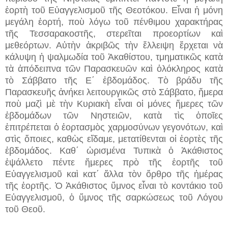
ἑορτὴ τοῦ Εὐαγγελισμοῦ τῆς Θεοτόκου. Εἶναι ἡ μόνη
μεγάλη ἑορτή, ποὺ λόγω τοῦ πένθιμου χαρακτήρας
τῆς Τεσσαρακοστῆς, στερεῖται προεορτίων καὶ
μεθεόρτων. Αὐτὴν ἀκριβῶς τὴν ἔλλειψη ἔρχεται νὰ
κάλυψη ἡ ψαλμωδία τοῦ Ἀκαθίστου, τμηματικῶς κατὰ
τὰ ἀπόδειπνα τῶν Παρασκευῶν καὶ ὁλόκληρος κατὰ
τὸ Σάββατο τῆς Ε΄ ἑβδομάδος. Τὸ βράδυ τῆς
Παρασκευῆς ἀνήκει λειτουργικῶς στὸ Σάββατο, ἥμερα
ποὺ μαζὶ μὲ τὴν Κυριακὴ εἶναι οἱ μόνες ἥμερες τῶν
ἑβδομάδων τῶν Νηστειῶν, κατὰ τὶς ὁποῖες
ἐπιτρέπεται ὁ ἑορτασμὸς χαρμοσύνων γεγονότων, καὶ
στὶς ὅποιες, καθὼς εἴδαμε, μετατίθενται οἱ ἑορτὲς τῆς
ἑβδομάδος. Καθ΄ ὠρισμένα Τυπικὰ ὁ Ἀκάθιστος
ἐψάλλετο πέντε ἥμερες πρὸ τῆς ἑορτῆς τοῦ
Εὐαγγελισμοῦ καὶ κατ΄ ἄλλα τὸν ὄρθρο τῆς ἡμέρας
τῆς ἑορτῆς. Ὁ Ἀκάθιστος ὕμνος εἶναι τὸ κοντάκιο τοῦ
Εὐαγγελισμοῦ, ὁ ὕμνος τῆς σαρκώσεως τοῦ Λόγου
τοῦ Θεοῦ.