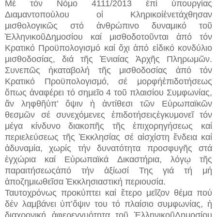
Μέ τόν Νόμο 4111/2013 ἐπί ὑπουργίας
Διαμαντοπούλου οἱ Κληρικοίἐνετάχθησαν
μισθολογικῶς στό ἀνθρώπινο δυναμικό τοῦ
ἙλληνικοῦΔημοσίου καί μισθοδοτοῦνται ἀπό τόν
Κρατικό Προϋπολογισμό καί ὄχι ἀπό εἰδικό κονδύλιο
μισθοδοσίας, διά τῆς Ἑνιαίας Ἀρχῆς Πληρωμῶν.
Συνεπῶς ἡκαταβολή τῆς μισθοδοσίας ἀπό τόν
Κρατικό Προϋπολογισμό, σέ μορφήἐπιδοτήσεως
ὅπως ἀναφέρει τό σημεῖο 4 τοῦ πλαισίου Συμφωνίας,
ἄν ληφθῆὑπ’ ὄψιν ἡ ἀντίθεσι τῶν Εὐρωπαϊκῶν
θεσμῶν σέ συνεχόμενες ἐπιδοτήσειςἐγκυμονεῖ τόν
μέγα κίνδυνο διακοπῆς τῆς ἐπιχορηγήσεως καί
περιελεύσεως τῆς Ἐκκλησίας σέ αἰσχίστη ἔνδεια καί
ἀδυναμία, χωρίς τήν δυνατότητα προσφυγῆς στά
ἐγχώρια καί Εὐρωπαϊκά Δικαστήρια, λόγῳ τῆς
παραιτήσεωςἀπό τήν ἀξίωσί Της γιά τή μή
ἀποζημιωθεῖσα Ἐκκλησιαστική περιουσία.
Ταυτοχρόνως προκύπτει καί ἕτερο μεῖζον θέμα πού
δέν λαμβάνει ὑπ’ὄψιν του τό πλαίσιο συμφωνίας, ἡ
διαχρονική ἀφερεγγυότητα τοῦ ἙλληνικοῦΔημοσίου