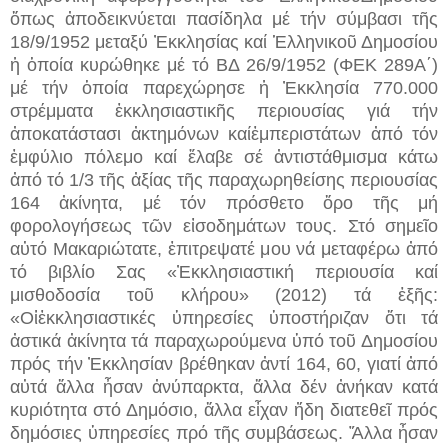
ὅπως ἀποδεικνύεται πασίδηλα μέ τήν σύμβασι τῆς
18/9/1952 μεταξύ Ἐκκλησίας καί Ἑλληνικοῦ Δημοσίου
ἡ ὁποία κυρώθηκε μέ τό ΒΔ 26/9/1952 (ΦΕΚ 289Α΄)
μέ τήν ὁποία παρεχώρησε ἡ Ἐκκλησία 770.000
στρέμματα ἐκκλησιαστικῆς περιουσίας γιά τήν
ἀποκατάστασι ἀκτημόνων καίἐμπεριστάτων ἀπό τόν
ἐμφύλιο πόλεμο καί ἔλαβε σέ ἀντιστάθμισμα κάτω
ἀπό τό 1/3 τῆς ἀξίας τῆς παραχωρηθείσης περιουσίας
164 ἀκίνητα, μέ τόν πρόσθετο ὅρο τῆς μή
φορολογήσεως τῶν εἰσοδημάτων τους. Στό σημεῖο
αὐτό Μακαριώτατε, ἐπιτρεψατέ μου νά μεταφέρω ἀπό
τό βιβλίο Σας «Ἐκκλησιαστική περιουσία καί
μισθοδοσία τοῦ κλήρου» (2012) τά ἑξῆς:
«Οἱἐκκλησιαστικές ὑπηρεσίες ὑποστήριζαν ὅτι τά
ἀστικά ἀκίνητα τά παραχωρούμενα ὑπό τοῦ Δημοσίου
πρός τήν Ἐκκλησίαν βρέθηκαν ἀντί 164, 60, γιατί ἀπό
αὐτά ἄλλα ἦσαν ἀνύπαρκτα, ἄλλα δέν ἀνήκαν κατά
κυριότητα στό Δημόσιο, ἄλλα εἶχαν ἤδη διατεθεῖ πρός
δημόσιες ὑπηρεσίες πρό τῆς συμβάσεως. Ἄλλα ἦσαν