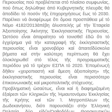
Περιουσίας πού προβλέπεται στό πλαίσιο συμφωνίας,
πού ὅπως δηλώθηκε ἀπό Κυβερνητικῆς πλευρᾶς θά
ἀποδίδει τό ποσόν τῆς ἐπιχορηγήσεως ἕως τό 2030.
Παρέλκει νά ἀναφέρωμε ὅτι ὅμοια προσπάθεια μέ τό
Νόμο 4182/2013ἀπέβη ἀλυσιτελής μέ τήν Ἑταιρεία
Ἀξιοποίησης Ἀκίνητης Ἐκκλησιαστικῆς Περιουσίας.
Ὡστόσο εἶναι ἀπαραίτητο νά τονισθεῖ ἐδῶ ὅτι τό
ἐγχείρημα γιά τήν καταγραφή τῆς ἐκκλησιαστικῆς
περιουσίας εἶναι χρονοβόρο καί ἀπαιτεῖδύσκολα
βήματα καί στήν καλύτερη περίπτωση θά ἔχει
ὁλοκληρωθεῖ στό τέλος τῆς προγραμματικῆς
περιόδου γιά τό τρέχον ΕΣΠΑ τό 2020. Ἑπομένωςἡ
δῆθεν «χειροπιαστή καί ἄμεση ἀξιοποίηση» τῆς
ἐκκλησιαστικῆς περιουσίας εἶναι περισσότερο
ἐπικοινωνιακῆς καί μικροπολιτικῆς στόχευσης.
Προβληματική ὡσαύτως, εἶναι καί ἡ διαφημιζομένη
ἐξαίρεσι τῶν Κληρικῶν τῆς Ἠμιαυτονόμου Ἐκκλησίας
τῆς Κρήτης καί τῶν Ἱ. Μητροπόλεων τῆς
Δωδεκανήσου, διότι παρουσιάζει στήν Ἑλληνική
Πολιτεία δύο εἰδῶνὈρθοδόξων Θρησκευτικῶν