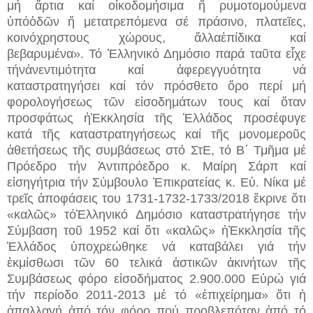
μή ἄρτια καί οἰκοδομήσιμα ἤ ρυμοτομούμενα
ὑπόὁδῶν ἤ μετατρεπόμενα σέ πράσινο, πλατεῖες,
κοινόχρηστους χώρους, ἄλλαἐπίδικα καί
βεβαρυμένα». Τό Ἑλληνικό Δημόσιο παρά ταῦτα εἶχε
τήνἀνεντιμότητα καί ἀφερεγγυότητα νά
καταστρατηγήσει καί τόν πρόσθετο ὅρο περί μή
φορολογήσεως τῶν εἰσοδημάτων τους καί ὅταν
προσφάτως ἡἘκκλησία τῆς Ἑλλάδος προσέφυγε
κατά τῆς καταστρατηγήσεως καί τῆς μονομεροῦς
ἀθετήσεως τῆς συμβάσεως στό ΣτΕ, τό Β΄ Τμῆμα μέ
Πρόεδρο τήν Ἀντιπρόεδρο κ. Μαίρη Σάρπ καί
εἰσηγήτρια τήν Σύμβουλο Ἐπικρατείας κ. Εὐ. Νίκα μέ
τρεῖς ἀποφάσεις του 1731-1732-1733/2018 ἔκρινε ὅτι
«καλῶς» τόἙλληνικό Δημόσιο καταστρατήγησε τήν
Σύμβαση τοῦ 1952 καί ὅτι «καλῶς» ἡἘκκλησία τῆς
Ἑλλάδος ὑποχρεώθηκε νά καταβάλει γιά τήν
ἐκμίσθωσι τῶν 60 τελικά ἀστικῶν ἀκινήτων τῆς
Συμβάσεως φόρο εἰσοδήματος 2.900.000 Εὐρώ γιά
τήν περίοδο 2011-2013 μέ τό «ἐπιχείρημα» ὅτι ἡ
ἀπαλλαγή ἀπό τόν φόρο πού προβλεπόταν ἀπό τό