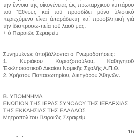
τήν ἔννοια τῆς οἰκογένειας ὡς πρωταρχικοῦ κυττάρου
τοῦ Ἔθνους καί τοῦ προσδίδει μόνο ὑλιστικό
περιεχόμενο εἶναι ἀπαράδεκτη καί προσβλητική γιά
τήν ἰδιοπροσω-πεία τοῦ λαοῦ μας.
+ ὁ Πειραιῶς Σεραφείμ
Συνημμένως ὑποβάλλονται οἱ Γνωμοδοτήσεις:
1. Κυριάκου Κυριαζοπούλου, Καθηγητοῦ
Ἐκκλησιαστικοῦ Δικαίου Νομικῆς Σχολῆς Α.Π.Θ.
2. Χρήστου Παπασωτηρίου, Δικηγόρου Ἀθηνῶν.
Β. ΥΠΟΜΝΗΜΑ
ΕΝΩΠΙΟΝ ΤΗΣ ΙΕΡΑΣ ΣΥΝΟΔΟΥ ΤΗΣ ΙΕΡΑΡΧΙΑΣ
ΤΗΣ ΕΚΚΛΗΣΙΑΣ ΤΗΣ ΕΛΛΑΔΟΣ
Μητροπολίτου Πειραιῶς Σεραφείμ
16