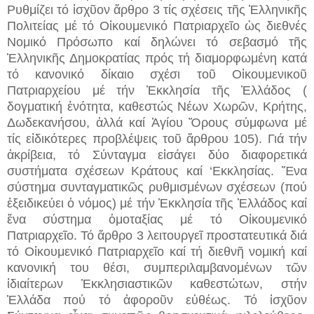
Ρυθμίζει τό ἰσχῦον ἄρθρο 3 τίς σχέσεις τῆς Ἑλληνικῆς
Πολιτείας μέ τό Οἰκουμενικό Πατριαρχεῖο ὡς διεθνές
Νομικό Πρόσωπο καί δηλώνει τό σεβασμό τῆς
Ἑλληνικῆς Δημοκρατίας πρός τή διαμορφωμένη κατά
τό κανονικό δίκαιο σχέσι τοῦ Οἰκουμενικοῦ
Πατριαρχείου μέ τήν Ἐκκλησία τῆς Ἑλλάδος (
δογματική ἑνότητα, καθεστώς Νέων Χωρῶν, Κρήτης,
Δωδεκανήσου, ἀλλά καί Ἁγίου Ὅρους σύμφωνα μέ
τίς εἰδικότερες προβλέψεις τοῦ ἄρθρου 105). Γιά τήν
ἀκρίβεια, τό Σύνταγμα εἰσάγει δύο διαφορετικά
συστήματα σχέσεων Kράτους καί ‘Eκκλησίας. Ἕνα
σύστημα συνταγματικῶς ρυθμισμένων σχέσεων (πού
ἐξειδικεύει ὁ νόμος) μέ τήν Ἐκκλησία τῆς Ἑλλάδος καί
ἕνα σύστημα ὁμοταξίας μέ τό Οἰκουμενικό
Πατριαρχεῖο. Τό ἄρθρο 3 λειτουργεῖ προστατευτικά διά
τό Οἰκουμενικό Πατριαρχεῖο καί τή διεθνῆ νομική καί
κανονική του θέσι, συμπεριλαμβανομένων τῶν
ἰδιαίτερων Ἐκκλησιαστικῶν καθεστώτων, στήν
Ἑλλάδα πού τό ἀφοροῦν εὐθέως. Τό ἰσχῦον