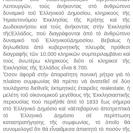
Λειτουργῶν, τούς ἀνήκοντας στό ἀνθρώπινο
δυναμικό τοῦ Ἑλληνικοῦ Δημοσίου, κληρικούς τῆς
Ἡμιαυτονόμου Ἐκκλησίας τῆς Κρήτης καί τῆς
Δωδεκανήσου καί τούς ἀνήκοντας στήν Ἐκκλησία
τῆςἙλλάδος, πού διαγράφονται ἀπό τό ἀνθρώπινο
δυναμικό τοῦ ἙλληνικοῦΔημοσίου. Βεβαίως ἡ
δηλωθεῖσα ἀπό κυβερνητικῆς πλευρᾶς πρόθεσι
διαγραφῆς τῶν 10.000 κληρικῶν συμπεριλαμβάνει καί
τούς ἀνωτέρω κληρικούς διότι οἱ κληρικοί τῆς
Ἐκκλησίας τῆς Ἑλλάδος εἶναι 8.700.
Ὅσον ἀφορᾶ στήν ἀπαραίτητη ποινική ρήτρα γιά τό
πλαίσιο συμφωνίας θά πρέπει νά ἀνατεθεῖ σέ δύο
τουλάχιστο διεθνεῖς ἐκτιμητικές ἑταιρεῖες realestate, ἡ
μελέτη τοῦ οἰκονομικοῦ μεγέθους τῆς Ἐκκλησιαστικῆς
περιουσίας πού περιῆλθε ἀπό τό 1833 ἕως σήμερα
στό Ἑλληνικό Δημόσιο καί νάἐπιβαρύνει ἀποτρεπτικά
τό Ἑλληνικό Δημόσιο σέ περίπτωση
καταστρατήγησης τῆς συμφωνίας, τό ὁποῖο θά
συνομολογεῖ ὅτι θά εἶναιἄμεσα ἀπαιτητό τό ποσόν τῆς