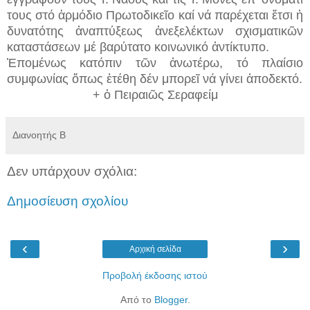
τους στό ἁρμόδιο Πρωτοδικεῖο καί νά παρέχεται ἔτσι ἡ
δυνατότης ἀναπτύξεως ἀνεξελέκτων σχισματικῶν
καταστάσεων μέ βαρύτατο κοινωνικό ἀντίκτυπο.
Ἑπομένως κατόπιν τῶν ἀνωτέρω, τό πλαίσιο
συμφωνίας ὅπως ἐτέθη δέν μπορεῖ νά γίνει ἀποδεκτό.
+ ὁ Πειραιῶς Σεραφείμ
Διανοητής Β
Δεν υπάρχουν σχόλια:
Δημοσίευση σχολίου
‹
›
Αρχική σελίδα
Προβολή έκδοσης ιστού
Από το
Blogger
.