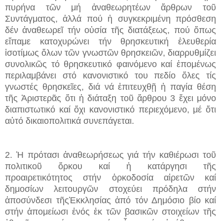
πυρήνα τῶν μή ἀναθεωρητέων ἄρθρων τοῦ
Συντάγματος, ἀλλά πού ἡ συγκεκριμένη πρόσθεση
δέν ἀναθεωρεῖ τήν οὐσία τῆς διατάξεως, πού ὅπως
εἴπαμε κατοχυρώνει τήν θρησκευτική ἐλευθερία
ἰσοτίμως ὅλων τῶν γνωστῶν θρησκειῶν, διαρρυθμίζει
συνολικῶς τό θρησκευτικό φαινόμενο καί ἑπομένως
περιλαμβάνει στό κανονιστικό του πεδίο ὅλες τίς
γνωστές θρησκεῖες, διά νά ἐπιτευχθῇ ἡ παγία θέση
τῆς Ἀριστερᾶς ὅτι ἡ διάταξη τοῦ ἄρθρου 3 ἔχει μόνο
διαπιστωτικό καί ὄχι κανονιστικό περιεχόμενο, μέ ὅτι
αὐτό δικαιοπολιτικά συνεπάγεται.
2. Ἡ πρότασι ἀναθεωρήσεως γιά τήν καθιέρωσι τοῦ
πολιτικοῦ ὅρκου καί ἡ κατάργησι τῆς
προαιρετικότητος στήν ὁρκοδοσία αἱρετῶν καί
δημοσίων λειτουργῶν στοχεύει πρόδηλα στήν
ἀποσύνδεσι τῆςἘκκλησίας ἀπό τόν Δημόσιο βίο καί
στήν ἀπομείωσι ἑνός ἐκ τῶν βασικῶν στοιχείων τῆς