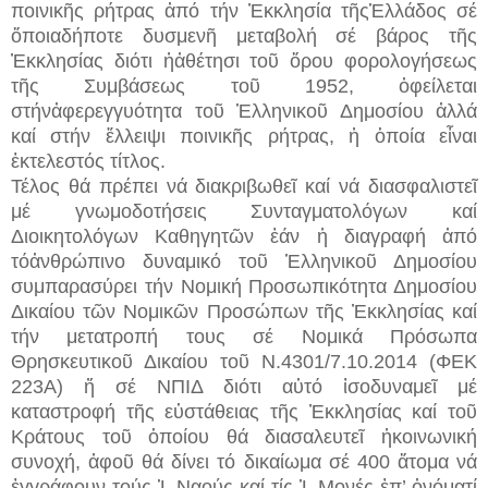
ποινικῆς ρήτρας ἀπό τήν Ἐκκλησία τῆςἙλλάδος σέ
ὅποιαδήποτε δυσμενῆ μεταβολή σέ βάρος τῆς
Ἐκκλησίας διότι ἡἀθέτησι τοῦ ὅρου φορολογήσεως
τῆς Συμβάσεως τοῦ 1952, ὀφείλεται
στήνἀφερεγγυότητα τοῦ Ἑλληνικοῦ Δημοσίου ἀλλά
καί στήν ἔλλειψι ποινικῆς ρήτρας, ἡ ὁποία εἶναι
ἐκτελεστός τίτλος.
Τέλος θά πρέπει νά διακριβωθεῖ καί νά διασφαλιστεῖ
μέ γνωμοδοτήσεις Συνταγματολόγων καί
Διοικητολόγων Καθηγητῶν ἐάν ἡ διαγραφή ἀπό
τόἀνθρώπινο δυναμικό τοῦ Ἑλληνικοῦ Δημοσίου
συμπαρασύρει τήν Νομική Προσωπικότητα Δημοσίου
Δικαίου τῶν Νομικῶν Προσώπων τῆς Ἐκκλησίας καί
τήν μετατροπή τους σέ Νομικά Πρόσωπα
Θρησκευτικοῦ Δικαίου τοῦ Ν.4301/7.10.2014 (ΦΕΚ
223Α) ἤ σέ ΝΠΙΔ διότι αὐτό ἰσοδυναμεῖ μέ
καταστροφή τῆς εὐστάθειας τῆς Ἐκκλησίας καί τοῦ
Κράτους τοῦ ὁποίου θά διασαλευτεῖ ἡκοινωνική
συνοχή, ἀφοῦ θά δίνει τό δικαίωμα σέ 400 ἄτομα νά
ἐγγράφουν τούς Ἱ. Ναούς καί τίς Ἱ. Μονές ἐπ’ ὀνόματί