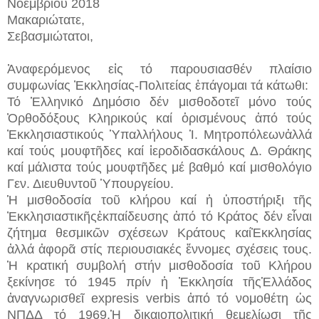
Νοεμβρίου 2018
Μακαριώτατε,
Σεβασμιώτατοι,
Ἀναφερόμενος εἰς τό παρουσιασθέν πλαίσιο
συμφωνίας Ἐκκλησίας-Πολιτείας ἐπάγομαι τά κάτωθι:
Τό Ἑλληνικό Δημόσιο δέν μισθοδοτεῖ μόνο τούς
Ὀρθοδόξους Κληρικούς καί ὁρισμένους ἀπό τούς
Ἐκκλησιαστικούς Ὑπαλλήλους Ἱ. Μητροπόλεωνἀλλά
καί τούς μουφτῆδες καί ἱεροδιδασκάλους Δ. Θράκης
καί μάλιστα τούς μουφτῆδες μέ βαθμό καί μισθολόγιο
Γεν. Διευθυντοῦ Ὑπουργείου.
Ἡ μισθοδοσία τοῦ κλήρου καί ἡ ὑποστήριξι τῆς
Ἐκκλησιαστικῆςἐκπαίδευσης ἀπό τό Κράτος δέν εἶναι
ζήτημα θεσμικῶν σχέσεων Κράτους καίἘκκλησίας
ἀλλά ἀφορᾶ στίς περιουσιακές ἔννομες σχέσεις τους.
Ἡ κρατική συμβολή στήν μισθοδοσία τοῦ Κλήρου
ξεκίνησε τό 1945 πρίν ἡ Ἐκκλησία τῆςἙλλάδος
ἀναγνωρισθεῖ expresis verbis ἀπό τό νομοθέτη ὡς
ΝΠΔΔ τό 1969.Ἡ δικαιοπολιτική θεμελίωσι τῆς