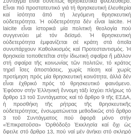
Σύνταγμα εἶναι συνεπῶς θρησκευτικά φιλελεύθερο.
Εἶναι πιό προστατευτικό γιά τή θρησκευτική ἐλευθερία
καί ἰσότητα ἀπό τή λεγόμενη θρησκευτική
οὐδετερότητα. Ἡ οὐδετερότητα δέν εἶναι laicite. Η
laicite εἶναι ἱστορικά μία πολιτική θεολογία πού
συγγενεύει μέ τόν δεϊσμό. Ἡ θρησκευτική
οὐδετερότητα ἐμφανίζεται σέ κράτη στά ὁποῖα
συνυπάρχουν Kαθολικισμός καί Προτεσταντισμός. Ἡ
θρησκεία τοποθετεῖται στήν ἰδιωτική σφαῖρα ἤ μᾶλλον
στή σφαίρα τῆς κοινωνίας τῶν πολιτῶν, τό κράτος
τηρεῖ ἴσες ἀποστάσεις, χωρίς πίεση καί χωρίς
προτίμηση πρός μία θρησκευτική κοινότητα, ἀλλά δέν
εἶναι ἐχθρικό πρός τό θρησκευτικό φαινόμενο.
Ἐφόσον στήν Ἑλληνική ἔννομη τάξι ἰσχύει πλήρως τό
ἄρθρο 13 τοῦ Συντάγματος καί τό ἄρθρο 9 τῆς ΕΣΔΑ,
ἡ προσθήκη τῆς ρήτρας τῆς θρησκευτικῆς
οὐδετερότητας, ἐνσωματώνεται μεθοδικῶς στό ἄρθρο
3 τοῦ Συντάγματος πού ἀφορᾶ μόνο στήν
«Ἐπικρατοῦσα» Ὀρθόδοξο Ἐκκλησία καί ὄχι ὡς
ὄφειλε στό ἄρθρο 13, πού ναί μέν ἀνήκει στό σκληρό