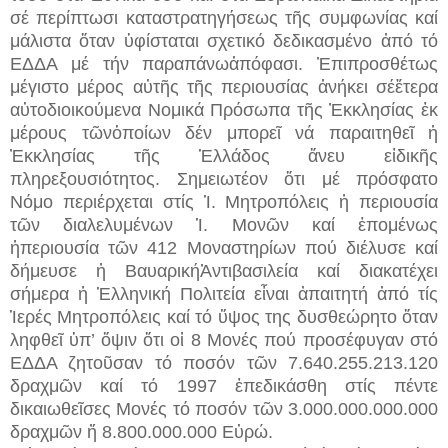
σέ περίπτωσι καταστρατηγήσεως τῆς συμφωνίας καί
μάλιστα ὅταν ὑφίσταται σχετικό δεδικασμένο ἀπό τό
ΕΔΔΑ μέ τήν παραπάνωἀπόφασι. Ἐπιπροσθέτως
μέγιστο μέρος αὐτῆς τῆς περιουσίας ἀνήκει σέἕτερα
αὐτοδιοικούμενα Νομικά Πρόσωπα τῆς Ἐκκλησίας ἐκ
μέρους τῶνὁποίων δέν μπορεῖ νά παραιτηθεῖ ἡ
Ἐκκλησίας τῆς Ἑλλάδος ἄνευ εἰδικῆς
πληρεξουσιότητος. Σημειωτέον ὅτι μέ πρόσφατο
Νόμο περιέρχεται στίς Ἱ. Μητροπόλεις ἡ περιουσία
τῶν διαλελυμένων Ἱ. Μονῶν καί ἑπομένως
ἡπεριουσία τῶν 412 Μοναστηρίων πού διέλυσε καί
δήμευσε ἡ ΒαυαρικήἈντιβασιλεία καί διακατέχει
σήμερα ἡ Ἑλληνική Πολιτεία εἶναι ἀπαιτητή ἀπό τίς
Ἱερές Μητροπόλεις καί τό ὕψος της δυσθεώρητο ὅταν
ληφθεῖ ὑπ’ ὄψιν ὅτι οἱ 8 Μονές πού προσέφυγαν στό
ΕΔΔΑ ζητοῦσαν τό ποσόν τῶν 7.640.255.213.120
δραχμῶν καί τό 1997 ἐπεδικάσθη στίς πέντε
δικαιωθεῖσες Μονές τό ποσόν τῶν 3.000.000.000.000
δραχμῶν ἤ 8.800.000.000 Εὐρώ.