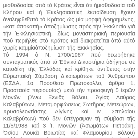
μισθοδοσίας ἀπό τό Κράτος εἶναι ὅτι ἡμισθοδοσία τοῦ
Κλήρου καί ἡ Ἐκκλησιαστική ἐκπαίδευση ἔχουν
ἀναληφθεῖἀπό τό Κράτος ὡς μία μορφή ἀφηρημένης,
«κατ’ ἀποκοπή» ἀποζημίωσης πρός τήν Ἐκκλησία γιά
τήν Ἐκκλησιαστική, ἰδίως μοναστηριακή περιουσία
πού περιῆλθε στό Κράτος καί διακρατεῖται ἀπό αὐτό
χωρίς καμμίαἀποζημίωση τῆς Ἐκκλησίας.
Τό 1994 ὁ Ν. 1700/1987 πού θεωρήθηκε
συνταγματικός ἀπό τά Ἐθνικά Δικαστήρια ὁδήγησε σέ
καταδίκη τῆς Ἑλλάδας καί κρίθηκε ἀντίθετος στήν
Εὐρωπαϊκή Σύμβαση Δικαιωμάτων τοῦ Ἀνθρώπου
(ΕΣΔΑ, 1ο Πρόσθετο Πρωτόκολλο, ἄρθρο 1,
Προστασία περιουσίας) μετά τήν προσφυγή 5 ἱερῶν
Μονῶν (Ἄνω Ξενιᾶς Βόλου, Ἁγίας Λαύρας
Καλαβρύτων, Μεταμορφώσεως Σωτῆρος Μετεώρων,
Χρυσολεοντίσσης Αἰγίνης καί Μ. Σπηλαίου
Καλαβρύτων) πού δέν ὑπέγραψαν τή σύμβασι τῆς
11/5/1988 καί 3 Ἱ. Μονῶν (Ἀσωμάτων Πετράκη,
Ὁσίου Λουκᾶ Βοιωτίας καί Φλαμουρίου Βόλου)