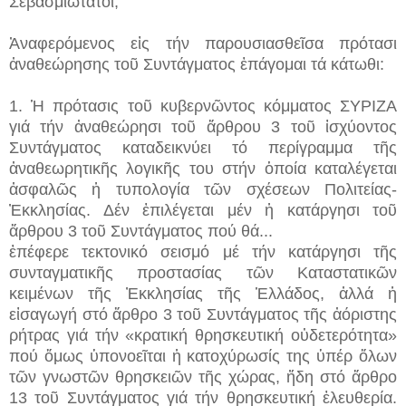
Σεβασμιώτατοι,
Ἀναφερόμενος εἰς τήν παρουσιασθεῖσα πρότασι
ἀναθεώρησης τοῦ Συντάγματος ἐπάγομαι τά κάτωθι:
1. Ἡ πρότασις τοῦ κυβερνῶντος κόμματος ΣΥΡΙΖΑ
γιά τήν ἀναθεώρησι τοῦ ἄρθρου 3 τοῦ ἰσχύοντος
Συντάγματος καταδεικνύει τό περίγραμμα τῆς
ἀναθεωρητικῆς λογικῆς του στήν ὁποία καταλέγεται
ἀσφαλῶς ἡ τυπολογία τῶν σχέσεων Πολιτείας-
Ἐκκλησίας. Δέν ἐπιλέγεται μέν ἡ κατάργησι τοῦ
ἄρθρου 3 τοῦ Συντάγματος πού θά...
ἐπέφερε τεκτονικό σεισμό μέ τήν κατάργησι τῆς
συνταγματικῆς προστασίας τῶν Καταστατικῶν
κειμένων τῆς Ἐκκλησίας τῆς Ἑλλάδος, ἀλλά ἡ
εἰσαγωγή στό ἄρθρο 3 τοῦ Συντάγματος τῆς ἀόριστης
ρήτρας γιά τήν «κρατική θρησκευτική οὐδετερότητα»
πού ὅμως ὑπονοεῖται ἡ κατοχύρωσίς της ὑπέρ ὅλων
τῶν γνωστῶν θρησκειῶν τῆς χώρας, ἤδη στό ἄρθρο
13 τοῦ Συντάγματος γιά τήν θρησκευτική ἐλευθερία.