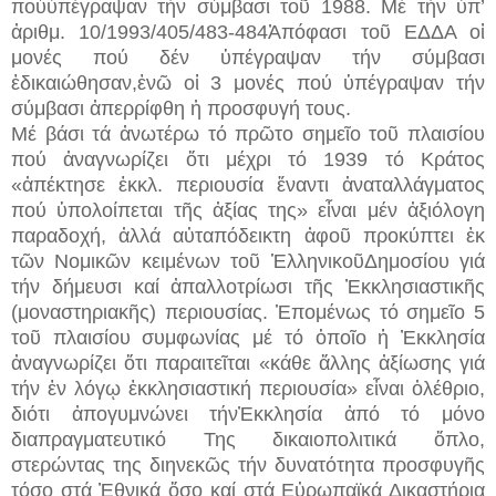
πούὑπέγραψαν τήν σύμβασι τοῦ 1988. Μέ τήν ὑπ’
ἀριθμ. 10/1993/405/483-484Ἀπόφασι τοῦ ΕΔΔΑ οἱ
μονές πού δέν ὑπέγραψαν τήν σύμβασι
ἐδικαιώθησαν,ἐνῶ οἱ 3 μονές πού ὑπέγραψαν τήν
σύμβασι ἀπερρίφθη ἡ προσφυγή τους.
Μέ βάσι τά ἀνωτέρω τό πρῶτο σημεῖο τοῦ πλαισίου
πού ἀναγνωρίζει ὅτι μέχρι τό 1939 τό Κράτος
«ἀπέκτησε ἐκκλ. περιουσία ἔναντι ἀναταλλάγματος
πού ὑπολοίπεται τῆς ἀξίας της» εἶναι μέν ἀξιόλογη
παραδοχή, ἀλλά αὐταπόδεικτη ἀφοῦ προκύπτει ἐκ
τῶν Νομικῶν κειμένων τοῦ ἙλληνικοῦΔημοσίου γιά
τήν δήμευσι καί ἀπαλλοτρίωσι τῆς Ἐκκλησιαστικῆς
(μοναστηριακῆς) περιουσίας. Ἑπομένως τό σημεῖο 5
τοῦ πλαισίου συμφωνίας μέ τό ὁποῖο ἡ Ἐκκλησία
ἀναγνωρίζει ὅτι παραιτεῖται «κάθε ἄλλης ἀξίωσης γιά
τήν ἐν λόγῳ ἐκκλησιαστική περιουσία» εἶναι ὀλέθριο,
διότι ἀπογυμνώνει τήνἘκκλησία ἀπό τό μόνο
διαπραγματευτικό Της δικαιοπολιτικά ὅπλο,
στερώντας της διηνεκῶς τήν δυνατότητα προσφυγῆς
τόσο στά Ἐθνικά ὅσο καί στά Εὐρωπαϊκά Δικαστήρια