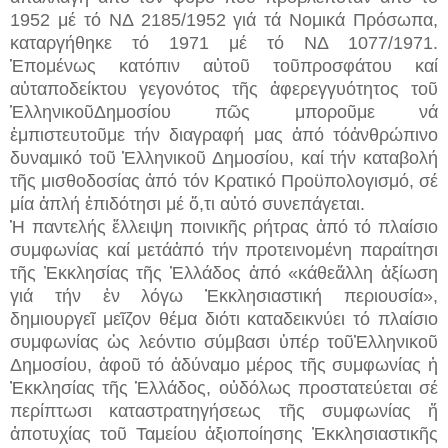
1952 μέ τό ΝΔ 2185/1952 γιά τά Νομικά Πρόσωπα,
καταργήθηκε τό 1971 μέ τό ΝΔ 1077/1971.
Ἑπομένως κατόπιν αὐτοῦ τοῦπροσφάτου καί
αὐταποδείκτου γεγονότος τῆς ἀφερεγγυότητος τοῦ
ἙλληνικοῦΔημοσίου πῶς μποροῦμε νά
ἐμπιστευτοῦμε τήν διαγραφή μας ἀπό τόἀνθρώπινο
δυναμικό τοῦ Ἑλληνικοῦ Δημοσίου, καί τήν καταβολή
τῆς μισθοδοσίας ἀπό τόν Κρατικό Προϋπολογισμό, σέ
μία ἁπλή ἐπιδότησι μέ ὅ,τι αὐτό συνεπάγεται.
Ἡ παντελής ἔλλειψη ποινικῆς ρήτρας ἀπό τό πλαίσιο
συμφωνίας καί μετάἀπό τήν προτεινομένη παραίτησι
τῆς Ἐκκλησίας τῆς Ἑλλάδος ἀπό «κάθεἄλλη ἀξίωση
γιά τήν ἐν λόγω Ἐκκλησιαστική περιουσία»,
δημιουργεῖ μεῖζον θέμα διότι καταδεικνύει τό πλαίσιο
συμφωνίας ὡς λεόντιο σύμβασι ὑπέρ τοῦἙλληνικοῦ
Δημοσίου, ἀφοῦ τό ἀδύναμο μέρος τῆς συμφωνίας ἡ
Ἐκκλησίας τῆς Ἑλλάδος, οὐδόλως προστατεύεται σέ
περίπτωσι καταστρατηγήσεως τῆς συμφωνίας ἤ
ἀποτυχίας τοῦ Ταμείου ἀξιοποίησης Ἐκκλησιαστικῆς