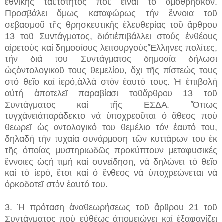
ἐθνικῆς ταυτότητος πού εἶναι τό ὁμόθρησκον.
Προσβάλει ὅμως καταφώρως τήν ἔννοια τοῦ
σεβασμοῦ τῆς θρησκευτικῆς ἐλευθερίας τοῦ ἄρθρου
13 τοῦ Συντάγματος, διότιἐπιβάλλει στούς ἐνθέους
αἱρετούς καί δημοσίους λειτουργούςἝλληνες πολίτες,
τήν διά τοῦ Συντάγματος δημοσία δήλωσι
ὡςὀντολογικοῦ τους θεμελίου, ὄχι τῆς πίστεώς τους
στό θεῖο καί ἱερό,ἀλλά στόν ἑαυτό τους. Ἡ ἐπιβολή
αὐτή ἀποτελεῖ παραβίασι τοῦἄρθρου 13 τοῦ
Συντάγματος καί τῆς ΕΣΔΑ. Ὅπως
τυγχάνειἀπαράδεκτο νά ὑποχρεοῦται ὁ ἄθεος πού
θεωρεῖ ὡς ὀντολογικό του θεμέλιο τόν ἑαυτό του,
δηλαδή τήν τυχαία συνάρμοση τῶν κυττάρων του ἐκ
τῆς ὁποίας μυστηριωδῶς προκύπτουν μεταφυσικές
ἔννοιες ὡςἡ τιμή καί συνείδηση, νά δηλώνει τό θεῖο
καί τό ἱερό, ἔτσι καί ὁ ἔνθεος νά ὑποχρεώνεται νά
ὁρκοδοτεῖ στόν ἑαυτό του.
3. Ἡ πρόταση ἀναθεωρήσεως τοῦ ἄρθρου 21 τοῦ
Συντάγματος πού εὐθέως ἀπομειώνει καί ἐξαφανίζει