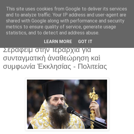
This site uses cookies from Google to deliver its services
and to analyze traffic. Your IP address and user-agent are
shared with Google along with performance and security
▼
metrics to ensure quality of service, generate usage
statistics, and to detect and address abuse.
18 Νοε 2018
Ὑπομνήματα Μητροπολίτου Πειραιῶς
LEARN MORE
GOT IT
Σεραφεὶμ στὴν Ἱεραρχία γιὰ
συνταγματικὴ ἀναθεώρηση καὶ
συμφωνία Ἐκκλησίας - Πολιτείας