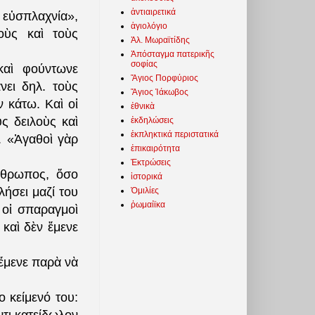
ἀντιαιρετικά
 εὐσπλαχνία»,
ἁγιολόγιο
οὺς καὶ τοὺς
Ἀλ. Μωραϊτίδης
Ἀπόσταγμα πατερικῆς
σοφίας
 καὶ φούντωνε
Ἅγιος Πορφύριος
νει δηλ. τοὺς
Ἅγιος Ἰάκωβος
 κάτω. Καὶ οἱ
ἐθνικὰ
ς δειλοὺς καὶ
ἐκδηλώσεις
ἐκπληκτικά περιστατικά
. «Ἀγαθοὶ γὰρ
ἐπικαιρότητα
Ἐκτρώσεις
νθρωπος, ὅσο
ἱστορικά
λήσει μαζί του
Ὁμιλίες
ῥωμαίϊκα
 οἱ σπαραγμοὶ
καὶ δὲν ἔμενε
 ἔμενε παρὰ νὰ
 κείμενό του: