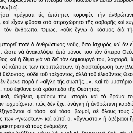
ναις παρωξύνετο τὸ πνεῦμα τοῦ Παύλου ἐν αὐτῶ θεωρούν
ιν»[14].
τήσει πράγματι τὶς ἀπάτητες κορυφὲς τὴν ἀνθρώπιν
, καὶ εἶχαν φθάσει στὸ ἀπροχώρητο τῆς σοβαρῆς καὶ εὐγ
 τὸν ἄνθρωπο. Όμως, «οὐκ ἔγνω ὀ κόσμος διὰ τῆ
μπορεῖ ποτὲ ὁ ἀνθρώπινος νοῦς, ὅσο ἰσχυρὸς καὶ ἂν εἶ
η, ὥστε νὰ ἀνακαλύψει ἀπὸ μόνος του τὸν ἄπειρο Θεό
ος καὶ ἡ δίψα γιὰ νὰ δεῖ τὸν Δημιουργό του, λαχταρᾶ, 
ει σὲ κάποιες τῶν περιπτώσεων, τὴ διασταύρωση τῶν βλ
 θέλοντος, οὐδὲ τοῦ τρέχοντος, ἀλλὰ τοῦ ἐλεοῦντος Θεο
ὲν ἔμενε παρὰ ἡ «αἴγλη τῆς σιωπῆς...». Καὶ τὸ μυστήριο
, ποὺ ἔφθανε στὰ κράσπεδα τῆς Θεότητας.
μικά, ἀλήθεια, ψαύουν τὴν Ἱστορία καὶ τὸ δράμα τ
αν ἰσχυρίζονται πώς δὲν ἔχει ἀνάγκη ἡ ἀνθρώπινη καρδι
ξηγοῦνται οἱ τόσοι καὶ τόσοι βωμοί, σὲ ὅλους τους 
ός των «γνωστῶν» καὶ αὐτοὶ οἱ «ἄγνωστοι» ἢ ἀβέβαιοι 
ρακτηριστικά τους ὀνόμαζαν;