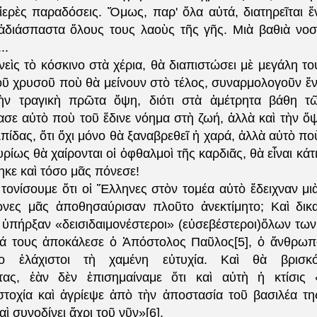
 ἱερὲς παραδόσεις. Ὅμως, παρ' ὅλα αὐτά, διατηρεῖται 
ἀδιάσπαστα ὅλους τους λαοὺς τῆς γῆς. Μιὰ βαθιὰ νοστ
..
εὶς τὸ κόσκινο στὰ χέρια, θὰ διαπιστώσει μὲ μεγάλη το
οῦ χρυσοῦ ποὺ θὰ μείνουν στὸ τέλος, συναρμολογοῦν ἕ
ὴν τραγικὴ πρῶτα ὄψη, διότι στὰ ἀμέτρητα βάθη τ
σε αὐτὸ ποὺ τοῦ ἔδινε νόημα στὴ ζωή, ἀλλὰ καὶ τὴν ὄψ
λπίδας, ὅτι ὄχι μόνο θὰ ξαναβρεθεῖ ἡ χαρά, ἀλλὰ αὐτὸ πο
κυρίως θὰ χαίρονται οἱ ὀφθαλμοὶ τῆς καρδιᾶς, θὰ εἶναι κά
ηκε καὶ τόσο μᾶς πόνεσε!
 τονίσουμε ὅτι οἱ Ἕλληνες στὸν τομέα αὐτὸ ἔδειχναν μιὰ
ἰῶνες μᾶς ἀποθησαύρισαν πλοῦτο ἀνεκτίμητο; Καὶ δικ
 ὑπήρξαν «δεισιδαιμονέστεροι» (εὐσεβέστεροι)ὅλων τω
κά τους ἀποκάλεσε ὁ Ἀπόστολος Παῦλος[5], ὁ ἄνθρω
ο ἐλάχιστοι τὴ χαμένη εὐτυχία. Καὶ θὰ βρισκό
ητας, ἐὰν δὲν ἐπισημαίναμε ὅτι καὶ αὐτὴ ἡ κτίσις 
τοχία καὶ ἀγρίεψε ἀπὸ τὴν ἀποστασία τοῦ βασιλέα της,
αὶ συνοδίνει ἄχρι τοῦ νῦν»[6].