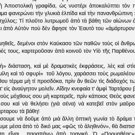
ἡ Ἀποστολικὴ γραφίδα, ὡς νυστέρι ἀποκαλύπτει τὸν 
άμα φανερώνει τὴν γλυκιὰ ἐλπίδα καὶ τὴν πανανθρώπιν
ἰσχύλος; Τί πλοῦτο λυτρωμοῦ ἀπὸ τὰ βάθη τῶν αἰώνων ἀν
ι ἀπὸ Αὐτὸν ποὺ δὲν ἄφησε τὸν Ἑαυτὸ του «ἀμάρτυρον»
μηθεῖς, δεμένοι στὸν Καύκασο τῶν παθῶν τοὺς οἱ ἄνθρω
ρές τους, καρτεροῦσαν ἀπὸ κοινοῦ τὸν Υἱὸ τῆς Παρθένου
ὴ» διάσταση, καὶ μὲ δραματικὲς ἐκφράσεις, λὲς καὶ στὶ
μίλη καὶ τὸ σφυρὶ» τοῦ λόγου, χαράσσει τοὺς ρωμαλέου
θου τέρμα μὴ τί προσδόκα, πρὶν ἂν θεῶν τὶς διάδοχός 
' εἰς ἀναύγητον μολεῖν. Αἴδην κνεφαία τ' ἀμφὶ Ταρτάρου 
τοὺς μόχθους σου μὴ καρτερεῖς, πρὶν κάποιος Θεὸς φανεῖ
σου καὶ νὰ θελήσει (γιὰ σένα) νὰ κατεβεῖ στὸν μαῦρ
ρταρου τὰ βάθη!
ήσουμε νὰ δοῦμε ἀπὸ μιὰ ἄλλη ὀπτικὴ γωνία τὸ δράμα
υμε μέσα ἀπὸ τὸ δικό μας «φῶς τὸ ἀληθινόν», θὰ διαπι
ση εἴναι παραπάνω ἀπὸ τραγική. Ὁ «Προμηθέας»