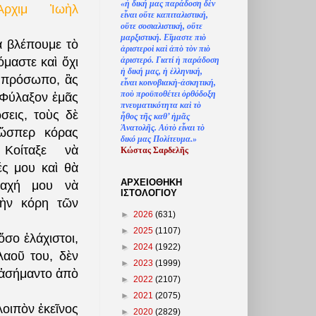
«
ἡ
δική μας παράδοση δ
ὲ
ν
ρχιμ Ἰωὴλ
ε
ἶ
ναι ο
ὔ
τε καπιταλιστική,
ο
ὔ
τε σοσιαλιστική, ο
ὔ
τε
μαρξιστική. Ε
ἴ
μαστε πι
ὸ
 βλέπουμε τὸ
ἀ
ριστερο
ὶ
κα
ὶ
ἀ
π
ὸ
τ
ὸ
ν πι
ὸ
ἀ
ριστερό. Γιατί
ἡ
παράδοση
όμαστε καὶ ὄχι
ἡ
δική μας,
ἡ
ἑ
λληνική,
 πρόσωπο, ἃς
ε
ἶ
ναι κοινοβιακ
ὴ
-
ἀ
σκητική,
πο
ὺ
προϋποθέτει
ὀ
ρθόδοξη
.Φύλαξον ἐμᾶς
πνευματικότητα κα
ὶ
τ
ὸ
ώσεις, τοὺς δὲ
ἦ
θος τ
ῆ
ς καθ’
ἠ
μ
ᾶ
ς
Ἀ
νατολ
ῆ
ς. Α
ὐ
τ
ὸ
ε
ἶ
ναι τ
ὸ
ὥσπερ κόρας
δικό μας Πολίτευμα.»
. Κοίταξε νὰ
Κώστας Σαρδελ
ῆ
ς
λές μου καὶ θὰ
ΑΡΧΕΙΟΘΗΚΗ
δαχή μου νὰ
ΙΣΤΟΛΟΓΙΟΥ
ὴν κόρη τῶν
►
2026
(631)
►
2025
(1107)
ὅσο ἐλάχιστοι,
►
2024
(1922)
αοῦ του, δὲν
►
2023
(1999)
ὸ ἀσήμαντο ἀπὸ
►
2022
(2107)
►
2021
(2075)
λοιπὸν ἐκεῖνος
►
2020
(2829)