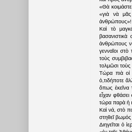
«Θὰ κοιμάστε
«γιὰ νὰ μᾶς
ἀνθρώπους»!
Καὶ τὸ μαγκά
βασανιστικὰ 
ἀνθρώπους νὰ
γενναῖοι στὸ
τοὺς συμβιβα
τολμῶσι τοὺς 
Τώρα πιὰ οἱ
ὀ,τιδήποτε ἄλ
ὅπως ἐκεῖνα 
εἶχαν φθάσει
τώρα παρὰ ἡ 
Καὶ νά, στὸ π
στηθεῖ βωμός
Διηγεῖται ὁ 