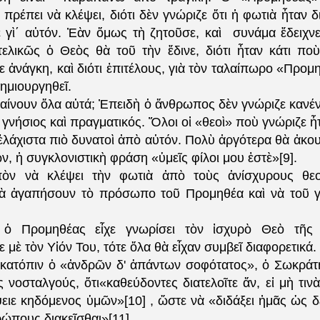
ι πρέπει νὰ κλέψει, διότι δὲν γνώριζε ὅτι ἡ φωτιὰ ἦταν δ
ε γὶ΄ αὐτόν. Ἐὰν ὅμως τὴ ζητοῦσε, καὶ συνάμα ἔδειχν
τελικῶς ὁ Θεὸς θὰ τοῦ τὴν ἔδινε, διότι ἦταν κάτι πο
ε ἀνάγκη, καὶ διότι ἐπιτέλους, γιὰ τὸν ταλαίπωρο «Προμ
δημιουργηθεῖ.
μβαίνουν ὅλα αὐτά; Ἐπειδὴ ὁ ἄνθρωπος δὲν γνώριζε κανέ
 γνήσιος καὶ πραγματικός. Ὅλοι οἱ «θεοὶ» ποὺ γνώριζε ἦτ
ἐλάχιστα πιὸ δυνατοὶ ἀπὸ αὐτόν. Πολὺ ἀργότερα θὰ ἀκου
 ἡ συγκλονιστικὴ φράση «ὑμεῖς φίλοι μου ἐστὲ»[9].
ὸν νὰ κλέψει τὴν φωτιὰ ἀπὸ τοὺς ἀνίσχυρους θε
ὰ ἀγαπήσουν τὸ πρόσωπο τοῦ Προμηθέα καὶ νὰ τοῦ γ
 Προμηθέας εἶχε γνωρίσει τὸν ἰσχυρὸ Θεὸ τῆς 
 μὲ τὸν Υἱόν Του, τότε ὅλα θὰ εἶχαν συμβεῖ διαφορετικά.
 κατόπιν ὁ «ἀνδρῶν δ' ἁπάντων σοφότατος», ὁ Σωκράτ
 νοσταλγούς, ὅτι«καθεύδοντες διατελοῖτε ἄν, εἰ μὴ τιν
ειε κηδόμενος ὑμῶν»[10] , ὥστε νὰ «διδάξει ἠμᾶς ὡς δ
ώπους διακεῖσθαι»[11].