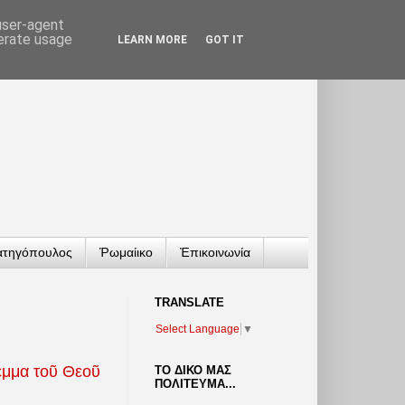
 user-agent
nerate usage
LEARN MORE
GOT IT
ατηγόπουλος
Ῥωμαίικο
Ἐπικοινωνία
TRANSLATΕ
Select Language
▼
έμμα τοῦ Θεοῦ
ΤΟ ΔΙΚΟ ΜΑΣ
ΠΟΛΙΤΕΥΜΑ...