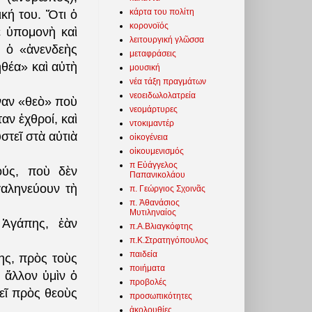
κάρτα του πολίτη
ική του. Ὅτι ὁ
κορονοϊός
ε ὑπομονὴ καὶ
λειτουργική γλῶσσα
ὺ ὁ «ἀνενδεὴς
μεταφράσεις
ηθέα» καὶ αὐτὴ
μουσική
νέα τάξη πραγμάτων
νεοειδωλολατρεία
ναν «θεὸ» ποὺ
νεομάρτυρες
αν ἐχθροί, καὶ
ντοκιμαντέρ
στεῖ στὰ αὐτιὰ
οἰκογένεια
οἰκουμενισμός
π Εὐάγγελος
ούς, ποὺ δὲν
Παπανικολάου
αληνεύουν τὴ
π. Γεώργιος Σχοινᾶς
π. Ἀθανάσιος
Μυτιληναίος
Ἀγάπης, ἐὰν
π.Α.Βλιαγκόφτης
π.Κ.Στρατηγόπουλος
παιδεία
ης, πρὸς τοὺς
ποιήματα
ὰ ἄλλον ὑμὶν ὁ
προβολές
εῖ πρὸς θεοὺς
προσωπικότητες
ἀκολουθίες