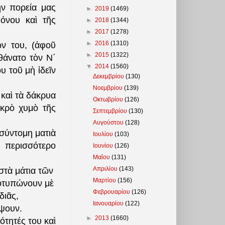
ὴν πορεία μας
►
2019
(1469)
όνου καὶ τῆς
►
2018
(1344)
►
2017
(1278)
►
2016
(1310)
ν του, (ἀφοῦ
►
2015
(1322)
θάνατο τὸν Ν΄
▼
2014
(1560)
 τοῦ μὴ ἰδεῖν
Δεκεμβρίου
(130)
Νοεμβρίου
(139)
 καὶ τὰ δάκρυα
Οκτωβρίου
(126)
κρὸ χυμὸ τ
ῆ
ς
Σεπτεμβρίου
(130)
Αυγούστου
(128)
σύντομη ματιὰ
Ιουλίου
(103)
ὺ περισσότερο
Ιουνίου
(126)
Μαΐου
(131)
Απριλίου
(143)
στὰ μάτια τῶν
Μαρτίου
(156)
ποτυπώνουν μὲ
Φεβρουαρίου
(126)
διᾶς,
Ιανουαρίου
(122)
ύψουν.
►
2013
(1660)
ότητές του καὶ