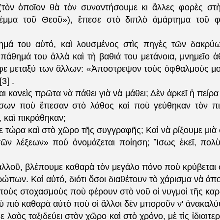
τὸν ὁποῖον θὰ τὸν συναντήσουμε κι ἄλλες φορὲς στ
έμμα τοῦ Θεοῦ»), ἔπεσε στὸ διπλὸ ἁμάρτημα τοῦ φ
ημά του αὐτό, καὶ λουσμένος στὶς πηγὲς τῶν δακρύω
 πάθημά του ἀλλὰ καὶ τὴ βαθιά του μετάνοια, μνημεῖο ἀ
φε μεταξύ των ἄλλων: «Ἀποστρεψον τοὺς ὀφθαλμούς μου
3] .
αι κανεὶς πρῶτα νὰ πάθει γιὰ νὰ μάθει; Δὲν ἀρκεῖ ἡ πείρα
όσων ποὺ ἔπεσαν στὸ λάθος καὶ ποὺ γεύθηκαν τὸν πι
, καὶ πικράθηκαν;
 τώρα καὶ στὸ χῶρο τῆς συγγραφῆς; Καὶ νὰ ρίξουμε μιὰ 
ῶν λέξεων» πού ὀνομάζεται ποίηση; Ἴσως ἐκεῖ, πολ
λλοῦ, βλέπουμε καθαρὰ τὸν μεγάλο πόνο ποὺ κρύβεται 
ώπων. Καὶ αὐτό, διότι ὅσοι διαθέτουν τὸ χάρισμα νὰ ἀ
τοὺς στοχασμοὺς ποὺ φέρουν στὸ νοῦ οἱ νυγμοὶ τῆς καρ
 πιὸ καθαρὰ αὐτὸ ποὺ οἱ ἄλλοι δὲν μποροῦν ν' ἀνακαλ
ε λαὸς ταξιδεύει στὸν χῶρο καὶ στὸ χρόνο, μὲ τὶς ἰδιαιτερ