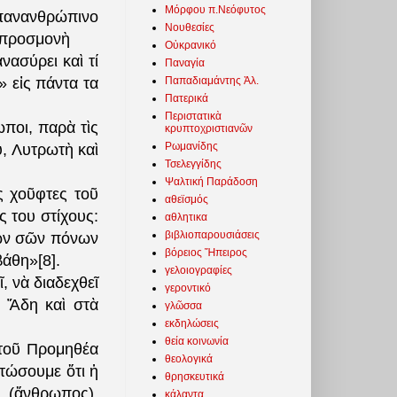
Μόρφου π.Νεόφυτος
πανανθρώπινο
Νουθεσίες
η προσμονὴ
Οὐκρανικό
ασύρει καὶ τί
Παναγία
Παπαδιαμάντης Ἀλ.
 εἰς πάντα τα
Πατερικά
Περιστατικὰ
ποι, παρὰ τὶς
κρυπτοχριστιανῶν
Ρωμανίδης
, Λυτρωτὴ καὶ
Τσελεγγίδης
Ψαλτική Παράδοση
ς χοῦφτες τοῦ
αθεϊσμός
ς του στίχους:
αθλητικα
βιβλιοπαρουσιάσεις
των σῶν πόνων
βόρειος Ἤπειρος
βάθη»[8].
γελοιογραφίες
, νὰ διαδεχθεῖ
γεροντικό
ο Ἅδη καὶ στὰ
γλῶσσα
εκδηλώσεις
θεία κοινωνία
 τοῦ Προμηθέα
θεολογικά
στώσουμε ὅτι ἡ
θρησκευτικά
 (ἄνθρωπος),
κάλαντα