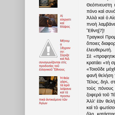
Θεόπνευστη 
πόνο καὶ συν
Αἱ
Ἀλλὰ καὶ ὁ Α
εὐεργετι
καί
πνοὴ λαμβάνε
θλίψεις
Ἔθνη[7]!
Τραγικοὶ Προ
Μήνυμ
ὅποιες διαφο
α
18χρον
ἐλευθερωτή.
ου:
Σύριζα
Σὲ «προφητικ
καὶ ΝΔ
κρατάει «τὴ σ
συναγωνίζονται στὶς
προδοσίες τοῦ
«Τοιοῦδε μόχ
ἑλληνικοῦ Ἔθνους
φανῆ θελήση τ
Ἡ θεία
Τέλος, δηλ. σ
χάρις,
τὰ ἱερὰ
τοὺς πόνους 
λείψανα
καὶ τὰ
ζοφερά το
ῦ
Τά
προσω
πικὰ ἀντικείμενα τῶν
Ἀλλ' ἐὰν θελ
Ἁγίων
καὶ τὸ φωτίσο
ὅλη κατάστα