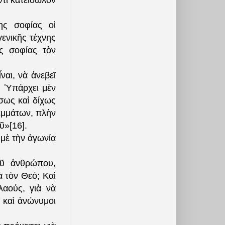
τι κατείδωλον
ης σοφίας οἱ
ενικῆς τέχνης
ς σοφίας τὸν
ναι, νὰ ἀνεβεῖ
. Ὑπάρχει μὲν
ἴσως καὶ δίχως
εμμάτων, πλὴν
ῦ»[16].
 μὲ τὴν ἀγωνία
οῦ ἀνθρώπου,
ὰ τὸν Θεό; Καὶ
λαούς, γιὰ νὰ
ἢ καὶ ἀνώνυμοι