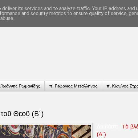
deliver its services and to analyze traffic. Your IP address and
formance and security metrics to ensure quality of service, ge
 abuse.
.Ἰωάννης Ρωμανίδης
π. Γεώργιος Μεταλληνός
π. Κων/νος Στρ
τοῦ Θεοῦ (B΄)
Διαβάστε:
Τὸ βλ
(Α΄)