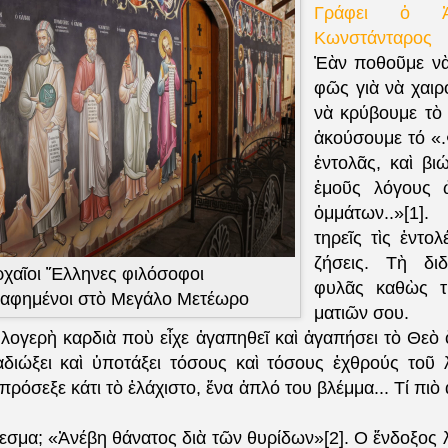
Γράφει ὁ Ἀ
Κωνστάνταρος
Ἐὰν ποθοῦμε νὰ
φῶς γιὰ νὰ χαιρ
νὰ κρύβουμε τὸ
ἀκούσουμε τό «
ἐντολᾶς, καὶ βι
ἐμοῦς λόγους 
ὀμμάτων..»[1]
τηρεῖς τὶς ἐντο
ζήσεις. Τὴ δι
χαῖοι Ἕλληνες φιλόσοφοι
φυλᾶς καθὼς τ
ραφημένοι στὸ Μεγάλο Μετέωρο
ματιῶν σου.
λογερὴ καρδιὰ ποὺ εἶχε ἀγαπηθεῖ καὶ ἀγαπήσει τὸ Θεὸ 
αδιώξει καὶ ὑποτάξει τόσους καὶ τόσους ἐχθρούς το
ῦ
λ
πρόσεξε κάτι τὸ ἐλάχιστο, ἕνα ἁπλό του βλέμμα... Τί πι
εσμα; «Ἀνέβη θάνατος διὰ τῶν θυρίδων»[2]. Ο ἔνδοξος 