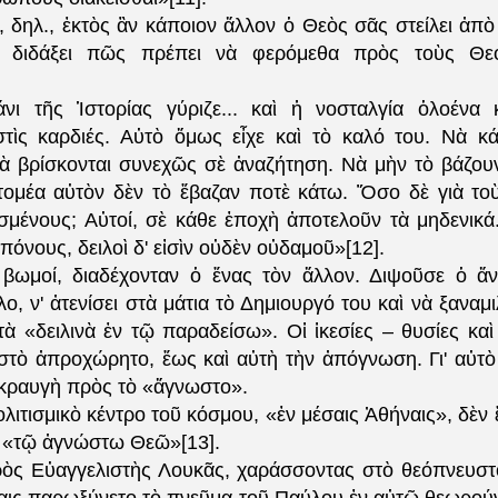
, δηλ., ἐκτὸς ἂν κάποιον ἄλλον ὁ Θεὸς σᾶς στείλει ἀπὸ
 διδάξει πῶς πρέπει νὰ φερόμεθα πρὸς τοὺς Θε
νι τῆς Ἱστορίας γύριζε... καὶ ἡ νοσταλγία ὁλοένα
στὶς καρδιές. Αὐτὸ ὅμως εἶχε καὶ τὸ καλό του. Νὰ κά
 βρίσκονται συνεχῶς σὲ ἀναζήτηση. Νὰ μὴν τὸ βάζουν
 τομέα αὐτὸν δὲν τὸ ἔβαζαν ποτὲ κάτω. Ὅσο δὲ γιὰ τοὺ
σμένους; Αὐτοί, σὲ κάθε ἐποχὴ ἀποτελοῦν τὰ μηδενικά
πόνους, δειλοὶ δ' εἰσὶν οὐδὲν οὐδαμοῦ»[12].
 βωμοί, διαδέχονταν ὁ ἕνας τὸν ἄλλον. Διψοῦσε ὁ ἄ
λο, ν' ἀτενίσει στὰ μάτια τὸ Δημιουργό του καὶ νὰ ξαναμι
τὰ «δειλινὰ ἐν τῷ παραδείσω». Οἱ ἱκεσίες – θυσίες καὶ
 στὸ ἀπροχώρητο, ἕως καὶ αὐτὴ τὴν ἀπόγνωση. Γι' αὐτὸ 
κραυγὴ πρὸς τὸ «ἄγνωστο».
ολιτισμικὸ κέντρο τοῦ κόσμου, «ἐν μέσαις Ἀθήναις», δὲν
 «τῷ ἀγνώστω Θεῶ»[13].
ἱερὸς Εὐαγγελιστὴς Λουκᾶς, χαράσσοντας στὸ θεόπνευστο