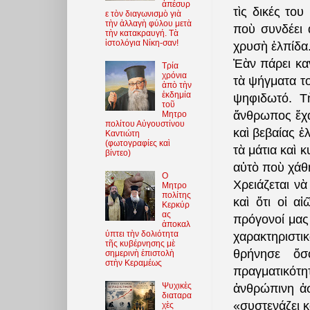
ἀπέσυρ
τὶς δικές του
ε τὸν διαγωνισμὸ γιὰ
τὴν ἀλλαγὴ φύλου μετὰ
ποὺ συνδέει 
τὴν κατακραυγή. Τὰ
ἱστολόγια Νίκη-σαν!
χρυσὴ ἐλπίδα.
Ἐὰν πάρει καν
Τρία
χρόνια
τὰ ψήγματα τ
ἀπὸ τὴν
ἐκδημία
ψηφιδωτό. Τ
τοῦ
ἄνθρωπος ἔχα
Μητρο
πολίτου Αὐγουστίνου
καὶ βεβαίας ἐ
Καντιώτη
(φωτoγραφίες καὶ
τὰ μάτια καὶ 
βίντεο)
αὐτὸ ποὺ χάθ
O
Χρειάζεται νὰ
Μητρο
πολίτης
καὶ ὅτι οἱ α
Κερκύρ
ας
πρόγονοί μας
ἀποκαλ
ύπτει τὴν δολιότητα
χαρακτηριστι
τῆς κυβέρνησης μὲ
θρήνησε ὅσ
σημερινὴ ἐπιστολὴ
στὴν Κεραμέως
πραγματικότ
Ψυχικὲς
ἀνθρώπινη ἀσ
διαταρα
«συστενάζει κ
χὲς