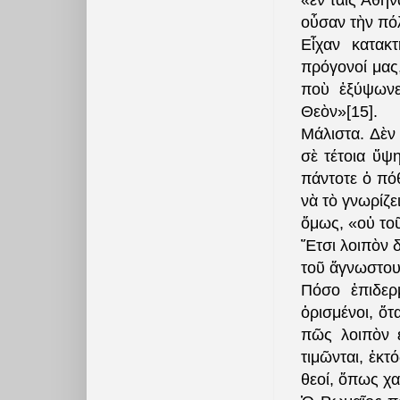
«ἐν ταῖς Ἀθή
οὖσαν τὴν πόλ
Εἶχαν κατακ
πρόγονοί μας
ποὺ ἐξύψωνε
Θεὸν»[15].
Μάλιστα. Δὲν 
σὲ τέτοια ὕψ
πάντοτε ὁ πόθ
νὰ τὸ γνωρίζ
ὅμως, «οὐ τοῦ
Ἔτσι λοιπὸν δ
τοῦ ἄγνωστου
Πόσο ἐπιδερ
ὁρισμένοι, ὅτ
πῶς λοιπὸν ἐ
τιμῶνται, ἐκτ
θεοί, ὅπως χα