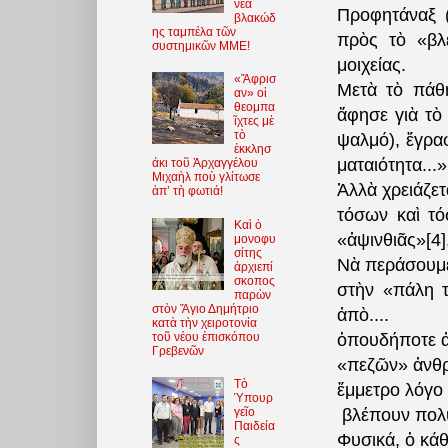
νέα
Προφητάναξ (
βλακώδ
ης ταμπέλα τῶν
πρὸς τὸ «βλ
συστημικῶν ΜΜΕ!
μοιχείας.
«Ἄφρισ
Μετὰ τὸ πάθ
αν» οἱ
θεομπα
ἄφησε γιὰ τὸ
ῖχτες μὲ
τὸ
ψαλμό), ἔγρα
ἐκκλησ
ματαιότητα...»[
άκι τοῦ Ἀρχαγγέλου
Μιχαὴλ ποὺ γλίτωσε
Ἀλλὰ χρειάζετ
ἀπ’ τὴ φωτιά!
τόσων καὶ τ
Καὶ ὁ
«ἀψινθιᾶς»[4]
μονοφυ
σίτης
Νὰ περάσουμε
ἀρχιεπί
σκοπος
στὴν «πάλη τ
παρὼν
στὸν Ἅγιο Δημήτριο
ἀπὸ....
κατὰ τὴν χειροτονία
τοῦ νέου ἐπισκόπου
ὁπουδήποτε ἀ
Γρεβενῶν
«πεζῶν» ἀνθρ
Τὸ
ἔμμετρο λόγο 
Ὑπουρ
γεῖο
βλέπουν πολὺ
Παιδεία
Φυσικά, ὁ κάθ
ς