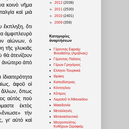
►
2012
(2038)
ἕνα κοινὸ νῆμα
►
2011
(2530)
αλγία καὶ μιὰ
►
2010
(2401)
►
2009
(359)
υ ἔκπληξη, ὅτι
να ἀμφιπλευρὸ
Κατηγορίες
ῶν αἰώνων, ὁ
ἀναρτήσεων
η τῆς γλυκιᾶς
Γέροντας Εφραίμ
Φιλοθεΐτης (Αριζόνας)
ὺ θὰ ἀτενίζουν
Γέροντας Παΐσιος
τι ἀνώτερο ἀπὸ
Γέρων Γρηγόριος
Ελληνο-Τουρκικὰ
 ἰδιαιτερότητα
Θράκη
Καποδίστριας
αίως, ἀφοῦ οἱ
Κόντογλου
ν ἄλλων, ὅπως
Κῦπρος
πος αὐτὸς ποὺ
Λεμεσοῦ π.Ἀθανασίου
μαστε ἐκτὸς
Μακεδονία
Μεταλληνός
«ἔνιωσε» τὴν
Μεταναστευτικό
 γι' αὐτὸ καὶ
Μητροπολίτης
Κυθήρων Σεραφείμ