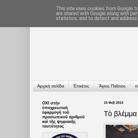
This site uses cookies from Google to 
are shared with Google along with per
statistics, and to detect and address
Ἀρχικὴ σελίδα
Ἐτικέτες
Ἅγιος Παΐσιος
π
ΟΧΙ στὴν
15 Φεβ 2014
ὑποχρεωτικὴ
Τὸ βλέμμα 
ἐφαρμογὴ τοῦ
προσωπικοῦ ἀριθμοῦ
καὶ τῆς ψηφιακῆς
ταυτότητας