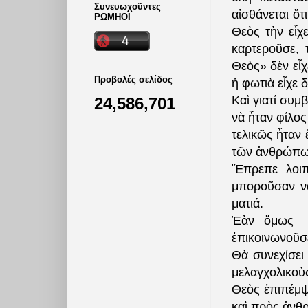
Συνευωχοῦντες
αἰσθάνεται ὅτ
ΡΩΜΗΟΙ
Θεὸς τὴν εἶχ
καρτεροῦσε, 
Θεὸς» δὲν εἶχ
Προβολές σελίδος
ἡ φωτιὰ εἶχε 
Καὶ γιατί συ
24,586,701
νὰ ἦταν φίλος
τελικῶς ἦταν 
τῶν ἀνθρώπων,
Ἔπρεπε λοιπ
μποροῦσαν ν
ματιά.
Ἐὰν ὄμως ὁ
ἐπικοινωνοῦσε
Θὰ συνεχίσει
μελαγχολικοὺς
Θεὸς ἐπιπέμψ
καὶ πρὸς ἀνθρ