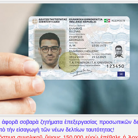
 ἀφορᾶ σοβαρὰ ζητήματα ἐπεξεργασίας προσωπικῶν δ
ὸ τὴν εἰσαγωγὴ τῶν νέων δελτίων ταυτότητας!
ρόστιμα συνολικοῦ ὕψους 150.000 εὐρὼ ἐπέβαλε ἡ Ἀρ