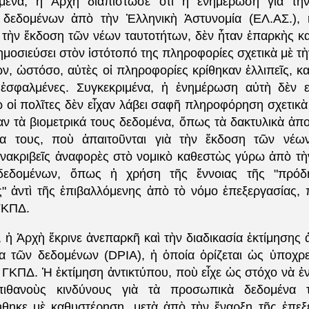
ιμένα, ἡ Ἀρχὴ διαπίστωσε ὅτι ἡ ἐνημέρωση γιὰ τὴν
δεδομένων ἀπὸ τὴν Ἑλληνικὴ Ἀστυνομία (ΕΛ.ΑΣ.), 
 τὴν ἔκδοση τῶν νέων ταυτοτήτων, δὲν ἦταν ἐπαρκὴς κα
ημοσιεύσει στὸν ἱστότοπό της πληροφορίες σχετικὰ μὲ τ
ν, ὡστόσο, αὐτὲς οἱ πληροφορίες κρίθηκαν ἐλλιπεῖς, κ
 ἐσφαλμένες. Συγκεκριμένα, ἡ ἐνημέρωση αὐτὴ δὲν ε
ῷ οἱ πολῖτες δὲν εἶχαν λάβει σαφῆ πληροφόρηση σχετικὰ
αν τὰ βιομετρικά τους δεδομένα, ὅπως τὰ δακτυλικὰ ἀπ
α τους, ποὺ ἀπαιτοῦνται γιὰ τὴν ἔκδοση τῶν νέων
νακριβεῖς ἀναφορὲς στὸ νομικὸ καθεστὼς γύρω ἀπὸ τὴ
εδομένων, ὅπως ἡ χρήση τῆς ἔννοιας τῆς "πρόδ
" ἀντὶ τῆς ἐπιβαλλόμενης ἀπὸ τὸ νόμο ἐπεξεργασίας, 
ΓΚΠΔ.
ἡ Ἀρχὴ ἔκρινε ἀνεπαρκῆ καὶ τὴν διαδικασία ἐκτίμησης 
α τῶν δεδομένων (DPIA), ἡ ὁποία ὁρίζεται ὡς ὑποχρ
ΓΚΠΔ. Ἡ ἐκτίμηση ἀντικτύπου, ποὺ εἶχε ὡς στόχο νὰ ἐν
ῖ πιθανοὺς κινδύνους γιὰ τὰ προσωπικὰ δεδομένα 
θηκε μὲ καθυστέρηση, μετὰ ἀπὸ τὴν ἔναρξη τῆς ἐπεξε