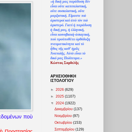
«
ἡ
δική μας παράδοση δ
ὲ
ν
ε
ἶ
ναι ο
ὔ
τε καπιταλιστική,
ο
ὔ
τε σοσιαλιστική, ο
ὔ
τε
μαρξιστική. Ε
ἴ
μαστε πι
ὸ
ἀ
ριστερο
ὶ
κα
ὶ
ἀ
π
ὸ
τ
ὸ
ν πι
ὸ
ἀ
ριστερό. Γιατί
ἡ
παράδοση
ἡ
δική μας,
ἡ
ἑ
λληνική,
ε
ἶ
ναι κοινοβιακ
ὴ
-
ἀ
σκητική,
πο
ὺ
προϋποθέτει
ὀ
ρθόδοξη
πνευματικότητα κα
ὶ
τ
ὸ
ἦ
θος τ
ῆ
ς καθ’
ἠ
μ
ᾶ
ς
Ἀ
νατολ
ῆ
ς. Α
ὐ
τ
ὸ
ε
ἶ
ναι τ
ὸ
δικό μας Πολίτευμα.»
Κώστας Σαρδελ
ῆ
ς
ΑΡΧΕΙΟΘΗΚΗ
ΙΣΤΟΛΟΓΙΟΥ
►
2026
(629)
►
2025
(1107)
▼
2024
(1922)
Δεκεμβρίου
(137)
Νοεμβρίου
(97)
εδομένων ποὺ
Οκτωβρίου
(153)
Σεπτεμβρίου
(129)
χὴ Προστασίας