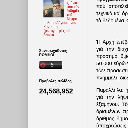
χρόνια
ποὺ ἀποτελε
ἀπὸ τὴν
ἐκδημία
τεχνικὰ καὶ ὀ
τοῦ
Μητρο
τὰ δεδομένα κ
πολίτου Αὐγουστίνου
Καντιώτη
(φωτoγραφίες καὶ
βίντεο)
Ἡ Ἀρχὴ ἐπέβα
γιὰ τὴν διαχ
Συνευωχοῦντες
ΡΩΜΗΟΙ
πρόστιμο ὕψ
50.000 εὐρὼ 
τῶν προσωπικ
πλημμελῆ διε
Προβολές σελίδος
24,568,952
Παράλληλα, ἡ
γιὰ τὴν λήψ
ἑξαμήνου. Τὸ
ὁρισμένων πρ
ἀριθμὸς δημο
ὑποχρεώσεις