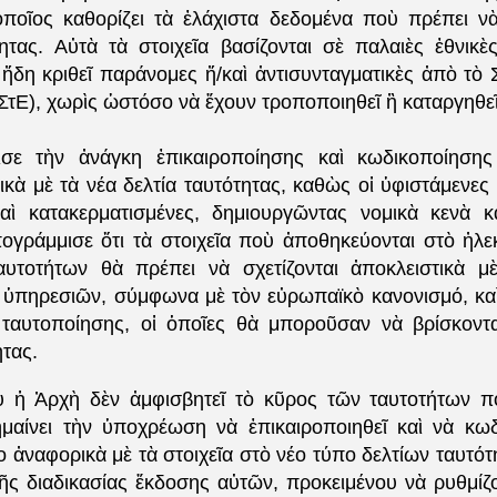
οῖος καθορίζει τὰ ἐλάχιστα δεδομένα ποὺ πρέπει νὰ
ητας. Αὐτὰ τὰ στοιχεῖα βασίζονται σὲ παλαιὲς ἐθνικὲς
 ἤδη κριθεῖ παράνομες ἤ/καὶ ἀντισυνταγματικὲς ἀπὸ τὸ 
ΣτΕ), χωρὶς ὡστόσο νὰ ἔχουν τροποποιηθεῖ ἢ καταργηθε
σε τὴν ἀνάγκη ἐπικαιροποίησης καὶ κωδικοποίησης
ικὰ μὲ τὰ νέα δελτία ταυτότητας, καθὼς οἱ ὑφιστάμενες δ
αὶ κατακερματισμένες, δημιουργῶντας νομικὰ κενὰ κα
ογράμμισε ὅτι τὰ στοιχεῖα ποὺ ἀποθηκεύονται στὸ ἠλε
αυτοτήτων θὰ πρέπει νὰ σχετίζονται ἀποκλειστικὰ 
 ὑπηρεσιῶν, σύμφωνα μὲ τὸν εὐρωπαϊκὸ κανονισμό, καὶ
ταυτοποίησης, οἱ ὁποῖες θὰ μποροῦσαν νὰ βρίσκοντ
ητας.
ὺ ἡ Ἀρχὴ δὲν ἀμφισβητεῖ τὸ κῦρος τῶν ταυτοτήτων π
ημαίνει τὴν ὑποχρέωση νὰ ἐπικαιροποιηθεῖ καὶ νὰ κωδ
ο ἀναφορικὰ μὲ τὰ στοιχεῖα στὸ νέο τύπο δελτίων ταυτ
ῆς διαδικασίας ἔκδοσης αὐτῶν, προκειμένου νὰ ρυθμίζο