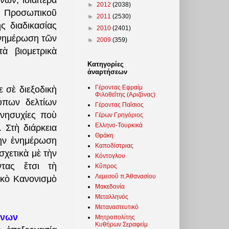
ων, ἰδιαίτερα
►
2012
(2038)
ν Προσωπικοῦ
►
2011
(2530)
ς διαδικασίας
►
2010
(2401)
ἐνημέρωση τῶν
►
2009
(359)
ὰ βιομετρικὰ
Κατηγορίες
ἀναρτήσεων
Γέροντας Εφραίμ
σὲ διεξοδικὴ
Φιλοθεΐτης (Αριζόνας)
ύπων δελτίων
Γέροντας Παΐσιος
ἀνησυχίες ποὺ
Γέρων Γρηγόριος
Ελληνο-Τουρκικὰ
 Στὴ διάρκεια
Θράκη
τὴν ἐνημέρωση
Καποδίστριας
σχετικὰ μὲ τὴν
Κόντογλου
τας ἔτσι τὴ
Κῦπρος
Λεμεσοῦ π.Ἀθανασίου
ικὸ Κανονισμὸ
Μακεδονία
Μεταλληνός
Μεταναστευτικό
ένων
Μητροπολίτης
Κυθήρων Σεραφείμ