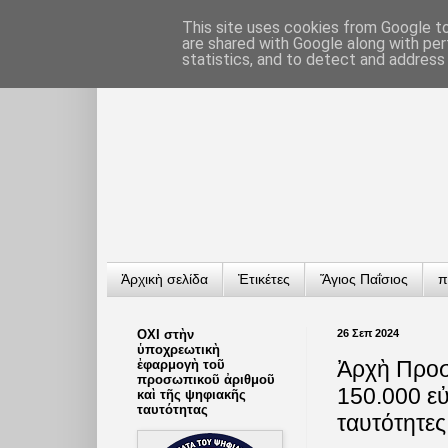
This site uses cookies from Google to 
are shared with Google along with per
statistics, and to detect and address
Ἀρχικὴ σελίδα
Ἐτικέτες
Ἅγιος Παΐσιος
π
ΟΧΙ στὴν
26 Σεπ 2024
ὑποχρεωτικὴ
Ἀρχὴ Προσ
ἐφαρμογὴ τοῦ
προσωπικοῦ ἀριθμοῦ
150.000 εὐ
καὶ τῆς ψηφιακῆς
ταυτότητας
ταυτότητες