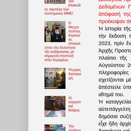
νέα
βλακώδ
Δεδομένων Π
ης ταμπέλα τῶν
ἀπόφασή της
συστημικῶν ΜΜΕ!
προέκυψαν ἀπ
O
Μητρο
Ἡ ἱστορία τῆ
πολίτης
τὴν ἔκδοση τ
Κερκύρ
ας
2023, πρὶν ἕ
ἀποκαλ
ύπτει τὴν δολιότητα
Ἀρχῆς Προστα
τῆς κυβέρνησης μὲ
σημερινὴ ἐπιστολὴ
πλαίσιο τῆς 
στὴν Κεραμέως
Αὐγούστου 2
Ψυχικὲς
πληροφορίες
διαταρα
χὲς
σχετίζονται 
ἀπέστειλε ὑπ
αἴτημά του.
Αἱ
Ἡ καταγγελί
εὐεργετι
καί
αὐτεπάγγελτ
θλίψεις
δημόσια συζή
εἶχε ἤδη ἀρχ
Τὴν
ἀλήθεια