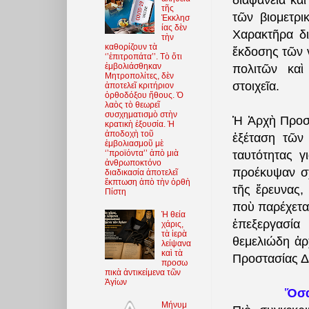
διαφάνεια κα
τῆς
τῶν βιομετρ
Ἐκκλησ
ίας δὲν
Χαρακτῆρα δι
τὴν
καθορίζουν τὰ
ἔκδοσης τῶν 
‘’ἐπιτροπάτα’’. Τὸ ὅτι
ἐμβολιάσθηκαν
πολιτῶν καὶ
Μητροπολίτες, δὲν
στοιχεῖα.
ἀποτελεῖ κριτήριον
ὀρθοδόξου ἤθους. Ὁ
λαὸς τὸ θεωρεῖ
συσχηματισμὸ στὴν
Ἡ Ἀρχὴ Προσ
κρατικὴ ἐξουσία. Ἡ
ἀποδοχὴ τοῦ
ἐξέταση τῶν
ἐμβολιασμοῦ μὲ
‘’προϊόντα’’ ἀπὸ μιὰ
ταυτότητας γ
ἀνθρωποκτόνο
προέκυψαν σχ
διαδικασία ἀποτελεῖ
ἔκπτωση ἀπὸ τὴν ὀρθὴ
τῆς ἔρευνας,
Πίστη
ποὺ παρέχεται
Ἡ θεία
ἐπεξεργασί
χάρις,
τὰ ἱερὰ
θεμελιώδη ἀρ
λείψανα
καὶ τὰ
Προστασίας 
προσω
πικὰ ἀντικείμενα τῶν
Ἁγίων
Ὅσα
Μήνυμ