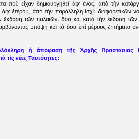
τα ποὺ εἶχαν δημιουργηθεῖ ἀφ' ἑνός, ἀπὸ τὴν κατάρ
ὶ ἀφ' ἑτέρου, ἀπὸ τὴν παράλληλη ἰσχὺ διαφορετικῶν ν
ν ἔκδοση τῶν παλαιῶν, ὅσο καὶ κατὰ τὴν ἔκδοση τῶν
λαμβάνοντας ὑπόψη καὶ τὰ ὅσα ἐπί μέρους ζητήματα ἀν
.
ὁλόκληρη ἡ ἀπόφαση τῆς Ἀρχῆς Προστασίας 
ὰ τὶς νέες Ταυτότητες: