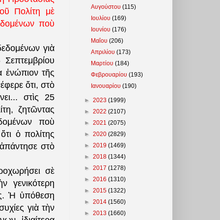
Αυγούστου
(115)
οῦ Πολίτη μὲ
Ιουλίου
(169)
εδομένων ποὺ
Ιουνίου
(176)
Μαΐου
(206)
δεδομένων γιὰ
Απριλίου
(173)
6 Σεπτεμβρίου
Μαρτίου
(184)
α ἐνώπιον τῆς
Φεβρουαρίου
(193)
φερε ὅτι, στὸ
Ιανουαρίου
(190)
ει...
στὶς 25
►
2023
(1999)
τη, ζητῶντας
►
2022
(2107)
εδομένων ποὺ
►
2021
(2075)
ὅτι ὁ πολίτης
►
2020
(2829)
 ἀπάντησε στὸ
►
2019
(1469)
►
2018
(1344)
►
2017
(1278)
ροχωρήσει σὲ
►
2016
(1310)
ν γενικότερη
►
2015
(1322)
ας. Ἡ ὑπόθεση
►
2014
(1560)
υχίες γιὰ τὴν
►
2013
(1660)