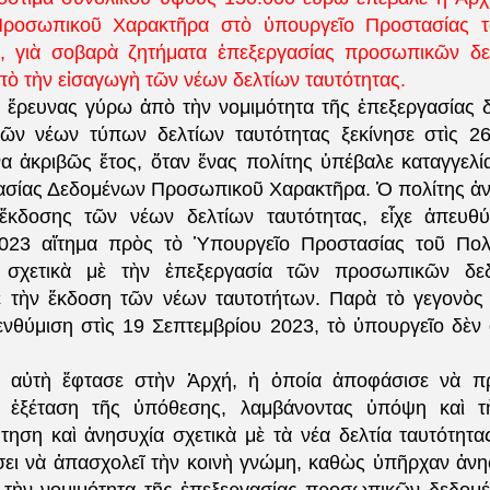
ροσωπικοῦ Χαρακτῆρα στὸ ὑπουργεῖο Προστασίας τ
, γιὰ σοβαρὰ ζητήματα ἐπεξεργασίας προσωπικῶν δ
ὸ τὴν εἰσαγωγὴ τῶν νέων δελτίων ταυτότητας.
ς ἔρευνας γύρω ἀπὸ τὴν νομιμότητα τῆς ἐπεξεργασίας 
ῶν νέων τύπων δελτίων ταυτότητας ξεκίνησε στὶς 2
να ἀκριβῶς ἔτος, ὅταν ἕνας πολίτης ὑπέβαλε καταγγελί
σίας Δεδομένων Προσωπικοῦ Χαρακτῆρα. Ὁ πολίτης ἀνέ
ἔκδοσης τῶν νέων δελτίων ταυτότητας, εἶχε ἀπευθύν
023 αἴτημα πρὸς τὸ Ὑπουργεῖο Προστασίας τοῦ Πολί
 σχετικὰ μὲ τὴν ἐπεξεργασία τῶν προσωπικῶν δ
μὲ τὴν ἔκδοση τῶν νέων ταυτοτήτων. Παρὰ τὸ γεγονὸς 
ενθύμιση στὶς 19 Σεπτεμβρίου 2023, τὸ ὑπουργεῖο δὲν
α αὐτὴ ἔφτασε στὴν Ἀρχή, ἡ ὁποία ἀποφάσισε νὰ π
η ἐξέταση τῆς ὑπόθεσης, λαμβάνοντας ὑπόψη καὶ τὴ
τηση καὶ ἀνησυχία σχετικὰ μὲ τὰ νέα δελτία ταυτότητ
ίσει νὰ ἀπασχολεῖ τὴν κοινὴ γνώμη, καθὼς ὑπῆρχαν ἀνησ