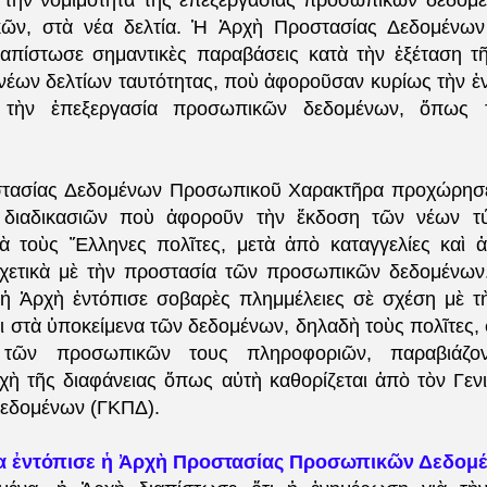
ὶ τὴν νομιμότητα τῆς ἐπεξεργασίας προσωπικῶν δεδομέν
ικῶν, στὰ νέα δελτία. Ἡ Ἀρχὴ Προστασίας Δεδομένω
απίστωσε σημαντικὲς παραβάσεις κατὰ τὴν ἐξέταση τῆ
νέων δελτίων ταυτότητας, ποὺ ἀφοροῦσαν κυρίως τὴν 
 τὴν ἐπεξεργασία προσωπικῶν δεδομένων, ὅπως τ
τασίας Δεδομένων Προσωπικοῦ Χαρακτῆρα προχώρησε 
 διαδικασιῶν ποὺ ἀφοροῦν τὴν ἔκδοση τῶν νέων τ
ιὰ τοὺς Ἕλληνες πολῖτες, μετὰ ἀπὸ καταγγελίες καὶ 
ετικὰ μὲ τὴν προστασία τῶν προσωπικῶν δεδομένων.
 ἡ Ἀρχὴ ἐντόπισε σοβαρὲς πλημμέλειες σὲ σχέση μὲ 
 στὰ ὑποκείμενα τῶν δεδομένων, δηλαδὴ τοὺς πολῖτες, 
α τῶν προσωπικῶν τους πληροφοριῶν, παραβιάζον
χὴ τῆς διαφάνειας ὅπως αὐτὴ καθορίζεται ἀπὸ τὸν Γεν
Δεδομένων (ΓΚΠΔ).
 ἐντόπισε ἡ Ἀρχὴ Προστασίας Προσωπικῶν Δεδομ