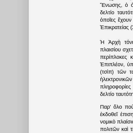
Ἕνωσης, ὁ ὁπ
δελτίο ταυτότ
ὁποῖες ἔχουν
Ἐπικρατείας (
Ἡ Ἀρχὴ τόνι
πλαισίου σχετ
περίπλοκες κ
Ἐπιπλέον, ὑπ
(τσὶπ) τῶν τ
ἠλεκτρονικῶν
πληροφορίες 
δελτίο ταυτότ
Παρ' ὅλο πο
ἐκδοθεῖ ἐπισ
νομικὸ πλαίσι
πολιτῶν καὶ τ