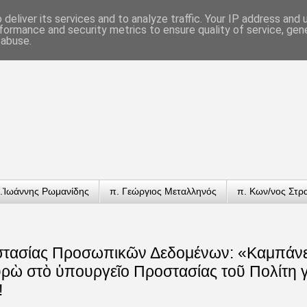
deliver its services and to analyze traffic. Your IP address and
formance and security metrics to ensure quality of service, ge
 abuse.
.Ἰωάννης Ρωμανίδης
π. Γεώργιος Μεταλληνός
π. Κων/νος Στρ
τασίας Προσωπικῶν Δεδομένων: «Καμπάν
ρὼ στὸ ὑπουργεῖο Προστασίας τοῦ Πολίτη γι
!