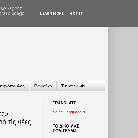
 user-agent
nerate usage
LEARN MORE
GOT IT
ατηγόπουλος
Ῥωμαίικο
Ἐπικοινωνία
TRANSLATΕ
ες»
Select Language
▼
ὰ τὶς νέες
ΤΟ ΔΙΚΟ ΜΑΣ
ΠΟΛΙΤΕΥΜΑ...