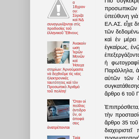
Πιὸ συγκεκρ
α
18χρον
προσωπικῶν 
ου:
ὑπεύθυνη γιὰ
Σύριζα
καὶ ΝΔ
ΕΛ.ΑΣ. εἶχε δ
συναγωνίζονται στὶς
προδοσίες τοῦ
τῶν δεδομένω
ἑλληνικοῦ Ἔθνους
καὶ ἐν μέρει
Ἀνακοίν
ἐγκαίρως, ἐν
ωση
Ἱερῶν
ἐπεξεργάζοντ
Μονῶν
καὶ
ἡ φωτογραφί
Ἡσυχα
στηρίων: Ἀρνούμαστε
Παράλληλα, ἀ
νὰ δεχθοῦμε τὶς νέες
αὐτῶν τῶν δ
ἠλεκτρονικὲς
ταυτότητες καὶ τὸν
συγκατάθεσης
Προσωπικὸ Ἀριθμὸ
τοῦ πολίτη!
ἄρθρο 6 τοῦ 
Ὅταν οἱ
πολῖτες
Ἐπιπρόσθετα, 
ἀντιδρο
τὴν προστασί
ῦν, οἱ
ἀποφά
ἄρθρο 35 τοῦ 
σεις
ἀνατρέπονται
διαχειριστε
πραγματοποιή
Τρία