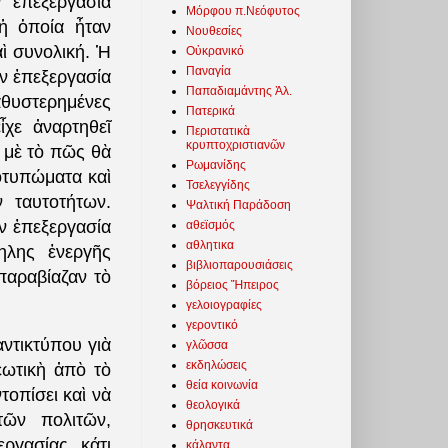
 ἐπεξεργασία
Μόρφου π.Νεόφυτος
ἡ ὁποία ἦταν
Νουθεσίες
ὶ συνολική. Ἡ
Οὐκρανικό
Παναγία
ὴν ἐπεξεργασία
Παπαδιαμάντης Ἀλ.
αθυστερημένες
Πατερικά
ἶχε ἀναρτηθεῖ
Περιστατικὰ
κρυπτοχριστιανῶν
 μὲ τὸ πῶς θὰ
Ρωμανίδης
οτυπώματα καὶ
Τσελεγγίδης
 ταυτοτήτων.
Ψαλτική Παράδοση
ν ἐπεξεργασία
αθεϊσμός
αθλητικα
ηλης ἐνεργῆς
βιβλιοπαρουσιάσεις
παραβίαζαν τὸ
βόρειος Ἤπειρος
γελοιογραφίες
γεροντικό
ἀντικτύπου γιὰ
γλῶσσα
εκδηλώσεις
εωτικὴ ἀπὸ τὸ
θεία κοινωνία
τοπίσει καὶ νὰ
θεολογικά
τῶν πολιτῶν,
θρησκευτικά
ργασίας, κάτι
κάλαντα