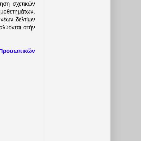
γηση σχετικῶν
ομοθετημάτων,
 νέων δελτίων
αλύονται στὴν
Προσωπικῶν