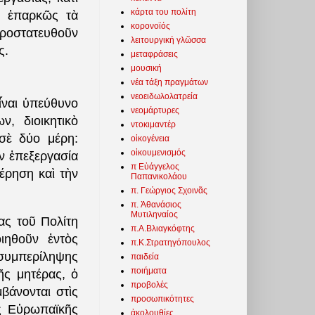
κάρτα του πολίτη
ε ἐπαρκῶς τὰ
κορονοϊός
 προστατευθοῦν
λειτουργική γλῶσσα
ας.
μεταφράσεις
μουσική
νέα τάξη πραγμάτων
νεοειδωλολατρεία
ἶναι ὑπεύθυνο
νεομάρτυρες
ν, διοικητικὸ
ντοκιμαντέρ
σὲ δύο μέρη:
οἰκογένεια
οἰκουμενισμός
ν ἐπεξεργασία
π Εὐάγγελος
έρηση καὶ τὴν
Παπανικολάου
π. Γεώργιος Σχοινᾶς
π. Ἀθανάσιος
Μυτιληναίος
ας τοῦ Πολίτη
π.Α.Βλιαγκόφτης
ιηθοῦν ἐντὸς
π.Κ.Στρατηγόπουλος
 συμπερίληψης
παιδεία
ποιήματα
ῆς μητέρας, ὁ
προβολές
βάνονται στὶς
προσωπικότητες
ς Εὐρωπαϊκῆς
ἀκολουθίες