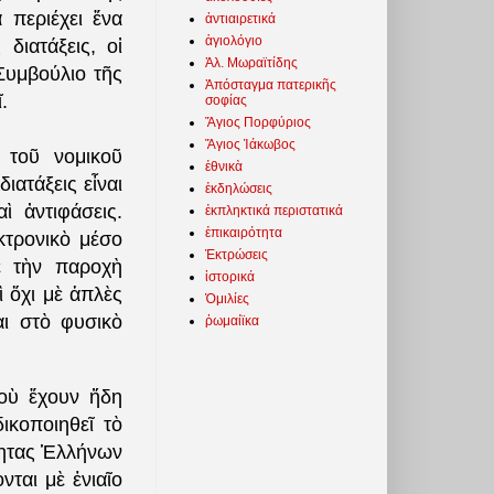
 περιέχει ἕνα
ἀντιαιρετικά
ἁγιολόγιο
 διατάξεις, οἱ
Ἀλ. Μωραϊτίδης
Συμβούλιο τῆς
Ἀπόσταγμα πατερικῆς
ῖ.
σοφίας
Ἅγιος Πορφύριος
Ἅγιος Ἰάκωβος
 τοῦ νομικοῦ
ἐθνικὰ
ιατάξεις εἶναι
ἐκδηλώσεις
ὶ ἀντιφάσεις.
ἐκπληκτικά περιστατικά
ἐπικαιρότητα
κτρονικὸ μέσο
Ἐκτρώσεις
μὲ τὴν παροχὴ
ἱστορικά
 ὄχι μὲ ἁπλὲς
Ὁμιλίες
αι στὸ φυσικὸ
ῥωμαίϊκα
οὺ ἔχουν ἤδη
ικοποιηθεῖ τὸ
ότητας Ἑλλήνων
νται μὲ ἑνιαῖο