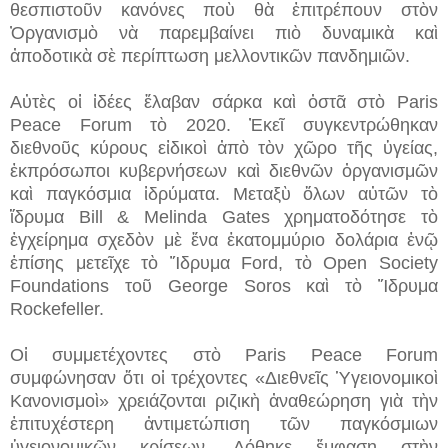
θεσπιστοῦν κανόνες ποὺ θὰ ἐπιτρέπουν στὸν
Ὀργανισμὸ νὰ παρεμβαίνει πιὸ δυναμικὰ καὶ
ἀποδοτικὰ σὲ περίπτωση μελλοντικῶν πανδημιῶν.
Αὐτὲς οἱ ἰδέες ἔλαβαν σάρκα καὶ ὀστᾶ στὸ Paris
Peace Forum τὸ 2020. Ἐκεῖ συγκεντρώθηκαν
διεθνοῦς κύρους εἰδικοὶ ἀπὸ τὸν χῶρο τῆς ὑγείας,
ἐκπρόσωποι κυβερνήσεων καὶ διεθνῶν ὀργανισμῶν
καὶ παγκόσμια ἱδρύματα. Μεταξὺ ὅλων αὐτῶν τὸ
ἵδρυμα Bill & Melinda Gates χρηματοδότησε τὸ
ἐγχείρημα σχεδὸν μὲ ἕνα ἑκατομμύριο δολάρια ἐνῷ
ἐπίσης μετεῖχε τὸ Ἵδρυμα Ford, τὸ Open Society
Foundations τοῦ George Soros καὶ τὸ Ἵδρυμα
Rockefeller.
Οἱ συμμετέχοντες στὸ Paris Peace Forum
συμφώνησαν ὅτι οἱ τρέχοντες «Διεθνεῖς Ὑγειονομικοὶ
Κανονισμοὶ» χρειάζονται ριζικὴ ἀναθεώρηση γιὰ τὴν
ἐπιτυχέστερη ἀντιμετώπιση τῶν παγκόσμιων
ὑγειονομικῶν κρίσεων. Δόθηκε ἔμφαση στὴν