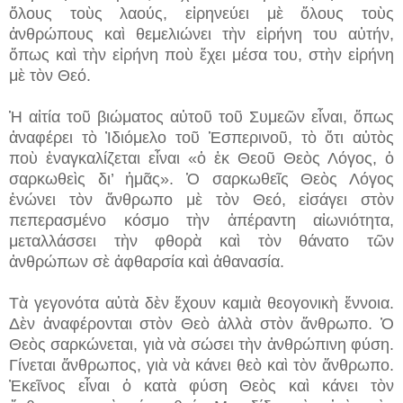
ὅλους τοὺς λαούς, εἰρηνεύει μὲ ὅλους τοὺς
ἀνθρώπους καὶ θεμελιώνει τὴν εἰρήνη του αὐτήν,
ὅπως καὶ τὴν εἰρήνη ποὺ ἔχει μέσα του, στὴν εἰρήνη
μὲ τὸν Θεό.
Ἡ αἰτία τοῦ βιώματος αὐτοῦ τοῦ Συμεῶν εἶναι, ὅπως
ἀναφέρει τὸ Ἰδιόμελο τοῦ Ἑσπερινοῦ, τὸ ὅτι αὐτὸς
ποὺ ἐναγκαλίζεται εἶναι «ὁ ἐκ Θεοῦ Θεὸς Λόγος, ὁ
σαρκωθεὶς δι’ ἡμᾶς». Ὁ σαρκωθεῖς Θεὸς Λόγος
ἑνώνει τὸν ἄνθρωπο μὲ τὸν Θεό, εἰσάγει στὸν
πεπερασμένο κόσμο τὴν ἀπέραντη αἰωνιότητα,
μεταλλάσσει τὴν φθορὰ καὶ τὸν θάνατο τῶν
ἀνθρώπων σὲ ἀφθαρσία καὶ ἀθανασία.
Τὰ γεγονότα αὐτὰ δὲν ἔχουν καμιὰ θεογονικὴ ἔννοια.
Δὲν ἀναφέρονται στὸν Θεὸ ἀλλὰ στὸν ἄνθρωπο. Ὁ
Θεὸς σαρκώνεται, γιὰ νὰ σώσει τὴν ἀνθρώπινη φύση.
Γίνεται ἄνθρωπος, γιὰ νὰ κάνει θεὸ καὶ τὸν ἄνθρωπο.
Ἐκεῖνος εἶναι ὁ κατὰ φύση Θεὸς καὶ κάνει τὸν