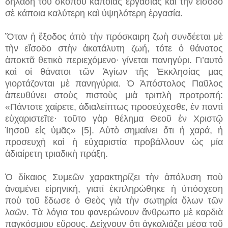
δηλαδὴ τοῦ σκοποῦ κάποιας ἐργασίας καὶ τὴν εἴσοδο
σὲ κάποια καλύτερη καὶ ὑψηλότερη ἐργασία.
Ὅταν ἡ ἔξοδος ἀπὸ τὴν πρόσκαιρη ζωὴ συνδέεται μὲ
τὴν εἴσοδο στὴν ἀκατάλυτη ζωή, τότε ὁ θάνατος
ἀποκτᾶ θετικὸ περιεχόμενο· γίνεται πανηγύρι. Γι’αυτό
καὶ οἱ θάνατοι τῶν Ἁγίων τῆς Ἐκκλησίας μας
γιορτάζονται μὲ πανηγύρια. Ὁ Ἀπόστολος Παῦλος
ἀπευθύνει στοὺς πιστοὺς μιὰ τριπλὴ προτροπή:
«Πάντοτε χαίρετε, ἀδιαλείπτως προσεύχεσθε, ἐν παντὶ
εὐχαριστεῖτε· τοῦτο γὰρ θέλημα Θεοῦ ἐν Χριστῷ
Ἰησοῦ εἰς ὑμᾶς» [5]. Αὐτὸ σημαίνει ὅτι ἡ χαρά, ἡ
προσευχὴ καὶ ἡ εὐχαριστία προβάλλουν ὡς μία
ἀδιαίρετη τριαδικὴ πράξη.
Ὁ δίκαιος Συμεῶν χαρακτηρίζει τὴν ἀπόλυση ποὺ
ἀναμένει εἰρηνική, γιατί ἐκπληρώθηκε ἡ ὑπόσχεση
ποὺ τοῦ ἔδωσε ὁ Θεὸς γιὰ τὴν σωτηρία ὅλων τῶν
λαῶν. Τὰ λόγια του φανερώνουν ἄνθρωπο μὲ καρδιὰ
παγκόσμιου εὕρους. Δείχνουν ὅτι ἀγκαλιάζει μέσα τοῦ