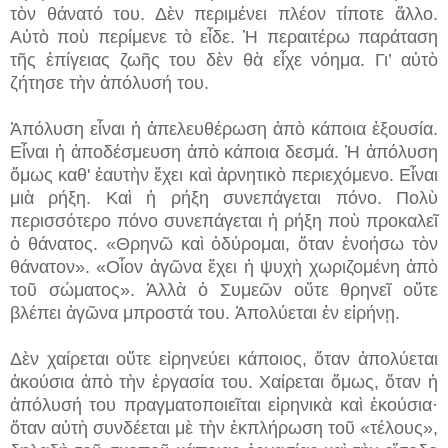
τὸν θάνατό του. Δὲν περιμένει πλέον τίποτε ἄλλο.
Αὐτὸ ποὺ περίμενε τὸ εἶδε. Ἡ περαιτέρω παράταση
τῆς ἐπίγειας ζωῆς του δὲν θὰ εἶχε νόημα. Γι’ αὐτὸ
ζήτησε τὴν ἀπόλυσή του.
Ἀπόλυση εἶναι ἡ ἀπελευθέρωση ἀπὸ κάποια ἐξουσία.
Εἶναι ἡ ἀποδέσμευση ἀπὸ κάποια δεσμά. Ἡ ἀπόλυση
ὅμως καθ' ἑαυτὴν ἔχει καὶ ἀρνητικὸ περιεχόμενο. Εἶναι
μιὰ ρήξη. Καὶ ἡ ρήξη συνεπάγεται πόνο. Πολὺ
περισσότερο πόνο συνεπάγεται ἡ ρήξη ποὺ προκαλεῖ
ὁ θάνατος. «Θρηνῶ καὶ ὀδύρομαι, ὅταν ἐνοήσω τὸν
θάνατον». «Οἷον ἀγῶνα ἔχει ἡ ψυχὴ χωριζομένη ἀπὸ
τοῦ σώματος». Ἀλλὰ ὁ Συμεῶν οὔτε θρηνεῖ οὔτε
βλέπει ἀγῶνα μπροστά του. Ἀπολύεται ἐν εἰρήνῃ.
Δὲν χαίρεται οὔτε εἰρηνεύει κάποιος, ὅταν ἀπολύεται
ἀκούσια ἀπὸ τὴν ἐργασία του. Χαίρεται ὅμως, ὅταν ἡ
ἀπόλυσή του πραγματοποιεῖται εἰρηνικὰ καὶ ἑκούσια·
ὅταν αὐτὴ συνδέεται μὲ τὴν ἐκπλήρωση τοῦ «τέλους»,