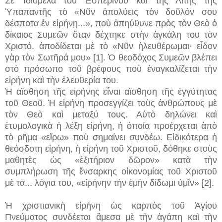
Σὲ Ἰδιόμελα τοῦ Ἑσπερινοῦ καὶ τῆς Λιτῆς τῆς
Ὑπαπαντῆς τὸ «Νῦν ἀπολύεις τὸν δοῦλόν σου
δέσποτα ἐν εἰρήνῃ...», ποὺ ἀπηύθυνε πρὸς τὸν Θεὸ ὁ
δίκαιος Συμεῶν ὅταν δέχτηκε στὴν ἀγκάλη του τὸν
Χριστό, ἀποδίδεται μὲ τὸ «Νῦν ἠλευθέρωμαι· εἶδον
γὰρ τὸν Σωτῆρά μου» [1]. Ὁ θεοδόχος Συμεῶν βλέπει
στὸ πρόσωπο τοῦ βρέφους ποὺ ἐναγκαλίζεται τὴν
εἰρήνη καὶ τὴν ἐλευθερία του.
Ἡ αἴσθηση τῆς εἰρήνης εἶναι αἴσθηση τῆς ἐγγύτητας
τοῦ Θεοῦ. Ἡ εἰρήνη προσεγγίζει τοὺς ἀνθρώπους μὲ
τὸν Θεὸ καὶ μεταξύ τους. Αὐτὸ δηλώνει καὶ
ἐτυμολογικὰ ἡ λέξη εἰρήνη, ἡ ὁποία προέρχεται ἀπὸ
τὸ ρῆμα «εἴρω» ποὺ σημαίνει συνδέω. Εἰδικότερα ἡ
θεόσδοτη εἰρήνη, ἡ εἰρήνη τοῦ Χριστοῦ, δόθηκε στοὺς
μαθητὲς ὡς «ἐξιτήριον δῶρον» κατὰ τὴν
συμπλήρωση τῆς ἔνσαρκης οἰκονομίας τοῦ Χριστοῦ
μὲ τὰ...
λόγια του, «εἰρήνην τὴν ἐμὴν δίδωμι ὑμῖν» [2].
Ἡ χριστιανικὴ εἰρήνη ὡς καρπὸς τοῦ Ἁγίου
Πνεύματος συνδέεται ἄμεσα μὲ τὴν ἀγάπη καὶ τὴν