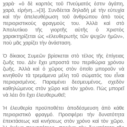
χαρὰ· «ὁ δὲ καρπὸς τοῦ Πνεύματός ἐστιν ἀγάπη,
χαρά, εἰρήνη...»[3]. Συνδέεται δηλαδὴ μὲ τὴν εὐτυχία
καὶ τὴν ἀπελευθέρωση τοῦ ἀνθρώπου ἀπὸ τοὺς
περιοριστικοὺς φραγμούς του. Ἀλλὰ καὶ στὸ
Ἀπολυτίκιο τῆς γιορτῆς αὐτῆς ὁ Χριστὸς
χαρακτηρίζεται ὡς «ἐλευθερωτὴς τῶν ψυχῶν ἡμῶν»,
ποὺ μᾶς χαρίζει τὴν ἀνάσταση.
Ὁ δίκαιος Συμεῶν βρίσκεται στὸ τέλος τῆς ἐπίγειας
ζωῆς του. Δὲν ἔχει μπροστά του περιθώρια χρόνου
ζωῆς. Ἀλλὰ καὶ ὁ χῶρος στὸν ὁποῖο μποροῦν νὰ
κινηθοῦν τὰ τρεμάμενα μέλη τοῦ σώματός του εἶναι
περιορισμένος. Παραμένει δεσμευμένος, σχεδὸν
καθηλώμενος στὸν χῶρο καὶ τὸν χρόνο. Πὼς μπορεῖ
νὰ λέει ὅτι ἔχει ἐλευθερωθεῖ;
Ἡ ἐλευθερία προϋποθέτει ἀποδέσμευση ἀπὸ κάθε
περιοριστικὸ φραγμό. Προσφέρει τὴν δυνατότητα
ἐπεκτάσεως καὶ κινήσεως στὸν χρόνο καὶ τὸν χῶρο.