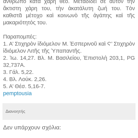
ἄνθρωπο κατὰ χάρη θεό. Μεταδίδει σὲ αὐτὸν τὴν
ἄκτιστη χάρη του, τὴν ἀκατάλυτη ζωή του. Τὸν
καθιστᾶ μέτοχο καὶ κοινωνὸ τῆς ἀγάπης καὶ τῆς
μακαριότητός του.
Παραπομπές:
1. Α’ Στιχηρὸν ἰδιόμελον Μ. Ἑσπερινοῦ καὶ Ϛ’ Στιχηρὸν
ἰδιόμελον Λιτῆς τῆς Ὑπαπαντῆς.
2. Ἰω. 14,27. Bλ. M. Βασιλείου, Ἐπιστολὴ 203,1, PG
32,737A.
3. Γάλ. 5,22.
4. Bλ. Λούκ. 2,26.
5. A’ Θέσ. 5,16-7.
pemptousia
Διανοητής
Δεν υπάρχουν σχόλια: