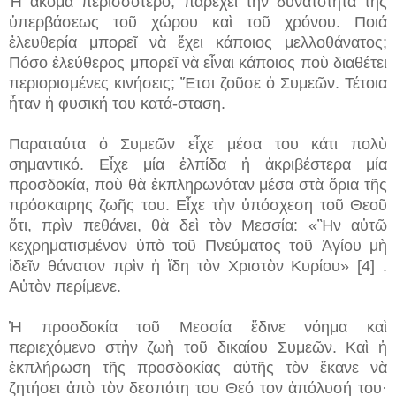
Ἡ ἀκόμα περισσότερο, παρέχει τὴν δυνατότητα τῆς
ὑπερβάσεως τοῦ χώρου καὶ τοῦ χρόνου. Ποιά
ἐλευθερία μπορεῖ νὰ ἔχει κάποιος μελλοθάνατος;
Πόσο ἐλεύθερος μπορεῖ νὰ εἶναι κάποιος ποὺ διαθέτει
περιορισμένες κινήσεις; Ἔτσι ζοῦσε ὁ Συμεῶν. Τέτοια
ἦταν ἡ φυσική του κατά-σταση.
Παραταύτα ὁ Συμεῶν εἶχε μέσα του κάτι πολὺ
σημαντικό. Εἶχε μία ἐλπίδα ἡ ἀκριβέστερα μία
προσδοκία, ποὺ θὰ ἐκπληρωνόταν μέσα στὰ ὅρια τῆς
πρόσκαιρης ζωῆς του. Εἶχε τὴν ὑπόσχεση τοῦ Θεοῦ
ὅτι, πρὶν πεθάνει, θὰ δεὶ τὸν Μεσσία: «Ἢν αὐτῶ
κεχρηματισμένον ὑπὸ τοῦ Πνεύματος τοῦ Ἁγίου μὴ
ἰδεῖν θάνατον πρὶν ἡ ἴδη τὸν Χριστὸν Κυρίου» [4] .
Αὐτὸν περίμενε.
Ἡ προσδοκία τοῦ Μεσσία ἔδινε νόημα καὶ
περιεχόμενο στὴν ζωὴ τοῦ δικαίου Συμεῶν. Καὶ ἡ
ἐκπλήρωση τῆς προσδοκίας αὐτῆς τὸν ἔκανε νὰ
ζητήσει ἀπὸ τὸν δεσπότη του Θεό τον ἀπόλυσή του·