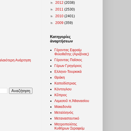
►
2012
(2038)
►
2011
(2530)
►
2010
(2401)
►
2009
(359)
Κατηγορίες
ἀναρτήσεων
Γέροντας Εφραίμ
Φιλοθεΐτης (Αριζόνας)
Γέροντας Παΐσιος
λαιότερη Ανάρτηση
Γέρων Γρηγόριος
Ελληνο-Τουρκικὰ
Θράκη
Καποδίστριας
Κόντογλου
Κῦπρος
Λεμεσοῦ π.Ἀθανασίου
Μακεδονία
Μεταλληνός
Μεταναστευτικό
Μητροπολίτης
Κυθήρων Σεραφείμ