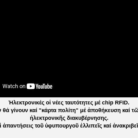
Ἠλεκτρονικές οἱ νέες ταυτότητες μέ chip RFID.
 θά γίνουν καί "κάρτα πολίτη" μέ ἀποθήκευση καί 
ἠλεκτρονικῆς διακυβέρνησης.
ἱ ἀπαντήσεις τοῦ ὑφυπουργοῦ ἐλλιπεῖς καί ἀνακριβεῖ