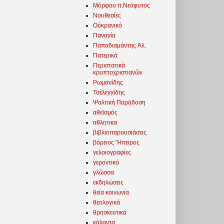
Μόρφου π.Νεόφυτος
Νουθεσίες
Οὐκρανικό
Παναγία
Παπαδιαμάντης Ἀλ.
Πατερικά
Περιστατικὰ
κρυπτοχριστιανῶν
Ρωμανίδης
Τσελεγγίδης
Ψαλτική Παράδοση
αθεϊσμός
αθλητικα
βιβλιοπαρουσιάσεις
βόρειος Ἤπειρος
γελοιογραφίες
γεροντικό
γλῶσσα
εκδηλώσεις
θεία κοινωνία
θεολογικά
θρησκευτικά
κάλαντα