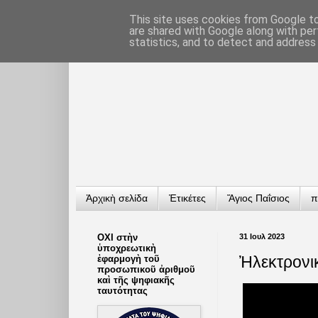
This site uses cookies from Google to 
are shared with Google along with per
statistics, and to detect and address
Ἀρχικὴ σελίδα
Ἐτικέτες
Ἅγιος Παΐσιος
π
ΟΧΙ στὴν
31 Ιουλ 2023
ὑποχρεωτικὴ
Ἠλεκτρονικ
ἐφαρμογὴ τοῦ
προσωπικοῦ ἀριθμοῦ
καὶ τῆς ψηφιακῆς
ταυτότητας