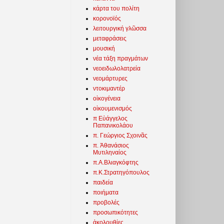
κάρτα του πολίτη
κορονοϊός
λειτουργική γλῶσσα
μεταφράσεις
μουσική
νέα τάξη πραγμάτων
νεοειδωλολατρεία
νεομάρτυρες
ντοκιμαντέρ
οἰκογένεια
οἰκουμενισμός
π Εὐάγγελος
Παπανικολάου
π. Γεώργιος Σχοινᾶς
π. Ἀθανάσιος
Μυτιληναίος
π.Α.Βλιαγκόφτης
π.Κ.Στρατηγόπουλος
παιδεία
ποιήματα
προβολές
προσωπικότητες
ἀκολουθίες