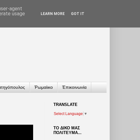
 user-agent
nerate usage
LEARN MORE
GOT IT
ατηγόπουλος
Ῥωμαίικο
Ἐπικοινωνία
TRANSLATΕ
Select Language
▼
ΤΟ ΔΙΚΟ ΜΑΣ
ΠΟΛΙΤΕΥΜΑ...