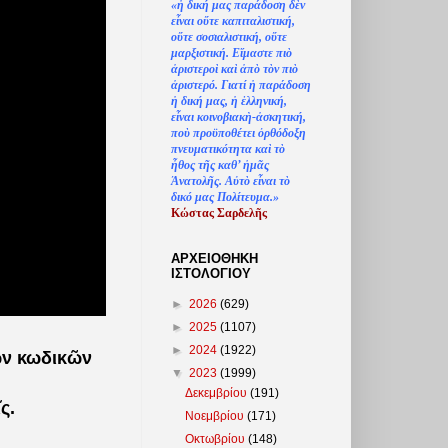
«
ἡ
δική μας παράδοση δ
ὲ
ν
ε
ἶ
ναι ο
ὔ
τε καπιταλιστική,
ο
ὔ
τε σοσιαλιστική, ο
ὔ
τε
μαρξιστική. Ε
ἴ
μαστε πι
ὸ
ἀ
ριστερο
ὶ
κα
ὶ
ἀ
π
ὸ
τ
ὸ
ν πι
ὸ
ἀ
ριστερό. Γιατί
ἡ
παράδοση
ἡ
δική μας,
ἡ
ἑ
λληνική,
ε
ἶ
ναι κοινοβιακ
ὴ
-
ἀ
σκητική,
πο
ὺ
προϋποθέτει
ὀ
ρθόδοξη
πνευματικότητα κα
ὶ
τ
ὸ
ἦ
θος τ
ῆ
ς καθ’
ἠ
μ
ᾶ
ς
Ἀ
νατολ
ῆ
ς. Α
ὐ
τ
ὸ
ε
ἶ
ναι τ
ὸ
δικό μας Πολίτευμα.»
Κώστας Σαρδελ
ῆ
ς
ΑΡΧΕΙΟΘΗΚΗ
ΙΣΤΟΛΟΓΙΟΥ
►
2026
(629)
►
2025
(1107)
►
2024
(1922)
τῶν κωδικῶν
▼
2023
(1999)
Δεκεμβρίου
(191)
ς.
Νοεμβρίου
(171)
Οκτωβρίου
(148)