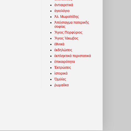
ἀντιαιρετικά
ἁγιολόγιο
Ἀλ. Μωραϊτίδης
Ἀπόσταγμα πατερικῆς
σοφίας
Ἅγιος Πορφύριος
Ἅγιος Ἰάκωβος
ἐθνικὰ
ἐκδηλώσεις
ἐκπληκτικά περιστατικά
ἐπικαιρότητα
Ἐκτρώσεις
ἱστορικά
Ὁμιλίες
ῥωμαίϊκα