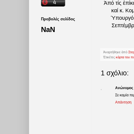
Ἀπό τίς ἐπί
καί κ. Κ
Ὑπουργό 
Προβολές σελίδος
Σεπτέμβρ
NaN
Ἀναρτήθηκε ἀπὸ
Στο
Ἐτικέτες
κάρτα του π
1 σχόλιο:
Ανώνυμος
Σε καμία π
Απάντηση