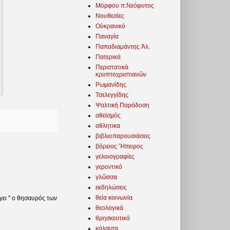
Μόρφου π.Νεόφυτος
Νουθεσίες
Οὐκρανικό
Παναγία
Παπαδιαμάντης Ἀλ.
Πατερικά
Περιστατικὰ
κρυπτοχριστιανῶν
Ρωμανίδης
Τσελεγγίδης
Ψαλτική Παράδοση
αθεϊσμός
αθλητικα
βιβλιοπαρουσιάσεις
βόρειος Ἤπειρος
γελοιογραφίες
γεροντικό
γλῶσσα
εκδηλώσεις
θεία κοινωνία
γει '' ο θησαυρός των
θεολογικά
θρησκευτικά
κάλαντα