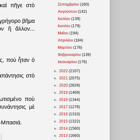
Σεπτεμβρίου
(160)
καὶ πῆγε στὸ
Αυγούστου
(142)
Ιουλίου
(139)
 γρήγορο βῆμα
Ιουνίου
(179)
ὸν ἢ ἄλλον...
Μαΐου
(194)
Απριλίου
(184)
Μαρτίου
(176)
Φεβρουαρίου
(139)
ς, ποὺ ἦταν ὁ
Ιανουαρίου
(176)
►
2022
(2107)
ἀπάντησις στὸ
►
2021
(2075)
►
2020
(2829)
►
2019
(1469)
ωτισμένο ποὺ
►
2018
(1344)
συνάντησις μὲ
►
2017
(1278)
►
2016
(1310)
►
2015
(1322)
ὴ-Μπασιά.
►
2014
(1560)
►
2013
(1660)