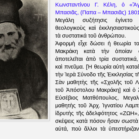
Κωνσταντίνου Γ. Κέλη, ὁ «Ἅ
Μπασιᾶς, (Παπα – Μπασιᾶς) 180
Μεγάλη συζήτησις ἐγίνετο
θεολογικοὺς καὶ ἐκκλησιαστικοὺ
τὰ συστατικά τοῦ ἀνθρώπου.
Ἀφορμὴ εἶχε δώσει ἡ θεωρία τ
Μακράκη κατὰ τὴν ὁποίαν 
ἀποτελεῖται ἀπὸ τρία συστατικά
καὶ πνεῦμα. [Ἡ θεωρία αὐτὴ κατα
τὴν Ἱερὰ Σύνοδο τῆς Ἐκκλησίας τ
Σὰν μαθητὴς τῆς «Σχολῆς τοῦ Λ
τοῦ Ἀπόστολου Μακράκη] καὶ ὁ 
Εὐσέβιος Ματθόπουλος, Μεγαλ
μαθητὴς τοῦ Ἀρχ. Ἰγνατίου Λαμ
ἱδρυτὴς τῆς ἀδελφότητος «ΖΩΗ», 
σκέψεις κατὰ πόσον ἤσαν σωστὰ
αὐτά, ποὺ ἄλλοι τὰ ὑπεστήριζαν