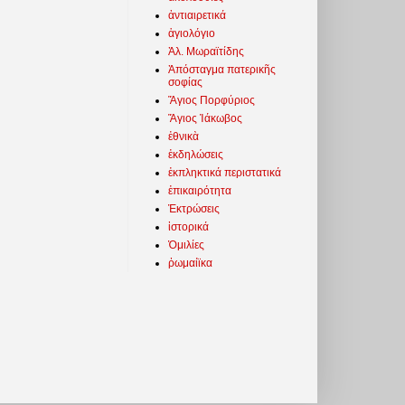
ἀντιαιρετικά
ἁγιολόγιο
Ἀλ. Μωραϊτίδης
Ἀπόσταγμα πατερικῆς
σοφίας
Ἅγιος Πορφύριος
Ἅγιος Ἰάκωβος
ἐθνικὰ
ἐκδηλώσεις
ἐκπληκτικά περιστατικά
ἐπικαιρότητα
Ἐκτρώσεις
ἱστορικά
Ὁμιλίες
ῥωμαίϊκα