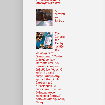
ἱστολόγια Νίκη-σαν!
Αἱ
εὐεργετι
καί
θλίψεις
Τὴν
ἀλήθεια
τῆς
Ἐκκλησ
ίας δὲν
τὴν
καθορίζουν τὰ
‘’ἐπιτροπάτα’’. Τὸ ὅτι
ἐμβολιάσθηκαν
Μητροπολίτες, δὲν
ἀποτελεῖ κριτήριον
ὀρθοδόξου ἤθους. Ὁ
λαὸς τὸ θεωρεῖ
συσχηματισμὸ στὴν
κρατικὴ ἐξουσία. Ἡ
ἀποδοχὴ τοῦ
ἐμβολιασμοῦ μὲ
‘’προϊόντα’’ ἀπὸ μιὰ
ἀνθρωποκτόνο
διαδικασία ἀποτελεῖ
ἔκπτωση ἀπὸ τὴν ὀρθὴ
Πίστη