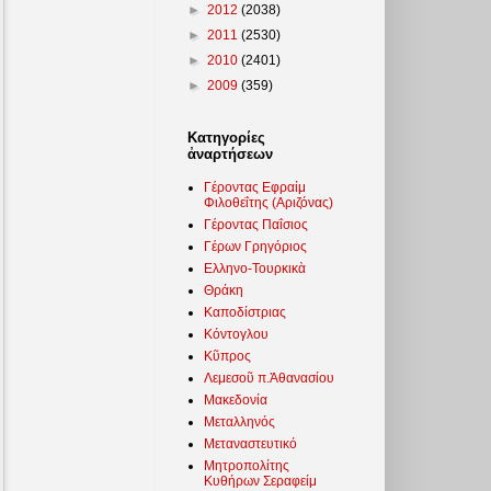
►
2012
(2038)
►
2011
(2530)
►
2010
(2401)
►
2009
(359)
Κατηγορίες
ἀναρτήσεων
Γέροντας Εφραίμ
Φιλοθεΐτης (Αριζόνας)
Γέροντας Παΐσιος
Γέρων Γρηγόριος
Ελληνο-Τουρκικὰ
Θράκη
Καποδίστριας
Κόντογλου
Κῦπρος
Λεμεσοῦ π.Ἀθανασίου
Μακεδονία
Μεταλληνός
Μεταναστευτικό
Μητροπολίτης
Κυθήρων Σεραφείμ