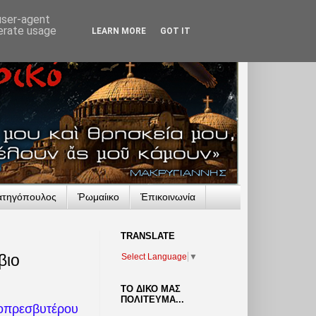
 user-agent
nerate usage
LEARN MORE
GOT IT
ατηγόπουλος
Ῥωμαίικο
Ἐπικοινωνία
TRANSLATΕ
βιο
Select Language
▼
ΤΟ ΔΙΚΟ ΜΑΣ
ΠΟΛΙΤΕΥΜΑ...
ρεσβυτέρου