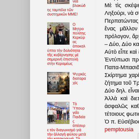
νέα
Μὲ τὶς σκέψ
βλακώδ
ης ταμπέλα τῶν
Ληξούρι, νὰ σ
συστημικῶν ΜΜΕ!
Περπατώντας 
O
ἕνας μᾶλλον 
Μητρο
πολίτης
πρόλογον, ἄρχ
Κερκύρ
ας
– Δύο, Δύο καὶ
ἀποκαλ
ύπτει τὴν δολιότητα
Αὐτὸ εἶπε καὶ
τῆς κυβέρνησης μὲ
Ἐντύπωσι προ
σημερινὴ ἐπιστολὴ
στὴν Κεραμέως
Παπα-Μπασιᾶ
Ψυχικὲς
Σκίρτημα χαρ
διαταρα
ζήτημα τοῦ Τ
χὲς
Δύο δηλ. εἶνα
Ἀλλὰ καὶ δι
Τὸ
ἀσφαλῶς καθο
Ὑπουρ
γεῖο
τέτοιους φωτι
Παιδεία
Ὁ π. Εὐσέβιος
ς
ἀπέσυρ
pemptousia
ε τὸν διαγωνισμὸ γιὰ
τὴν ἀλλαγὴ φύλου μετὰ
τὴν κατακραυγή. Τὰ