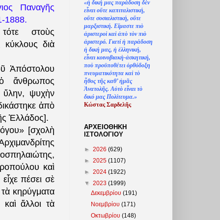
«
ἡ
δική μας παράδοση δ
ὲ
ν
γιος Παναγῆς
ε
ἶ
ναι ο
ὔ
τε καπιταλιστική,
ο
ὔ
τε σοσιαλιστική, ο
ὔ
τε
1-1888.
μαρξιστική. Ε
ἴ
μαστε πι
ὸ
 τότε στοὺς
ἀ
ριστερο
ὶ
κα
ὶ
ἀ
π
ὸ
τ
ὸ
ν πι
ὸ
ἀ
ριστερό. Γιατί
ἡ
παράδοση
ς κύκλους διὰ
ἡ
δική μας,
ἡ
ἑ
λληνική,
ε
ἶ
ναι κοινοβιακ
ὴ
-
ἀ
σκητική,
πο
ὺ
προϋποθέτει
ὀ
ρθόδοξη
οῦ Ἀπόστολου
πνευματικότητα κα
ὶ
τ
ὸ
ὁ ἄνθρωπος
ἦ
θος τ
ῆ
ς καθ’
ἠ
μ
ᾶ
ς
Ἀ
νατολ
ῆ
ς. Α
ὐ
τ
ὸ
ε
ἶ
ναι τ
ὸ
, ὕλην, ψυχὴν
δικό μας Πολίτευμα.»
δικάστηκε ἀπὸ
Κώστας Σαρδελ
ῆ
ς
ῆς Ἑλλάδος].
ΑΡΧΕΙΟΘΗΚΗ
όγου» [σχολὴ
ΙΣΤΟΛΟΓΙΟΥ
Ἀρχιμανδρίτης
►
2026
(629)
οσπηλαιώτης,
►
2025
(1107)
προπούλου καὶ
►
2024
(1922)
εἶχε πέσει σὲ
▼
2023
(1999)
 τὰ κηρύγματα
Δεκεμβρίου
(191)
 καὶ ἄλλοι τὰ
Νοεμβρίου
(171)
Οκτωβρίου
(148)