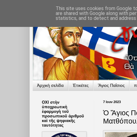
This site uses cookies from Google to 
are shared with Google along with per
statistics, and to detect and address
Ἀρχικὴ σελίδα
Ἐτικέτες
Ἅγιος Παΐσιος
π
ΟΧΙ στὴν
7 Ιουν 2023
ὑποχρεωτικὴ
Ὁ Ἅγιος Π
ἐφαρμογὴ τοῦ
προσωπικοῦ ἀριθμοῦ
Ματθόπουλ
καὶ τῆς ψηφιακῆς
ταυτότητας