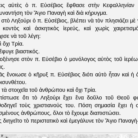
εις αὐτὲς ὁ π. Εὐσέβιος ἔφθασε στὴν Κεφαλληνίαν 
υναντήση τὸν Ἅγιο Παναγὴ καὶ διὰ κήρυγμα.
στὸ Ληξούρι ὁ π. Εὐσέβιος, βλέπει νὰ τὸν πλησιάζει μὲ
κοντὸς καὶ ἀσκητικὸς ἱερεύς, καὶ χωρὶς χαιρετισμ
ισε νὰ τοῦ λέγη:
 ὄχι Τρία.
 ἔφυγε βιαστικός.
ξένησε στὸν π. Εὐσέβιο ὁ μονόλογος αὐτὸς τοῦ ἱερέω
ς.
ᾶς ἔνοιωσε ὁ κῆρυξ π. Εὐσέβιος διότι αὐτὸ ἦταν καὶ ἡ 
ρισυνθέτου.
ι τὰ στοιχεῖα τοῦ ἀνθρώπου καὶ ὄχι Τρία.
επίστωσε ὅτι τὸ Ληξούρι ἔχει ἕνα δοῦλο τοῦ Θεοῦ φ
δηγεῖ τοὺς χριστιανούς του. Πόση σημασία ἔχει ἡ 
σμένους ἀνθρώπους, ὅλοι τὸ ἔχουμε διαπιστώσει.
 διηγεῖτο τὸ περιστατικὸ καὶ ἐμεγάλυνε τὸν Ἅγιο Παναγ