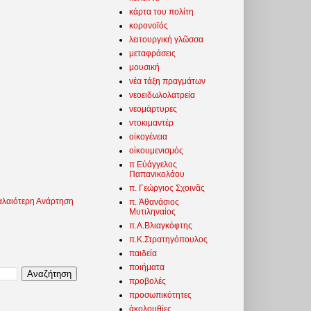
κάρτα του πολίτη
κορονοϊός
λειτουργική γλῶσσα
μεταφράσεις
μουσική
νέα τάξη πραγμάτων
νεοειδωλολατρεία
νεομάρτυρες
ντοκιμαντέρ
οἰκογένεια
οἰκουμενισμός
π Εὐάγγελος
Παπανικολάου
π. Γεώργιος Σχοινᾶς
λαιότερη Ανάρτηση
π. Ἀθανάσιος
Μυτιληναίος
π.Α.Βλιαγκόφτης
π.Κ.Στρατηγόπουλος
παιδεία
ποιήματα
προβολές
προσωπικότητες
ἀκολουθίες