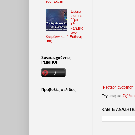
τοῦ πολίτη!
Ἐκδήλ
ωση μὲ
θέμα:
Τὰ
«Σημεῖα
τῶν
Καιρῶν» καὶ ἡ Εὐθύνη
μας
Συνευωχοῦντες
ΡΩΜΗΟΙ
Νεότερη ανάρτηση
Προβολές σελίδος
Εγγραφή σε:
Σχόλια
ΚΑΝΤΕ ΑΝΑΖΗΤΗΣ