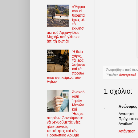
«Ἄφρισ
αν» οἱ
θεομπα
ῖχτες μὲ
τὸ
ἐκκλησ
άκι τοῦ Ἀρχαγγέλου
Μιχαὴλ ποὺ γλίτωσε
ἀπ’ τὴ φωτιά!
Ἡ θεία
χάρις,
τὰ ἱερὰ
λείψανα
καὶ τὰ
Ἀναρτήθηκε ἀπὸ
Δια
προσω
Ἐτικέτες
ἀντιαιρετικά
πικὰ ἀντικείμενα τῶν
Ἁγίων
1 σχόλιο:
Ἀνακοίν
ωση
Ἱερῶν
Μονῶν
Ανώνυμος
καὶ
Ἡσυχα
Αγαπητοί
στηρίων: Ἀρνούμαστε
Πράγματι σε
νὰ δεχθοῦμε τὶς νέες
Αγαθων''.
ἠλεκτρονικὲς
ταυτότητες καὶ τὸν
Απάντηση
Προσωπικὸ Ἀριθμὸ