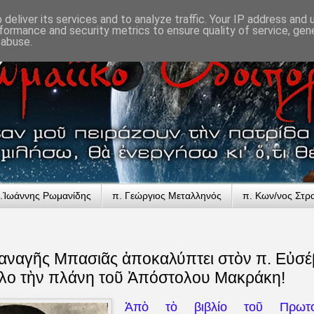
deliver its services and to analyze traffic. Your IP address and
formance and security metrics to ensure quality of service, ge
 abuse.
.Ἰωάννης Ρωμανίδης
π. Γεώργιος Μεταλληνός
π. Κων/νος Στρ
αναγῆς Μπασιᾶς ἀποκαλύπτει στὸν π. Εὐσέ
ο τὴν πλάνη τοῦ Ἀπόστολου Μακράκη!
Ἀπὸ τὸ βιβλίο τοῦ Πρωτοπ