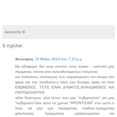
Διανοητής Β
5 σχόλια:
Ανώνυμος
23 Μαΐου 2019 στις 7:22 μ.μ.
Να αδιαφορει δεν ειναι συνετο, ουτε λογικο ...ωστοσο μην
περιμενεις τιποτα απο κατευθυνομενους πατρονες
και πολιτικους απατεωνες που παρασερνουν τον κοσμο στο
ψεμα και την προδοσια,ο λαος εχει δυναμη αρκει να ειναι
ΕΝΩΜΕΝΟΣ, ΤΟΤΕ ΕΙΝΑΙ ΔΥΝΑΤΟΣ,ΜΥΑΛΩΜΕΝΟΣ ΚΑΙ
ΠΑΤΡΙΔΟΛΑΤΡΗΣ
αλλα δυστυχως ολοι αυτοι που μας "κυβερνησαν" και μας
"κυβερνουν"ολα αυτα τα χρονια "ΦΡΟΝΤΙΣΑΝ" ετσι ωστε ο
λαος να μην εχει πραγματικη παιδεια,πραγματικη
φιλοπατρια, πραγματικη υγεια(σωματικη και