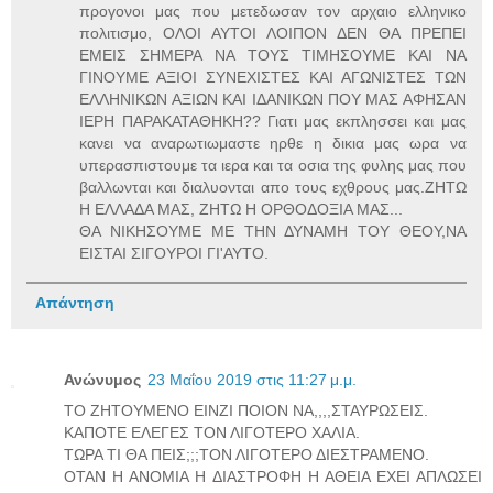
προγονοι μας που μετεδωσαν τον αρχαιο ελληνικο
πολιτισμο, ΟΛΟΙ ΑΥΤΟΙ ΛΟΙΠΟΝ ΔΕΝ ΘΑ ΠΡΕΠΕΙ
ΕΜΕΙΣ ΣΗΜΕΡΑ ΝΑ ΤΟΥΣ ΤΙΜΗΣΟΥΜΕ ΚΑΙ ΝΑ
ΓΙΝΟΥΜΕ ΑΞΙΟΙ ΣΥΝΕΧΙΣΤΕΣ ΚΑΙ ΑΓΩΝΙΣΤΕΣ ΤΩΝ
ΕΛΛΗΝΙΚΩΝ ΑΞΙΩΝ ΚΑΙ ΙΔΑΝΙΚΩΝ ΠΟΥ ΜΑΣ ΑΦΗΣΑΝ
ΙΕΡΗ ΠΑΡΑΚΑΤΑΘΗΚΗ?? Γιατι μας εκπλησσει και μας
κανει να αναρωτιωμαστε ηρθε η δικια μας ωρα να
υπερασπιστουμε τα ιερα και τα οσια της φυλης μας που
βαλλωνται και διαλυονται απο τους εχθρους μας.ΖΗΤΩ
Η ΕΛΛΑΔΑ ΜΑΣ, ΖΗΤΩ Η ΟΡΘΟΔΟΞΙΑ ΜΑΣ...
ΘΑ ΝΙΚΗΣΟΥΜΕ ΜΕ ΤΗΝ ΔΥΝΑΜΗ ΤΟΥ ΘΕΟΥ,ΝΑ
ΕΙΣΤΑΙ ΣΙΓΟΥΡΟΙ ΓΙ'ΑΥΤΟ.
Απάντηση
Ανώνυμος
23 Μαΐου 2019 στις 11:27 μ.μ.
ΤΟ ΖΗΤΟΥΜΕΝΟ ΕΙΝΖΙ ΠΟΙΟΝ ΝΑ,,,,ΣΤΑΥΡΩΣΕΙΣ.
ΚΑΠΟΤΕ ΕΛΕΓΕΣ ΤΟΝ ΛΙΓΟΤΕΡΟ ΧΑΛΙΑ.
ΤΩΡΑ ΤΙ ΘΑ ΠΕΙΣ;;;ΤΟΝ ΛΙΓΟΤΕΡΟ ΔΙΕΣΤΡΑΜΕΝΟ.
ΟΤΑΝ Η ΑΝΟΜΙΑ Η ΔΙΑΣΤΡΟΦΗ Η ΑΘΕΙΑ ΕΧΕΙ ΑΠΛΩΣΕΙ