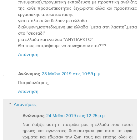
πνευματικη),πραγματικη εκπαιδευση με προοπτικη ανελιξης
της καθε προσωπικοτητας ξεχωριστα αλλα και προοπτικες
εργασιακης αποκαταστασης
γιατι πολυ απλα θελουν μια ελλαδα
διαλυμενη,ισοπεδωμενη,μια ελλαδα "μεσα στη λασπη",μεσα
στο "σκοταδι"
μια ελλαδα και ενα λαο "ΑΝΥΠΑΡΚΤΟ"
Θα τους επιτρεψουμε να συνεχισουν ετσι???
Απάντηση
Ανώνυμος
23 Μαΐου 2019 στις 10:59 μ.μ.
Πατριδολάτρης;
Απάντηση
Απαντήσεις
Ανώνυμος
24 Μαΐου 2019 στις 12:25 μ.μ.
Ναι τ'αξιζει αυτη η πατριδα μας η ελλαδα που τοσοι
ηρωες και αγωνιστες θυσιαστηκαν για αυτα τα αγια
χωματα και εδωσαν την ζωη τους και επισης ολοι οι