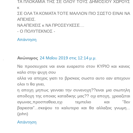
ΤΑ ΠΛΟΚΑΜΙΑ ΤΗΣ ΣΕ ΟΛΟΥ ΤΟΥΣ ΔΗΜΟΣΙΟΥ ΧΩΡΟΥΣ
κ
ΣΕ ΟΛΑ ΤΑ ΚΟΜΑΤΑ ΤΟΤΕ ΜΑΛΛΟΝ ΠΙΟ ΣΩΣΤΟ ΕΙΝΑΙ ΝΑ
ΑΠΕΧΕΙΣ.
ΝΑ ΑΠΕΧΕΙΣ κ ΝΑ ΠΡΟΣΕΥΧΕΣΕ....
- Ο ΠΟΛΥΤΕΚΝΟΣ -
Απάντηση
Ανώνυμος
24 Μαΐου 2019 στις 12:14 μ.μ.
Να προσευχεσε ναι ειναι ευαρεστο στον ΚΥΡΙΟ και κανεις
καλο στην ψυχη σου
αλλα να απεχεις γιατι το βρισκεις σωστο αυτο εαν απεχουν
ολοι τι θα γινει,
η αποχη μηπως γενναει την συνενοχη??ειναι μια σιωπηλη
αποδοχη της οποιας καταδικης μας?? οχι αποχη, χρειαζεται
αγωνας,προσπαθεια,οχι τεμπελιο και "δεν
βαριεσαι"...σκεψου το καλυτερα και θα αλλαξεις γνωμη...
(john)
Απάντηση