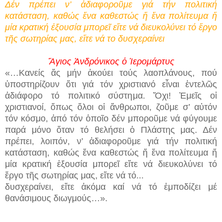
Δέν πρέπει ν’ ἀδιαφοροῦμε γιά τήν πολιτική
κατάσταση, καθώς ἕνα καθεστώς ἤ ἕνα πολίτευμα ἤ
μία κρατική ἐξουσία μπορεῖ εἴτε νά διευκολύνει τό ἔργο
τῆς σωτηρίας μας, εἴτε νά το δυσχεραίνει
Ἅγιος Ἀνδρόνικος ὁ Ἱερομάρτυς
«…Κανείς ἄς μήν ἀκούει τούς λαοπλάνους, πού
ὑποστηρίζουν ὅτι γιά τόν χριστιανό εἶναι ἐντελῶς
ἀδιάφορο τό πολιτικό σύστημα. Ὄχι! Ἐμεῖς οἱ
χριστιανοί, ὅπως ὅλοι οἱ ἄνθρωποι, ζοῦμε σ’ αὐτόν
τόν κόσμο, ἀπό τόν ὁποῖο δέν μποροῦμε νά φύγουμε
παρά μόνο ὅταν τό θελήσει ὁ Πλάστης μας. Δέν
πρέπει, λοιπόν, ν’ ἀδιαφοροῦμε γιά τήν πολιτική
κατάσταση, καθώς ἕνα καθεστώς ἤ ἕνα πολίτευμα ἤ
μία κρατική ἐξουσία μπορεῖ εἴτε νά διευκολύνει τό
ἔργο τῆς σωτηρίας μας, εἴτε νά τό...
δυσχεραίνει, εἴτε ἀκόμα καί νά τό ἐμποδίζει μέ
θανάσιμους διωγμούς…».