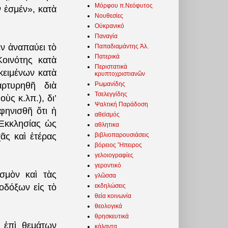
Μόρφου π.Νεόφυτος
ν ἐσμέν», κατὰ
Νουθεσίες
Οὐκρανικό
Παναγία
ὲν ἀναπαύει τὸ
Παπαδιαμάντης Ἀλ.
Πατερικά
οινότης κατὰ
Περιστατικὰ
κειμένων κατὰ
κρυπτοχριστιανῶν
Ρωμανίδης
ρτυρηθῆ διὰ
Τσελεγγίδης
ὺς κ.λπ.), δι’
Ψαλτική Παράδοση
φηνισθῆ ὅτι ἡ
αθεϊσμός
Ἐκκλησίας ὡς
αθλητικα
βιβλιοπαρουσιάσεις
ᾶς καὶ ἑτέρας
βόρειος Ἤπειρος
γελοιογραφίες
γεροντικό
σμὸν καὶ τὰς
γλῶσσα
εκδηλώσεις
οδόξων εἰς τὸ
θεία κοινωνία
θεολογικά
θρησκευτικά
ν ἐπὶ θεμάτων
κάλαντα