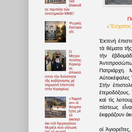
νέα
βλακώδ
ης ταμπέλα τῶν
συστημικῶν ΜΜΕ!
Π
Ψυχικὲς
«Ἔσχατος κ
διαταρα
χὲς
Ἐκτενή ἐπιστο
τὰ θέματα τῆ
O
τὴν ἑβδομά
Μητρο
πολίτης
Ἀντιπροσώπ
Κερκύρ
ας
Πατριάρχη. 
ἀποκαλ
ύπτει τὴν δολιότητα
Αὐτοκέφαλες 
τῆς κυβέρνησης μὲ
Στὴν ἐπιστολ
σημερινὴ ἐπιστολὴ
στὴν Κεραμέως
ἑτεροδόξους.
«Ἄφρισ
καὶ τὶς λειτο
αν» οἱ
πίστεως εἶν
θεομπα
ῖχτες μὲ
ἐκφράζουν ἀκ
τὸ
ἐκκλησ
άκι τοῦ Ἀρχαγγέλου
Μιχαὴλ ποὺ γλίτωσε
οἱ Ἁγιορεῖτες
ἀπ’ τὴ φωτιά!