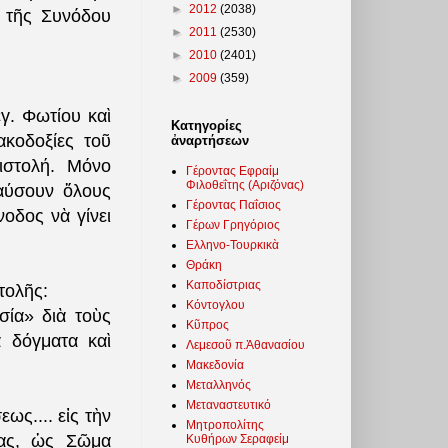
►
2012
(2038)
 τῆς Συνόδου
►
2011
(2530)
►
2010
(2401)
►
2009
(359)
γ. Φωτίου καὶ
Κατηγορίες
κοδοξίες τοῦ
ἀναρτήσεων
ιστολή. Μόνο
Γέροντας Εφραίμ
Φιλοθεΐτης (Αριζόνας)
αύσουν ὅλους
Γέροντας Παΐσιος
οδος νὰ γίνει
Γέρων Γρηγόριος
Ελληνο-Τουρκικὰ
Θράκη
Καποδίστριας
τολῆς:
Κόντογλου
σία» διὰ τοὺς
Κῦπρος
ὰ δόγματα καὶ
Λεμεσοῦ π.Ἀθανασίου
Μακεδονία
Μεταλληνός
Μεταναστευτικό
ως.... εἰς τὴν
Μητροπολίτης
ίας, ὡς Σῶμα
Κυθήρων Σεραφείμ