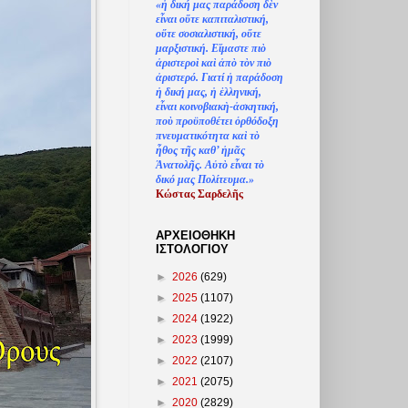
«
ἡ
δική μας παράδοση δ
ὲ
ν
ε
ἶ
ναι ο
ὔ
τε καπιταλιστική,
ο
ὔ
τε σοσιαλιστική, ο
ὔ
τε
μαρξιστική. Ε
ἴ
μαστε πι
ὸ
ἀ
ριστερο
ὶ
κα
ὶ
ἀ
π
ὸ
τ
ὸ
ν πι
ὸ
ἀ
ριστερό. Γιατί
ἡ
παράδοση
ἡ
δική μας,
ἡ
ἑ
λληνική,
ε
ἶ
ναι κοινοβιακ
ὴ
-
ἀ
σκητική,
πο
ὺ
προϋποθέτει
ὀ
ρθόδοξη
πνευματικότητα κα
ὶ
τ
ὸ
ἦ
θος τ
ῆ
ς καθ’
ἠ
μ
ᾶ
ς
Ἀ
νατολ
ῆ
ς. Α
ὐ
τ
ὸ
ε
ἶ
ναι τ
ὸ
δικό μας Πολίτευμα.»
Κώστας Σαρδελ
ῆ
ς
ΑΡΧΕΙΟΘΗΚΗ
ΙΣΤΟΛΟΓΙΟΥ
►
2026
(629)
►
2025
(1107)
►
2024
(1922)
►
2023
(1999)
►
2022
(2107)
►
2021
(2075)
►
2020
(2829)