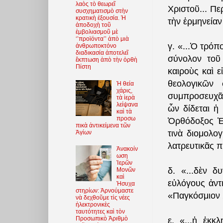
λαὸς τὸ θεωρεῖ
Χριστοῦ... Πε
συσχηματισμὸ στὴν
κρατικὴ ἐξουσία. Ἡ
τὴν ἑρμηνεία
ἀποδοχὴ τοῦ
ἐμβολιασμοῦ μὲ
‘’προϊόντα’’ ἀπὸ μιὰ
γ. «...Ὁ τρόπ
ἀνθρωποκτόνο
διαδικασία ἀποτελεῖ
σύνολον τοῦ
ἔκπτωση ἀπὸ τὴν ὀρθὴ
Πίστη
καιροὺς καὶ 
θεολογικῶν
Ἡ θεία
χάρις,
συμπροσευχᾶς 
τὰ ἱερὰ
λείψανα
ὧν δίδεται ἡ
καὶ τὰ
προσω
Ὀρθόδοξος Ἐ
πικὰ ἀντικείμενα τῶν
τινὰ διομολο
Ἁγίων
λατρευτικᾶς π
Ἀνακοίν
ωση
Ἱερῶν
δ. «...δὲν 
Μονῶν
καὶ
εὐλόγους ἀντ
Ἡσυχα
στηρίων: Ἀρνούμαστε
«Παγκόσμιον 
νὰ δεχθοῦμε τὶς νέες
ἠλεκτρονικὲς
ταυτότητες καὶ τὸν
Προσωπικὸ Ἀριθμὸ
ε. «...ἡ ἐκκ