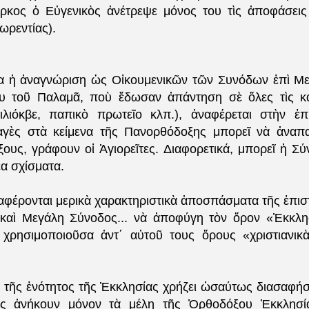
ρκος ὁ Εὐγενικὸς ἀνέτρεψε μόνος του τὶς ἀποφάσεις
ρεντίας).
ία ἡ ἀναγνώριση ὡς Οἰκουμενικῶν τῶν Συνόδων ἐπὶ Με
ου τοῦ Παλαμᾶ, ποὺ ἔδωσαν ἀπάντηση σὲ ὅλες τὶς κα
ιλιόκβε, παπικὸ πρωτεῖο κλπ.), ἀναφέρεται στὴν ἐπ
αγὲς στὰ κείμενα τῆς Πανορθόδοξης μπορεῖ νὰ ἀναπ
ους, γράφουν οἱ Ἁγιορεῖτες. Διαφορετικά, μπορεῖ ἡ Σύν
α σχίσματα.
φέρονται μερικὰ χαρακτηριστικὰ ἀποσπάσματα τῆς ἐπισ
α καὶ Μεγάλη Σύνοδος... νὰ ἀποφύγη τὸν ὄρον «Ἐκκλη
 χρησιμοποιοῦσα ἀντ΄ αὐτοῦ τους ὅρους «χριστιανικ
ια τῆς ἑνότητος τῆς Ἐκκλησίας χρήζει ὠσαύτως διασαφήσε
ῆς ἀνήκουν μόνον τὰ μέλη τῆς Ὀρθοδόξου Ἐκκλησ