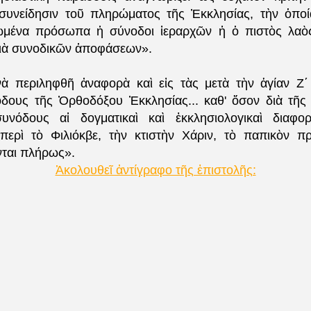
συνείδησιν τοῦ πληρώματος τῆς Ἐκκλησίας, τὴν ὁπο
νωμένα πρόσωπα ἡ σύνοδοι ἱεραρχῶν ἡ ὁ πιστὸς λαὸς
διὰ συνοδικῶν ἀποφάσεων».
 νὰ περιληφθῆ ἀναφορὰ καὶ εἰς τὰς μετὰ τὴν ἁγίαν Ζ΄
δους τῆς Ὀρθοδόξου Ἐκκλησίας... καθ' ὅσον διὰ τῆς
υνόδους αἱ δογματικαὶ καὶ ἐκκλησιολογικαὶ διαφο
περὶ τὸ Φιλιόκβε, τὴν κτιστὴν Χάριν, τὸ παπικὸν πρ
ται πλήρως».
Ἀκολουθεῖ ἀντίγραφο τῆς ἐπιστολῆς: