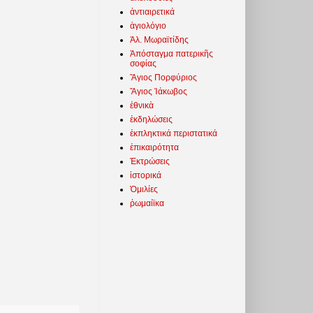
ἀντιαιρετικά
ἁγιολόγιο
Ἀλ. Μωραϊτίδης
Ἀπόσταγμα πατερικῆς
σοφίας
Ἅγιος Πορφύριος
Ἅγιος Ἰάκωβος
ἐθνικὰ
ἐκδηλώσεις
ἐκπληκτικά περιστατικά
ἐπικαιρότητα
Ἐκτρώσεις
ἱστορικά
Ὁμιλίες
ῥωμαίϊκα