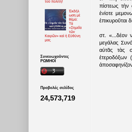
τοῦ πολίτη!
πίστεως τὴν 
Ἐκδήλ
ἐνίοτε μεμο
ωση μὲ
θέμα:
ἐπικυροῦται 
Τὰ
«Σημεῖα
τῶν
στ. «...δέον
Καιρῶν» καὶ ἡ Εὐθύνη
μας
μεγάλας Συνό
αὐτᾶς τὰς σ
Συνευωχοῦντες
ἑτεροδόξων (
ΡΩΜΗΟΙ
ἀποσαφηνίζον
Προβολές σελίδος
24,573,719