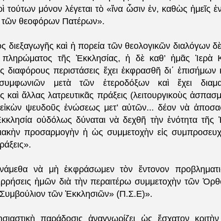
ρὶ τούτων μόνον λέγεται τὸ «ἴνα ὦσιν ἐν, καθὼς ἠμεῖς ἐ
ν τῶν θεοφόρων Πατέρων».
ος διεξαγωγῆς καὶ ἡ πορεία τῶν θεολογικῶν διαλόγων δ
 πληρώματος τῆς Ἐκκλησίας, ἡ δὲ καθ’ ἠμᾶς Ἱερὰ Κ
εἰς διαφόρους περιστάσεις ἔχει ἐκφρασθῆ δι΄ ἐπισήμων 
 συμφωνιῶν μετὰ τῶν ἑτεροδόξων καὶ ἔχει διαμα
καὶ ἄλλας λατρευτικᾶς πράξεις (λειτουργικοὺς ἀσπασμο
 εἰκὼν ψευδοῦς ἑνώσεως μετ’ αὐτῶν... δέον νὰ ἀποσα
κκλησία οὐδόλως δύναται νὰ δεχθῆ τὴν ἑνότητα τῆς 
γιακὴν προσαρμογὴν ἡ ὡς συμμετοχὴν εἰς συμπροσευχ
ράξεις».
δυνάμεθα νὰ μὴ ἐκφράσωμεν τὸν ἔντονον προβληματι
ιρρήσεις ἠμῶν διὰ τὴν περαιτέρω συμμετοχὴν τῶν Ὀρθ
Συμβούλιον τῶν Ἐκκλησιῶν» (Π.Σ.Ε)».
λησιαστικὴ παράδοσις ἀναγνωρίζει ὡς ἔσχατον κριτὴ