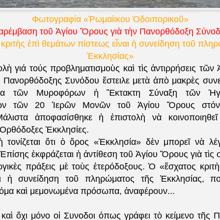
Φωτογραφία «Ῥωμαίικου Ὁδοιπορικοῦ»
αρέμβαση τοῦ Ἁγίου Ὅρους γιὰ τὴν Πανορθόδοξη Σύνο
ριτὴς ἐπὶ θεμάτων πίστεως εἶναι ἡ συνείδηση τοῦ πλη
Ἐκκλησίας»
λὴ γιά τούς προβληματισμοὺς καὶ τὶς ἀντιρρήσεις τῶν 
ς Πανορθόδοξης Συνόδου ἔστειλε μετὰ ἀπὸ μακρὲς συνε
δα τῶν Μυροφόρων ἡ Ἔκτακτη Σύναξη τῶν Ἡγ
ων τῶν 20 Ἱερῶν Μονῶν τοῦ Ἁγίου Ὄρους στόν 
Μάλιστα ἀποφασίσθηκε ἡ ἐπιστολὴ νὰ κοινοποιηθεῖ
Ὀρθόδοξες Ἐκκλησίες.
ὴ τονίζεται ὅτι ὁ ὅρος «Ἐκκλησία» δὲν μπορεῖ νὰ λέγ
 Ἐπίσης ἐκφράζεται ἡ ἀντίθεση τοῦ Ἁγίου Ὅρους γιὰ τὶς
υργικὲς πράξεις μὲ τοὺς ἑτερόδοξους. Ὁ «ἔσχατος κριτ
αι ἡ συνείδηση τοῦ πληρώματος τῆς Ἐκκλησίας, π
όμα καὶ μεμονωμένα πρόσωπα, ἀναφέρουν...
, καὶ ὄχι μόνο οἱ Συνοδοι όπως γράφει τὸ κείμενο τῆς