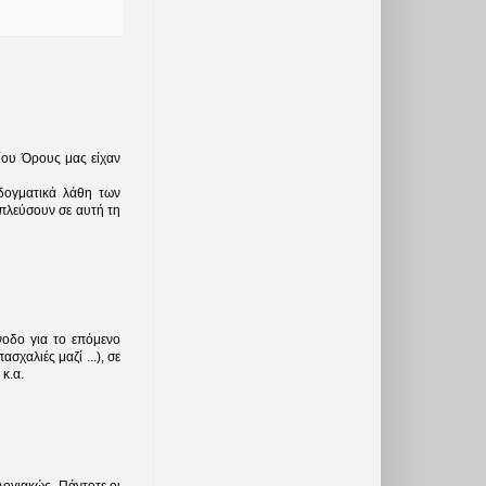
γίου Όρους μας είχαν
δογματικά λάθη των
πλεύσουν σε αυτή τη
οδο για το επόμενο
χαλιές μαζί ...), σε
 κ.α.