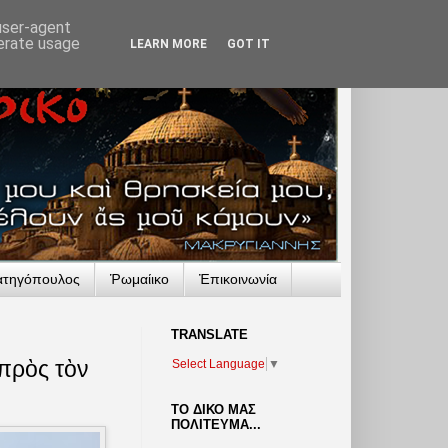
 user-agent
nerate usage
LEARN MORE
GOT IT
ατηγόπουλος
Ῥωμαίικο
Ἐπικοινωνία
TRANSLATΕ
πρὸς τὸν
Select Language
▼
ΤΟ ΔΙΚΟ ΜΑΣ
ΠΟΛΙΤΕΥΜΑ...