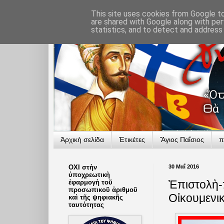
This site uses cookies from Google to 
are shared with Google along with per
statistics, and to detect and address
Ἀρχικὴ σελίδα
Ἐτικέτες
Ἅγιος Παΐσιος
π
ΟΧΙ στὴν
30 Μαΐ 2016
ὑποχρεωτικὴ
Ἐπιστολὴ-
ἐφαρμογὴ τοῦ
προσωπικοῦ ἀριθμοῦ
Οἰκουμενι
καὶ τῆς ψηφιακῆς
ταυτότητας