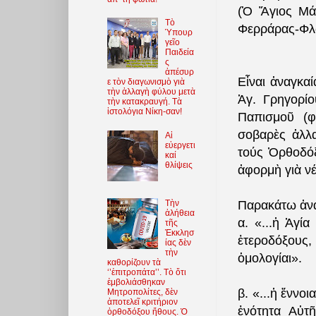
(Ὁ Ἅγιος Μά
Τὸ
Φερράρας-Φλω
Ὑπουρ
γεῖο
Παιδεία
ς
ἀπέσυρ
Εἶναι ἀναγκα
ε τὸν διαγωνισμὸ γιὰ
τὴν ἀλλαγὴ φύλου μετὰ
Ἁγ. Γρηγορί
τὴν κατακραυγή. Τὰ
ἱστολόγια Νίκη-σαν!
Παπισμοῦ (φ
σοβαρὲς ἀλλ
Αἱ
εὐεργετι
τούς Ὀρθοδόξ
καί
θλίψεις
ἀφορμὴ γιὰ νέ
Παρακάτω ἀνα
Τὴν
ἀλήθεια
α. «...ἡ Ἁγί
τῆς
Ἐκκλησ
ἑτεροδόξους,
ίας δὲν
τὴν
ὁμολογίαι».
καθορίζουν τὰ
‘’ἐπιτροπάτα’’. Τὸ ὅτι
ἐμβολιάσθηκαν
β. «...ἡ ἔννο
Μητροπολίτες, δὲν
ἀποτελεῖ κριτήριον
ἑνότητα Αὐτ
ὀρθοδόξου ἤθους. Ὁ