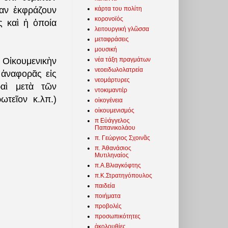
κάρτα του πολίτη
ίαν ἐκφράζουν
κορονοϊός
 καὶ ἡ ὁποία
λειτουργική γλῶσσα
μεταφράσεις
μουσική
νέα τάξη πραγμάτων
 Οἰκουμενικὴν
νεοειδωλολατρεία
 ἀναφορᾶς εἰς
νεομάρτυρες
ραὶ μετὰ τῶν
ντοκιμαντέρ
ωτεῖον κ.λπ.)
οἰκογένεια
οἰκουμενισμός
π Εὐάγγελος
Παπανικολάου
π. Γεώργιος Σχοινᾶς
π. Ἀθανάσιος
Μυτιληναίος
π.Α.Βλιαγκόφτης
π.Κ.Στρατηγόπουλος
παιδεία
ποιήματα
προβολές
προσωπικότητες
ἀκολουθίες