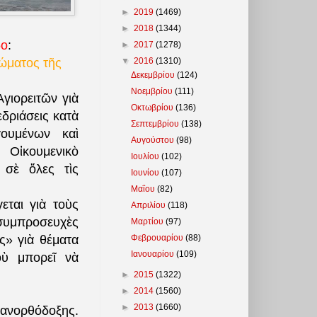
►
2019
(1469)
►
2018
(1344)
δο
:
►
2017
(1278)
▼
2016
(1310)
ρώματος τῆς
Δεκεμβρίου
(124)
Νοεμβρίου
(111)
Ἁγιορειτῶν γιὰ
Οκτωβρίου
(136)
δριάσεις κατὰ
Σεπτεμβρίου
(138)
ουμένων καὶ
Αυγούστου
(98)
Οἰκουμενικὸ
Ιουλίου
(102)
 σὲ ὅλες τὶς
Ιουνίου
(107)
Μαΐου
(82)
εται γιὰ τοὺς
Απριλίου
(118)
 συμπροσευχὲς
Μαρτίου
(97)
Φεβρουαρίου
(88)
ὴς» γιὰ θέματα
Ιανουαρίου
(109)
οὺ μπορεῖ νὰ
►
2015
(1322)
►
2014
(1560)
►
2013
(1660)
 Πανορθόδοξης.