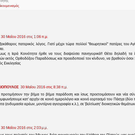
νοητής
ἰκουμενισμός
30 Μαΐου 2016 στις 1:06 π.μ.
 ξεκάθαρος πατερικός λόγος. Γιατί μέχρι τώρα πολλοί "θεωρητικοί" πατέρες του Α
ει.
ως η Ιερά Κοινότητα ήρθε να τους διαψεύσει πανηγυρικά!! Θέτει δηλαδή τα 
τών εκτός Ορθοδόξου Παραδόσεως και προειδοποιεί τον κίνδυνο, να βρεθούν όσοι 
ός Εκκλησίας
ΛΙΟΠΟΥΛΟΣ
30 Μαΐου 2016 στις 8:38 π.μ.
προτιμήσουν την βήμα το βήμα παράδοση και ίσως προετοιμάσουν και νέα σύν
μφωνήσουμε κατ' αρχήν σε κοινό ημερολόγιο και κοινό εορτασμό του Πάσχα (δύο πασ
τα (ενδυμασία ιερέων, μοντέρνα αγιογραφία κ.λ.), σε 'βελτίωση' διοικητικών θεμάτων
30 Μαΐου 2016 στις 2:03 μ.μ.