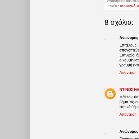
Ἀναρτήθηκε ἀπὸ
Δια
Ἐτικέτες
θεολογικά
,
ο
8 σχόλια:
Ανώνυμος
Επιτέλους,
απογοητεύσ
Ευτυχώς όμ
οικουμενισ
γραμμή εκτ
Απάντηση
ΝΤΙΝΟΣ Η
Μάλλον θα 
βήμα. Ας συ
τυπικά θέμα
Απάντηση
Ανώνυμος