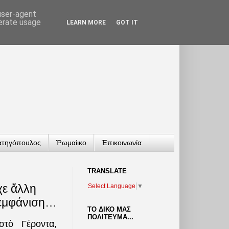
 user-agent
nerate usage
LEARN MORE
GOT IT
ατηγόπουλος
Ῥωμαίικο
Ἐπικοινωνία
TRANSLATΕ
χε ἄλλη
Select Language
▼
ν ἐμφάνιση…
ΤΟ ΔΙΚΟ ΜΑΣ
ΠΟΛΙΤΕΥΜΑ...
τὸ Γέροντα,