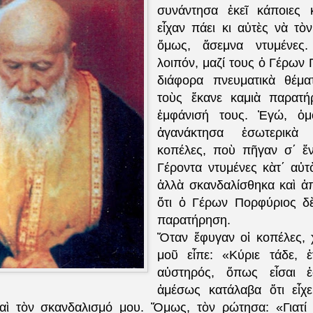
συνάντησα ἐκεῖ κάποιες 
εἶχαν πάει κι αὐτὲς νὰ τὸ
ὅμως, ἄσεμνα ντυμένες. 
λοιπόν, μαζί τους ὁ Γέρων 
διάφορα πνευματικὰ θέμα
τοὺς ἔκανε καμιὰ παρατή
ἐμφάνισή τους.
Ἐγ
ώ, ὁμ
ἀγανάκτησα ἐσωτερικὰ 
κοπέλες, ποὺ πῆγαν σ΄ ἕν
Γέροντα ντυμένες κὰτ΄ αὐτ
ἀλλὰ σκανδαλίσθηκα καὶ ἀ
ὅτι ὁ Γέρων Πορφύριος δὲ
παρατήρηση.
Ὅταν ἔφυγαν οἱ κοπέλες, 
μο
ῦ
εἶπε: «Κύριε τάδε, ἐ
αὐστηρός, ὅπως εἶσαι ἐ
ἀμέσως κατάλαβα ὅτι εἶχε
ὶ τὸν σκανδαλισμό μου. Ὅμως, τὸν ρώτησα: «Γιατί 