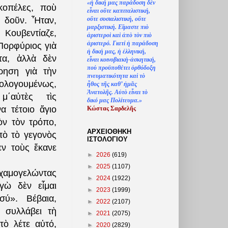
«
ἡ
δική μας παράδοση δ
ὲ
ν
κοπέλες, ποὺ
ε
ἶ
ναι ο
ὔ
τε καπιταλιστική,
ο
ὔ
τε σοσιαλιστική, ο
ὔ
τε
ν δοῦν. Ἦταν,
μαρξιστική. Ε
ἴ
μαστε πι
ὸ
Κουβεντίαζε,
ἀ
ριστερο
ὶ
κα
ὶ
ἀ
π
ὸ
τ
ὸ
ν πι
ὸ
ἀ
ριστερό. Γιατί
ἡ
παράδοση
Πορφύριος γιὰ
ἡ
δική μας,
ἡ
ἑ
λληνική,
τα, ἀλλὰ δὲν
ε
ἶ
ναι κοινοβιακ
ὴ
-
ἀ
σκητική,
πο
ὺ
προϋποθέτει
ὀ
ρθόδοξη
ρηση γιὰ τὴν
πνευματικότητα κα
ὶ
τ
ὸ
ολογουμένως,
ἦ
θος τ
ῆ
ς καθ’
ἠ
μ
ᾶ
ς
Ἀ
νατολ
ῆ
ς. Α
ὐ
τ
ὸ
ε
ἶ
ναι τ
ὸ
μ΄αὐτὲς τὶς
δικό μας Πολίτευμα.»
α τέτοιο ἅγιο
Κώστας Σαρδελ
ῆ
ς
ὸν τὸν τρόπο,
ΑΡΧΕΙΟΘΗΚΗ
πὸ τὸ γεγονὸς
ΙΣΤΟΛΟΓΙΟΥ
ν τοὺς ἔκανε
►
2026
(619)
►
2025
(1107)
χαμογελώντας
►
2024
(1922)
γὼ δὲν εἶμαι
►
2023
(1999)
σύ». Βέβαια,
►
2022
(2107)
 συλλάβει τὴ
►
2021
(2075)
τὸ λέτε αὐτό,
►
2020
(2829)