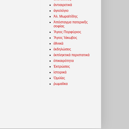
ἀντιαιρετικά
ἁγιολόγιο
Ἀλ. Μωραϊτίδης
Ἀπόσταγμα πατερικῆς
σοφίας
Ἅγιος Πορφύριος
Ἅγιος Ἰάκωβος
ἐθνικὰ
ἐκδηλώσεις
ἐκπληκτικά περιστατικά
ἐπικαιρότητα
Ἐκτρώσεις
ἱστορικά
Ὁμιλίες
ῥωμαίϊκα