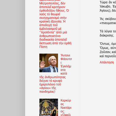
Τώρα ἂν κά
Μητροπολίτες, δὲν
Ἰάκωβο, Ἐ
ἀποτελεῖ κριτήριον
Ἁγίους), δὲ
ὀρθοδόξου ἤθους. Ὁ
λαὸς τὸ θεωρεῖ
συσχηματισμὸ στὴν
Ἂς σκύβουμ
κρατικὴ ἐξουσία. Ἡ
«πνευματικό
ἀποδοχὴ τοῦ
ἐμβολιασμοῦ μὲ
Τὰ λόγια τ
‘’προϊόντα’’ ἀπὸ μιὰ
διάκρισης.
ἀνθρωποκτόνο
διαδικασία ἀποτελεῖ
ἔκπτωση ἀπὸ τὴν ὀρθὴ
Ὄντως, ὁμο
Πίστη
Ὅμως, αὐτο
Ζοῦσαν, καὶ
Ἄντονι
καὶ περνοῦ
Φάουτσ
Απάντηση
ι:
Ἐγκλήμ
ατα
κατὰ
τῆς ἀνθρωπότητας
δείχνει τὸ κρυφὸ
ἡμερολόγιο τοῦ
«ἁγίου» τῆς
πανδημίας!
Κερκύρ
ας
Νεκτάρι
ος:
«Ὀφείλ