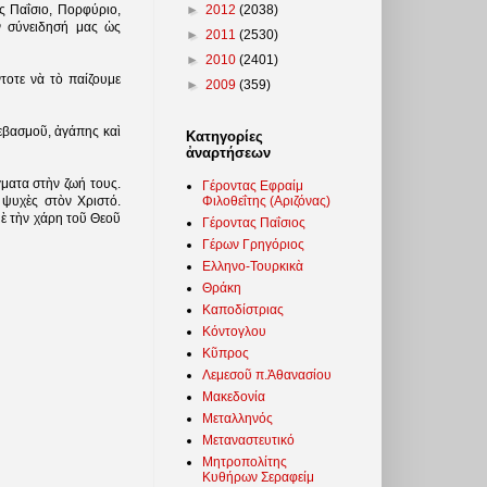
►
2012
(2038)
ς Παΐσιο, Πορφύριο,
ν σύνειδησή μας ὡς
►
2011
(2530)
►
2010
(2401)
τοτε νὰ τὸ παίζουμε
►
2009
(359)
σεβασμοῦ, ἀγάπης καὶ
Κατηγορίες
ἀναρτήσεων
ματα στὴν ζωή τους.
Γέροντας Εφραίμ
Φιλοθεΐτης (Αριζόνας)
 ψυχὲς στὸν Χριστό.
μὲ τὴν χάρη τοῦ Θεοῦ
Γέροντας Παΐσιος
Γέρων Γρηγόριος
Ελληνο-Τουρκικὰ
Θράκη
Καποδίστριας
Κόντογλου
Κῦπρος
Λεμεσοῦ π.Ἀθανασίου
Μακεδονία
Μεταλληνός
Μεταναστευτικό
Μητροπολίτης
Κυθήρων Σεραφείμ