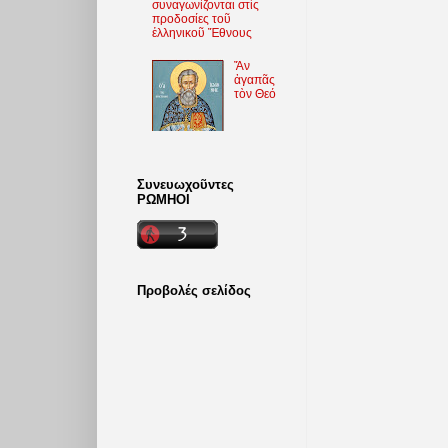
συναγωνίζονται στὶς
προδοσίες τοῦ
ἑλληνικοῦ Ἔθνους
Ἄν
ἀγαπᾶς
τὸν Θεό
Συνευωχοῦντες
ΡΩΜΗΟΙ
Προβολές σελίδος