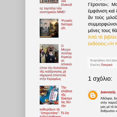
νέα
Γέροντα»; Μ
βλακώδ
ης ταμπέλα τῶν
ἐμφάνιση καὶ 
συστημικῶν ΜΜΕ!
ἂν τοὺς μιλο
Ψυχικὲς
συμμορφώνοντ
διαταρα
χὲς
μόνες τους θ
Ἀπὸ τὸ βιβλί
ἐκδόσεις:«Ἡ 
O
Μητρο
πολίτης
Κερκύρ
ας
Ἀναρτήθηκε ἀπὸ
Δια
ἀποκαλ
Ἐτικέτες
Πατερικά
ύπτει τὴν δολιότητα
τῆς κυβέρνησης μὲ
σημερινὴ ἐπιστολὴ
1 σχόλιο:
στὴν Κεραμέως
Τὴν
ἀλήθεια
Διανοητής
τῆς
Ἀδέλφια, δ
Ἐκκλησ
ίας δὲν
στὴν παροῦ
τὴν
μας μὲ τὰ λ
καθορίζουν τὰ
ἄνθρωποι «
‘’ἐπιτροπάτα’’. Τὸ ὅτι
ἐμβολιάσθηκαν