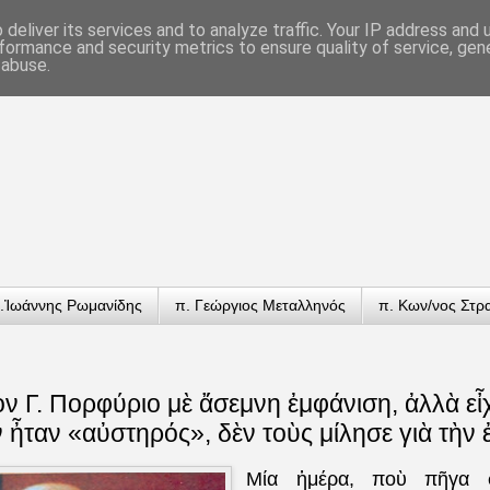
deliver its services and to analyze traffic. Your IP address and
formance and security metrics to ensure quality of service, ge
 abuse.
.Ἰωάννης Ρωμανίδης
π. Γεώργιος Μεταλληνός
π. Κων/νος Στρ
 Γ. Πορφύριο μὲ ἄσεμνη ἐμφάνιση, ἀλλὰ εἶ
ν ἦταν «αὐστηρός», δὲν τοὺς μίλησε γιὰ τὴ
Μία ἡμέρα, ποὺ πῆγα σ