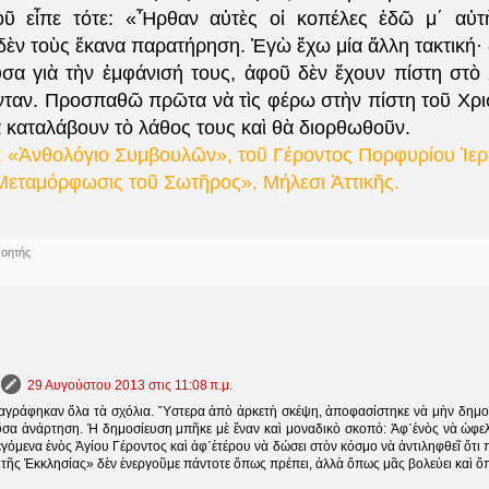
οῦ εἶπε τότε: «Ἦρθαν αὐτὲς οἱ κοπέλες ἐδῶ μ΄ αὐτ
δὲν τοὺς ἔκανα παρατήρηση. Ἐγὼ ἔχω μία ἄλλη τακτική· δ
ῦσα γιὰ τὴν ἐμφάνισή τους, ἀφοῦ δὲν ἔχουν πίστη στὸ 
αν. Προσπαθῶ πρῶτα νὰ τὶς φέρω στὴν πίστη τοῦ Χριστ
ὰ καταλάβουν τὸ λάθος τους καὶ θὰ διορθωθοῦν.
ο: «Ἀνθολόγιο Συμβουλῶν»,
τοῦ
Γέροντος Πορφυρίου Ἱε
Μεταμόρφωσις τοῦ Σωτῆρος», Μήλεσι Ἀττικῆς.
νοητής
29 Αυγούστου 2013 στις 11:08 π.μ.
ιαγράφηκαν ὅλα τὰ σχόλια. Ὕστερα ἀπὸ ἀρκετὴ σκέψη, ἀποφασίστηκε νὰ μὴν δημοσ
σα ἀνάρτηση. Ἡ δημοσίευση μπῆκε μὲ ἕναν καὶ μοναδικὸ σκοπό: Ἀφ΄ἑνὸς νὰ ὠφελ
εγόμενα ἑνὸς Ἁγίου Γέροντος καὶ ἀφ΄ἑτέρου νὰ δώσει στὸν κόσμο νὰ ἀντιληφθεῖ ὅτι π
τῆς Ἐκκλησίας» δὲν ἐνεργοῦμε πάντοτε ὅπως πρέπει, ἀλλὰ ὅπως μᾶς βολεύει καὶ ὅπ