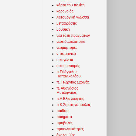
κάρτα του πολίτη
κορονοϊός
λειτουργική γλῶσσα
μεταφράσεις
μουσική
νέα τάξη πραγμάτων
νεοειδωλολατρεία
νεομάρτυρες
ντοκιμαντέρ
οἰκογένεια
οἰκουμενισμός
π Εὐάγγελος
Παπανικολάου
π. Γεώργιος Σχοινᾶς
π. Ἀθανάσιος
Μυτιληναίος
π.Α.Βλιαγκόφτης
π.Κ.Στρατηγόπουλος
παιδεία
ποιήματα
προβολές
προσωπικότητες
ἀκολουθίες