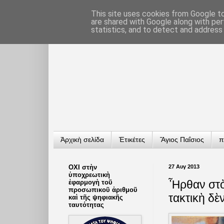
This site uses cookies from Google to 
are shared with Google along with per
statistics, and to detect and address
Ἀρχικὴ σελίδα
Ἐτικέτες
Ἅγιος Παΐσιος
π
ΟΧΙ στὴν
27 Αυγ 2013
ὑποχρεωτικὴ
Ἦρθαν στὸν
ἐφαρμογὴ τοῦ
προσωπικοῦ ἀριθμοῦ
τακτικὴ δὲ
καὶ τῆς ψηφιακῆς
ταυτότητας