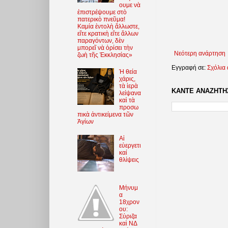
ουμε νὰ
ἐπιστρέψουμε στὸ
πατερικὸ πνεῦμα!
Καμία ἐντολὴ ἄλλωστε,
εἴτε κρατικὴ εἴτε ἄλλων
παραγόντων, δὲν
μπορεῖ νὰ ὁρίσει τὴν
Νεότερη ανάρτηση
ζωὴ τῆς Ἐκκλησίας»
Εγγραφή σε:
Σχόλια
Ἡ θεία
χάρις,
τὰ ἱερὰ
ΚΑΝΤΕ ΑΝΑΖΗΤΗΣ
λείψανα
καὶ τὰ
προσω
πικὰ ἀντικείμενα τῶν
Ἁγίων
Αἱ
εὐεργετι
καί
θλίψεις
Μήνυμ
α
18χρον
ου:
Σύριζα
καὶ ΝΔ