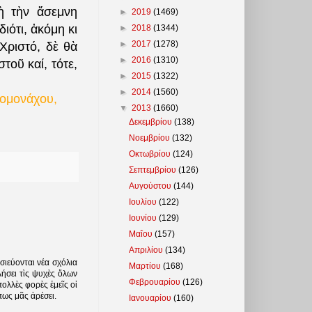
ὴ τὴν ἄσεμνη
►
2019
(1469)
ιότι, ἀκόμη κι
►
2018
(1344)
►
2017
(1278)
Χριστό, δὲ θὰ
►
2016
(1310)
οῦ καί, τότε,
►
2015
(1322)
►
2014
(1560)
ρομονάχου,
▼
2013
(1660)
Δεκεμβρίου
(138)
Νοεμβρίου
(132)
Οκτωβρίου
(124)
Σεπτεμβρίου
(126)
Αυγούστου
(144)
Ιουλίου
(122)
Ιουνίου
(129)
Μαΐου
(157)
Απριλίου
(134)
ιεύονται νέα σχόλια
Μαρτίου
(168)
ήσει τὶς ψυχὲς ὅλων
Φεβρουαρίου
(126)
ολλὲς φορὲς ἐμεῖς οἱ
ως μᾶς ἀρέσει.
Ιανουαρίου
(160)