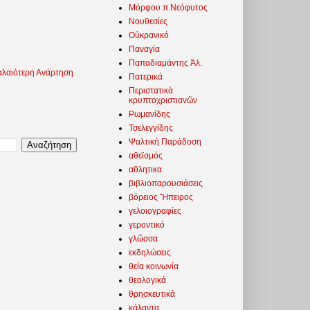
Μόρφου π.Νεόφυτος
Νουθεσίες
Οὐκρανικό
Παναγία
Παπαδιαμάντης Ἀλ.
λαιότερη Ανάρτηση
Πατερικά
Περιστατικὰ
κρυπτοχριστιανῶν
Ρωμανίδης
Τσελεγγίδης
Ψαλτική Παράδοση
αθεϊσμός
αθλητικα
βιβλιοπαρουσιάσεις
βόρειος Ἤπειρος
γελοιογραφίες
γεροντικό
γλῶσσα
εκδηλώσεις
θεία κοινωνία
θεολογικά
θρησκευτικά
κάλαντα