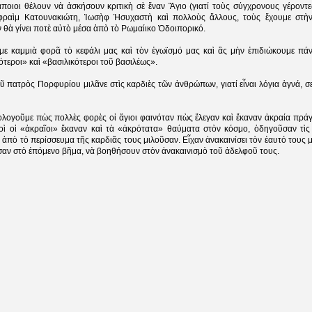
ποιοι θέλουν νὰ ἀσκήσουν κριτικὴ σὲ ἕναν Ἅγιο (γιατί τοὺς σύγχρονους γέροντε
φραὶμ Κατουνακιώτη, Ἰωσὴφ Ἡσυχαστὴ καὶ πολλοὺς ἄλλους, τοὺς ἔχουμε στὴ
ν θὰ γίνει ποτὲ αὐτὸ μέσα ἀπὸ τὸ Ρωμαίικο Ὁδοιπορικό.
ε καμμιὰ φορᾶ τὸ κεφάλι μας καὶ τὸν ἐγωϊσμό μας καὶ ἂς μὴν ἐπιδιώκουμε πάν
τεροι» καὶ «βασιλικότεροι τοῦ βασιλέως».
οῦ πατρὸς Πορφυρίου μιλᾶνε στὶς καρδιὲς τῶν ἀνθρώπων, γιατί εἶναι λόγια ἁγνά, 
λογοῦμε πὼς πολλὲς φορὲς οἱ ἅγιοι φαινόταν πὼς ἔλεγαν καὶ ἔκαναν ἀκραία πράγ
ὶ οἱ «ἀκραῖοι» ἔκαναν καὶ τὰ «ἀκρότατα» θαύματα στὸν κόσμο, ὁδηγοῦσαν τὶς
 ἀπὸ τὸ περίσσευμα τῆς καρδιᾶς τους μιλοῦσαν. Εἶχαν ἀνακαινίσει τὸν ἑαυτό τους 
σαν στὸ ἑπόμενο βῆμα, νὰ βοηθήσουν στὸν ἀνακαινισμὸ τοῦ ἀδελφοῦ τους.