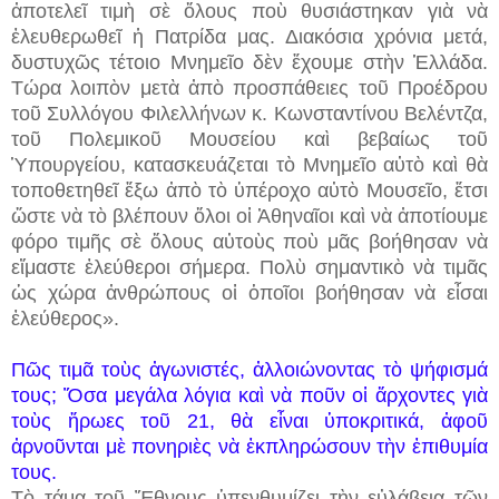
ἀποτελεῖ τιμὴ σὲ ὅλους ποὺ θυσιάστηκαν γιὰ νὰ
ἐλευθερωθεῖ ἡ Πατρίδα μας. Διακόσια χρόνια μετά,
δυστυχῶς τέτοιο Μνημεῖο δὲν ἔχουμε στὴν Ἑλλάδα.
Τώρα λοιπὸν μετὰ ἀπὸ προσπάθειες τοῦ Προέδρου
τοῦ Συλλόγου Φιλελλήνων κ. Κωνσταντίνου Βελέντζα,
τοῦ Πολεμικοῦ Μουσείου καὶ βεβαίως τοῦ
Ὑπουργείου, κατασκευάζεται τὸ Μνημεῖο αὐτὸ καὶ θὰ
τοποθετηθεῖ ἔξω ἀπὸ τὸ ὑπέροχο αὐτὸ Μουσεῖο, ἔτσι
ὥστε νὰ τὸ βλέπουν ὅλοι οἱ Ἀθηναῖοι καὶ νὰ ἀποτίουμε
φόρο τιμῆς σὲ ὅλους αὐτοὺς ποὺ μᾶς βοήθησαν νὰ
εἴμαστε ἐλεύθεροι σήμερα. Πολὺ σημαντικὸ νὰ τιμᾶς
ὡς χώρα ἀνθρώπους οἱ ὁποῖοι βοήθησαν νὰ εἶσαι
ἐλεύθερος».
Πῶς τιμᾶ τοὺς ἀγωνιστές, ἀλλοιώνοντας τὸ ψήφισμά
τους; Ὅσα μεγάλα λόγια καὶ νὰ ποῦν οἱ ἄρχοντες γιὰ
τοὺς ἥρωες τοῦ 21, θὰ εἶναι ὑποκριτικά, ἀφοῦ
ἀρνοῦνται μὲ πονηριὲς νὰ ἐκπληρώσουν τὴν ἐπιθυμία
τους.
Τὸ τάμα τοῦ Ἔθνους ὑπενθυμίζει τὴν εὐλάβεια τῶν