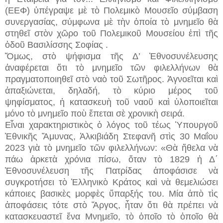
(ΕΕΦ) ὑπέγραψε μὲ τὸ Πολεμικὸ Μουσεῖο σύμβαση
συνεργασίας, σύμφωνα μὲ τὴν ὁποία τὸ μνημεῖο θὰ
στηθεῖ στὸν χῶρο τοῦ Πολεμικοῦ Μουσείου ἐπὶ τῆς
ὁδοῦ Βασιλίσσης Σοφίας .
Ὅμως, στὸ ψήφισμα τῆς Δ’ Ἐθνοσυνέλευσης
ἀναφέρεται ὅτι τὸ μνημεῖο τῶν φιλελλήνων θὰ
πραγματοποιηθεῖ στὸ ναὸ τοῦ Σωτῆρος. Ἀγνοεῖται καὶ
ἀπαξιώνεται, δηλαδή, τὸ κύριο μέρος τοῦ
ψηφίσματος, ἡ κατασκευὴ τοῦ ναοῦ καὶ ὑλοποιεῖται
μόνο τὸ μνημεῖο ποὺ ἕπεται σὲ χρονικὴ σειρά.
Εἶναι χαρακτηριστικὸς ὁ λόγος τοῦ τέως Ὑπουργοῦ
Ἐθνικῆς Ἄμυνας, Ἀλκιβιάδη Στεφανῆ στὶς 30 Μαΐου
2023 γιὰ τὸ μνημεῖο τῶν φιλελλήνων: «Θὰ ἤθελα νὰ
πάω ἀρκετὰ χρόνια πίσω, ὅταν τὸ 1829 ἡ Δ΄
Ἐθνοσυνέλευση τῆς Πατρίδας ἀποφάσισε νὰ
συγκροτήσει τὸ Ἑλληνικὸ Κράτος καὶ νὰ θεμελιώσει
κάποιες βασικὲς μορφὲς ὕπαρξής του. Μία ἀπὸ τὶς
ἀποφάσεις τότε στὸ Ἄργος, ἦταν ὅτι θὰ πρέπει νὰ
κατασκευαστεῖ ἕνα Μνημεῖο, τὸ ὁποῖο τὸ ὁποῖο θὰ