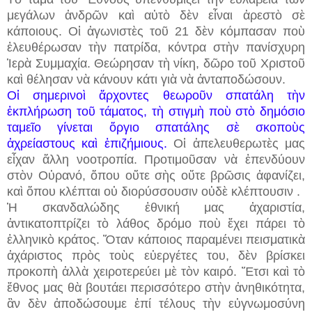
μεγάλων ἀνδρῶν καὶ αὐτὸ δὲν εἶναι ἀρεστὸ σὲ
κάποιους. Οἱ ἀγωνιστὲς τοῦ 21 δὲν κόμπασαν ποὺ
ἐλευθέρωσαν τὴν πατρίδα, κόντρα στὴν πανίσχυρη
Ἱερὰ Συμμαχία. Θεώρησαν τὴ νίκη, δῶρο τοῦ Χριστοῦ
καὶ θέλησαν νὰ κάνουν κάτι γιὰ νὰ ἀνταποδώσουν.
Οἱ σημερινοὶ ἄρχοντες θεωροῦν σπατάλη τὴν
ἐκπλήρωση τοῦ τάματος, τὴ στιγμὴ ποὺ στὸ δημόσιο
ταμεῖο γίνεται ὄργιο σπατάλης σὲ σκοποὺς
ἀχρείαστους καὶ ἐπιζήμιους.
Οἱ ἀπελευθερωτὲς μας
εἶχαν ἄλλη νοοτροπία. Προτιμοῦσαν νὰ ἐπενδύουν
στὸν Οὐρανό, ὅπου οὔτε σὴς οὔτε βρῶσις ἀφανίζει,
καὶ ὅπου κλέπται οὐ διορύσσουσιν οὐδὲ κλέπτουσιν .
Ἡ σκανδαλώδης ἐθνική μας ἀχαριστία,
ἀντικατοπτρίζει τὸ λάθος δρόμο ποὺ ἔχει πάρει τὸ
ἑλληνικὸ κράτος. Ὅταν κάποιος παραμένει πεισματικὰ
ἀχάριστος πρὸς τοὺς εὐεργέτες του, δὲν βρίσκει
προκοπὴ ἀλλὰ χειροτερεύει μὲ τὸν καιρό. Ἔτσι καὶ τὸ
ἔθνος μας θὰ βουτάει περισσότερο στὴν ἀνηθικότητα,
ἂν δὲν ἀποδώσουμε ἐπί τέλους τὴν εὐγνωμοσύνη