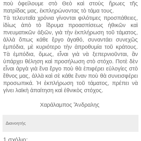
ποὺ ὀφείλουμε στὸ Θεὸ καὶ στοὺς ἥρωες τῆς
πατρίδας μας, ἐκπληρώνοντας τὸ τάμα τους.
Τὰ τελευταῖα χρόνια γίνονται φιλότιμες προσπάθειες,
ἰδίως ἀπὸ τὸ ἵδρυμα προασπίσεως ἠθικῶν καὶ
πνευματικῶν ἀξιῶν, γιὰ τὴν ἐκπλήρωση τοῦ τάματος,
ἀλλὰ ὅπως κάθε ἔργο ἀγαθό, συναντάει συνεχῶς
ἐμπόδια, μὲ κυριότερο τὴν ἀπροθυμία τοῦ κράτους.
Τὰ ἐμπόδια, ὅμως, εἶναι γιὰ νὰ ξεπερνιοῦνται, ἂν
ὑπάρχει θέληση καὶ προσήλωση στὸ στόχο. Ποτὲ δὲν
εἶναι ἀργὰ γιὰ ἕνα ἔργο ποὺ θὰ ἐπιφέρει εὐλογίες στὸ
ἔθνος μας, ἀλλὰ καὶ σὲ κάθε ἕναν ποὺ θὰ συνεισφέρει
προσωπικά. Ἡ ἐκπλήρωση τοῦ τάματος, πρέπει νὰ
γίνει λαϊκὴ ἀπαίτηση καὶ ἐθνικὸς στόχος.
Χαράλαμπος Ἄνδραλης
Διανοητής
1 σχόλιο: