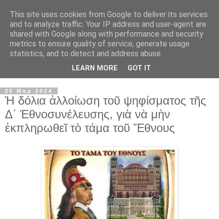
This site uses cookies from Google to deliver its services
and to analyze traffic. Your IP address and user-agent are
shared with Google along with performance and security
metrics to ensure quality of service, generate usage
statistics, and to detect and address abuse.
LEARN MORE
GOT IT
▼
25 Μαρ 2024
Ἡ δόλια ἀλλοίωση τοῦ ψηφίσματος τῆς
Δ΄ Ἐθνοσυνέλευσης, γιὰ νὰ μὴν
ἐκπληρωθεῖ τὸ τάμα τοῦ Ἔθνους