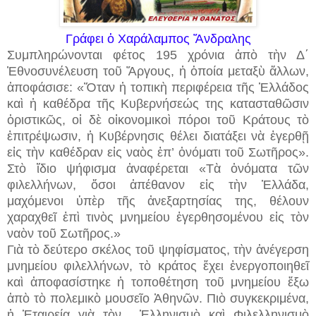
Γράφει ὁ Χαράλαμπος Ἄνδραλης
Συμπληρώνονται φέτος 195 χρόνια ἀπὸ τὴν Δ΄
Ἐθνοσυνέλευση τοῦ Ἄργους, ἡ ὁποία μεταξὺ ἄλλων,
ἀποφάσισε: «Ὅταν ἡ τοπικὴ περιφέρεια τῆς Ἑλλάδος
καὶ ἡ καθέδρα τῆς Κυβερνήσεώς της κατασταθῶσιν
ὁριστικῶς, οἱ δὲ οἰκονομικοὶ πόροι τοῦ Κράτους τὸ
ἐπιτρέψωσιν, ἡ Κυβέρνησις θέλει διατάξει νὰ ἐγερθῇ
εἰς τὴν καθέδραν εἰς ναὸς ἐπ’ ὀνόματι τοῦ Σωτῆρος».
Στὸ ἴδιο ψήφισμα ἀναφέρεται «Τὰ ὀνόματα τῶν
φιλελλήνων, ὅσοι ἀπέθανον εἰς τὴν Ἑλλάδα,
μαχόμενοι ὑπὲρ τῆς ἀνεξαρτησίας της, θέλουν
χαραχθεῖ ἐπὶ τινὸς μνημείου ἐγερθησομένου εἰς τὸν
ναὸν τοῦ Σωτῆρος.»
Γιὰ τὸ δεύτερο σκέλος τοῦ ψηφίσματος, τὴν ἀνέγερση
μνημείου φιλελλήνων, τὸ κράτος ἔχει ἐνεργοποιηθεῖ
καὶ ἀποφασίστηκε ἡ τοποθέτηση τοῦ μνημείου ἔξω
ἀπὸ τὸ πολεμικὸ μουσεῖο Ἀθηνῶν. Πιὸ συγκεκριμένα,
ἡ Ἑταιρεία γιὰ τὸν...
Ἑλληνισμὸ καὶ Φιλελληνισμὸ