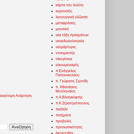
κάρτα του πολίτη
κορονοϊός
λειτουργική γλῶσσα
μεταφράσεις
μουσική
νέα τάξη πραγμάτων
νεοειδωλολατρεία
νεομάρτυρες
ντοκιμαντέρ
οἰκογένεια
οἰκουμενισμός
π Εὐάγγελος
Παπανικολάου
π. Γεώργιος Σχοινᾶς
π. Ἀθανάσιος
Μυτιληναίος
λαιότερη Ανάρτηση
π.Α.Βλιαγκόφτης
π.Κ.Στρατηγόπουλος
παιδεία
ποιήματα
προβολές
προσωπικότητες
ἀκολουθίες