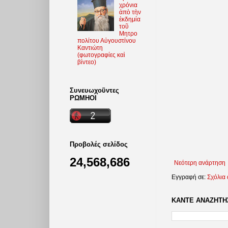
χρόνια
ἀπὸ τὴν
ἐκδημία
τοῦ
Μητρο
πολίτου Αὐγουστίνου
Καντιώτη
(φωτoγραφίες καὶ
βίντεο)
Συνευωχοῦντες
ΡΩΜΗΟΙ
Προβολές σελίδος
24,568,686
Νεότερη ανάρτηση
Εγγραφή σε:
Σχόλια
ΚΑΝΤΕ ΑΝΑΖΗΤΗΣ