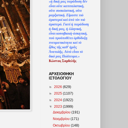
«
ἡ
δική μας παράδοση δ
ὲ
ν
ε
ἶ
ναι ο
ὔ
τε καπιταλιστική,
ο
ὔ
τε σοσιαλιστική, ο
ὔ
τε
μαρξιστική. Ε
ἴ
μαστε πι
ὸ
ἀ
ριστερο
ὶ
κα
ὶ
ἀ
π
ὸ
τ
ὸ
ν πι
ὸ
ἀ
ριστερό. Γιατί
ἡ
παράδοση
ἡ
δική μας,
ἡ
ἑ
λληνική,
ε
ἶ
ναι κοινοβιακ
ὴ
-
ἀ
σκητική,
πο
ὺ
προϋποθέτει
ὀ
ρθόδοξη
πνευματικότητα κα
ὶ
τ
ὸ
ἦ
θος τ
ῆ
ς καθ’
ἠ
μ
ᾶ
ς
Ἀ
νατολ
ῆ
ς. Α
ὐ
τ
ὸ
ε
ἶ
ναι τ
ὸ
δικό μας Πολίτευμα.»
Κώστας Σαρδελ
ῆ
ς
ΑΡΧΕΙΟΘΗΚΗ
ΙΣΤΟΛΟΓΙΟΥ
►
2026
(629)
►
2025
(1107)
►
2024
(1922)
▼
2023
(1999)
Δεκεμβρίου
(191)
Νοεμβρίου
(171)
Οκτωβρίου
(148)