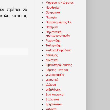
Μόρφου π.Νεόφυτος
Νουθεσίες
ν πρέπει νά
Οὐκρανικό
ὔκολα κάποιος
Παναγία
Παπαδιαμάντης Ἀλ.
Πατερικά
Περιστατικὰ
κρυπτοχριστιανῶν
Ρωμανίδης
Τσελεγγίδης
Ψαλτική Παράδοση
αθεϊσμός
αθλητικα
βιβλιοπαρουσιάσεις
βόρειος Ἤπειρος
γελοιογραφίες
γεροντικό
γλῶσσα
εκδηλώσεις
θεία κοινωνία
θεολογικά
θρησκευτικά
κάλαντα