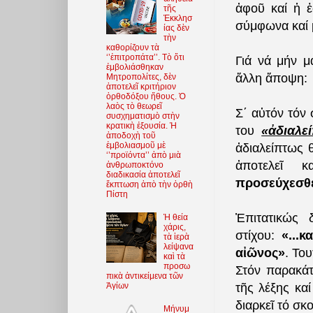
ἀφοῦ καί ἡ ἑ
τῆς
Ἐκκλησ
σύμφωνα καί μ
ίας δὲν
τὴν
καθορίζουν τὰ
‘’ἐπιτροπάτα’’. Τὸ ὅτι
Γιά νά μήν μ
ἐμβολιάσθηκαν
ἄλλη ἄποψη:
Μητροπολίτες, δὲν
ἀποτελεῖ κριτήριον
ὀρθοδόξου ἤθους. Ὁ
λαὸς τὸ θεωρεῖ
Σ΄ αὐτόν τόν 
συσχηματισμὸ στὴν
κρατικὴ ἐξουσία. Ἡ
του
«ἀδιαλε
ἀποδοχὴ τοῦ
ἐμβολιασμοῦ μὲ
ἀδιαλείπτως 
‘’προϊόντα’’ ἀπὸ μιὰ
ἀποτελεῖ κ
ἀνθρωποκτόνο
διαδικασία ἀποτελεῖ
προσεύχεσθε»
ἔκπτωση ἀπὸ τὴν ὀρθὴ
Πίστη
Ἐπιτατικώς 
Ἡ θεία
χάρις,
στίχου:
«...
τὰ ἱερὰ
λείψανα
αἰῶνος»
. Του
καὶ τὰ
προσω
Στόν παρακάτ
πικὰ ἀντικείμενα τῶν
τῆς λέξης κα
Ἁγίων
διαρκεῖ τό σκο
Μήνυμ