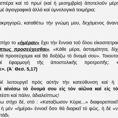
σπέρα καί τό πρωί (καί ἡ μεσημβρία) ἀποτελοῦν μέρ
έ ἁγιογραφικά ἀλλά καί ὑμνολογικά τεκμήρια;
ακρηγορῶ, καταθέτω τήν γνώμη μου, δεχόμενος ἀναν
στίχο το
«ἡμέραν»
ἔχει τήν ἔννοια τοῦ ὅλου εἰκοσιτετ
ίπτως προσεύχεσθαι»
. «Κάθε μέρα, ἀσταμάτητα, δίχ
θά προσεύχομαι καί θά δοξάζω τό ὄνομά σου». Τοιουτ
αί ἐφαρμογή τῆς ἀποστολικῆς προτροπῆς:
«ἀ
. (Ἀ΄ Θεσ. 5,17)
δέ λειτουργεῖ πρός αὐτήν τήν κατεύθυνση καί ἡ 
καί αἰνέσω τό ὄνομά σου εἰς τόν αἰῶνα καί εἰς τ
τέστι καί πάλιν, ἀδιαλείπτως!
ω στίχο δέ, στό : «Καταξίωσον Κύριε...» διαφοροποιεῖ
ί ἡ μέν «ἡμέρα» ἐννοεῖ ὅσο θά διαρκεῖ τό φῶς, ἡ δέ «
τάδι.