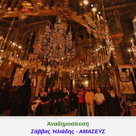
Ἀναδημοσίευση
Σάββας Ἠλιάδης - ΑΜΑΣΕΥΣ