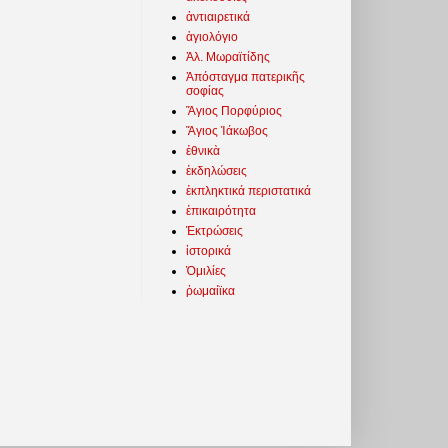
ἀντιαιρετικά
ἁγιολόγιο
Ἀλ. Μωραϊτίδης
Ἀπόσταγμα πατερικῆς
σοφίας
Ἅγιος Πορφύριος
Ἅγιος Ἰάκωβος
ἐθνικὰ
ἐκδηλώσεις
ἐκπληκτικά περιστατικά
ἐπικαιρότητα
Ἐκτρώσεις
ἱστορικά
Ὁμιλίες
ῥωμαίϊκα