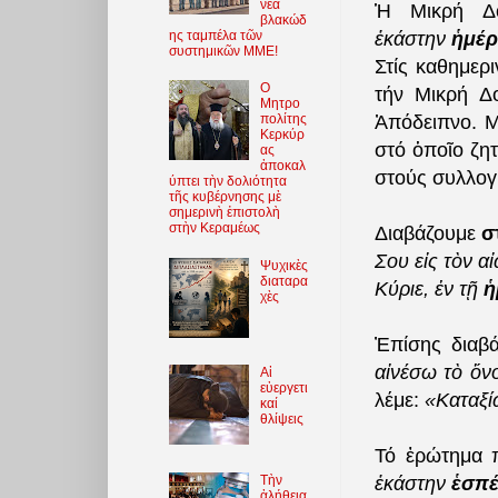
νέα
Ἡ Μικρή Δο
βλακώδ
ης ταμπέλα τῶν
ἑκάστην
ἡμέρ
συστημικῶν ΜΜΕ!
Στίς καθημερ
O
τήν Μικρή Δο
Μητρο
Ἀπόδειπνο. Μ
πολίτης
Κερκύρ
στό ὁποῖο ζητ
ας
ἀποκαλ
στούς συλλογ
ύπτει τὴν δολιότητα
τῆς κυβέρνησης μὲ
σημερινὴ ἐπιστολὴ
στὴν Κεραμέως
Διαβάζουμε
σ
Σου εἰς τὸν α
Ψυχικὲς
διαταρα
Κύριε, ἐν τῇ
ἡ
χὲς
Ἐπίσης διαβ
αἰνέσω τὸ ὄνο
Αἱ
εὐεργετι
λέμε:
«Καταξί
καί
θλίψεις
Τό ἐρώτημα π
Τὴν
ἑκάστην
ἑσπ
ἀλήθεια