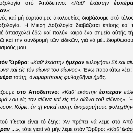
ξολογία στό Ἀπόδειπνο:
«Καθ' ἑκάστην
ἑσπέρ
αν
»
;
ινές καί μή ἑορτάσιμες ἀκολουθίες διαβάζουμε στό τέλ
ξολογία. Ἡ Μικρή Δοξολογία διαβάζεται ἐπίσης καί
έ ἀπασχολεῖ ἐδῶ καί πολύν καιρό ἕνα σημεῖο αὐτῆς τῆ
ῶ καί τήν συνδρομή τῶν εἰδικῶν, γιά νά μέ...
διορθώσου
ισμούς μου.
τόν
Ὄρθρο
:
«Καθ' ἑκάστην
ἡμέραν
εὐλογήσω Σέ καὶ αἰ
ἰῶνα καὶ εἰς τὸν αἰῶνα τοῦ αἰῶνος»
. Ἐνῶ παρακάτω λέει
μέρα
ταύτῃ, ἀναμαρτήτους φυλαχθῆναι ἡμᾶς
.
άζουμε
στό Ἀπόδειπνο
:
«Καθ' ἑκάστην
ἑσπέραν
εὐλ
μά Σου εἰς τὸν αἰῶνα καὶ εἰς τὸν αἰῶνα τοῦ αἰῶνος»
. 
ωσον, Κύριε, ἐν τῇ
νυκτί
ταύτῃ, ἀναμαρτήτους φυλαχθῆν
ού τίθεται εἶναι τό ἑξῆς: Ἄν πρέπει νά λέμε στό Ἀπ
έραν
...»
, τότε γιατί νά μήν λέμε στόν Ὄρθρο:
«Καθ' ἑκά