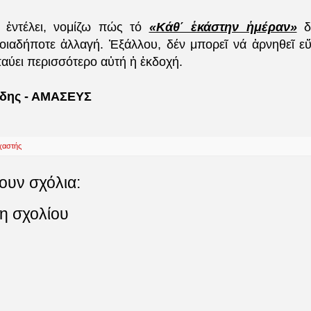
ς ἐντέλει, νομίζω πώς τό
«Κάθ΄ ἑκάστην ἡμέραν»
δέ
ποιαδήποτε ἀλλαγή. Ἐξάλλου, δέν μπορεῖ νά ἀρνηθεῖ ε
αύει περισσότερο αὐτή ἡ ἐκδοχή.
άδης - ΑΜΑΣΕΥΣ
χαστής
ουν σχόλια:
η σχολίου