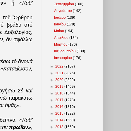
αν
»
ἤ
«Καθ'
Σεπτεμβρίου
(160)
Αυγούστου
(142)
ος τοῦ Ὄρθρου
Ιουλίου
(139)
 τό βράδυ στό
Ιουνίου
(179)
Μαΐου
(194)
ς Δοξολογίας,
Απριλίου
(184)
ν, ἄν σφάλλω
Μαρτίου
(176)
Φεβρουαρίου
(139)
Ιανουαρίου
(176)
νέσω τὸ ὄνομά
►
2022
(2107)
:
«Καταξίωσον,
►
2021
(2075)
►
2020
(2829)
►
2019
(1469)
ογήσω Σέ καὶ
►
2018
(1344)
Ἐνῶ παρακάτω
►
2017
(1278)
αι ἡμᾶς»
.
►
2016
(1310)
►
2015
(1322)
όδειπνο:
«Καθ'
►
2014
(1560)
στην
πρωΐαν
»
,
►
2013
(1660)