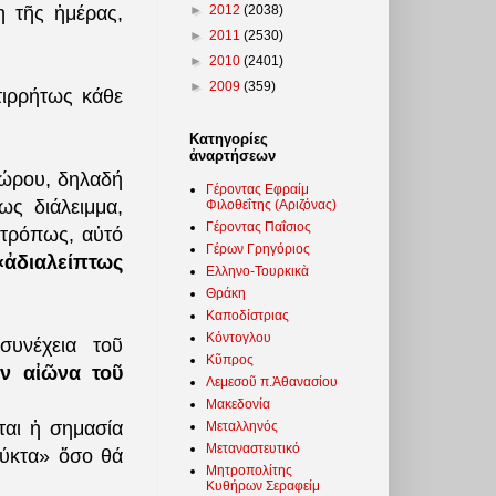
►
2012
(2038)
η τῆς ἡμέρας,
►
2011
(2530)
►
2010
(2401)
►
2009
(359)
τιρρήτως κάθε
Κατηγορίες
ἀναρτήσεων
ραώρου, δηλαδή
Γέροντας Εφραίμ
ως διάλειμμα,
Φιλοθεΐτης (Αριζόνας)
Γέροντας Παΐσιος
οτρόπως, αὐτό
Γέρων Γρηγόριος
διαλείπτως
Ελληνο-Τουρκικὰ
Θράκη
Καποδίστριας
Κόντογλου
συνέχεια τοῦ
Κῦπρος
όν αἰῶνα τοῦ
Λεμεσοῦ π.Ἀθανασίου
Μακεδονία
ται ἡ σημασία
Μεταλληνός
Μεταναστευτικό
νύκτα» ὅσο θά
Μητροπολίτης
Κυθήρων Σεραφείμ