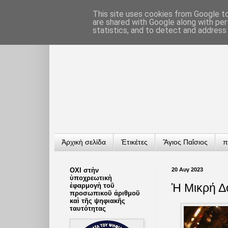
This site uses cookies from Google to 
are shared with Google along with per
statistics, and to detect and address
Ἀρχικὴ σελίδα
Ἐτικέτες
Ἅγιος Παΐσιος
π
ΟΧΙ στὴν
20 Αυγ 2023
ὑποχρεωτικὴ
Ἡ Μικρή Δ
ἐφαρμογὴ τοῦ
προσωπικοῦ ἀριθμοῦ
καὶ τῆς ψηφιακῆς
ταυτότητας