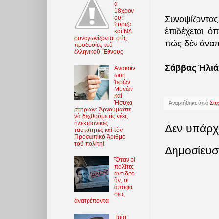
α
18χρον
Συνοψίζοντα
ου:
Σύριζα
ἐπιδέχεται ὁ
καὶ ΝΔ
συναγωνίζονται στὶς
πώς δέν ἀναπ
προδοσίες τοῦ
ἑλληνικοῦ Ἔθνους
Σάββας Ἠλι
Ἀνακοίν
ωση
Ἱερῶν
Μονῶν
καὶ
Ἡσυχα
Ἀναρτήθηκε ἀπὸ
Στο
στηρίων: Ἀρνούμαστε
νὰ δεχθοῦμε τὶς νέες
ἠλεκτρονικὲς
Δεν υπάρχ
ταυτότητες καὶ τὸν
Προσωπικὸ Ἀριθμὸ
τοῦ πολίτη!
Δημοσίευσ
Ὅταν οἱ
πολῖτες
ἀντιδρο
ῦν, οἱ
ἀποφά
σεις
ἀνατρέπονται
Τρία