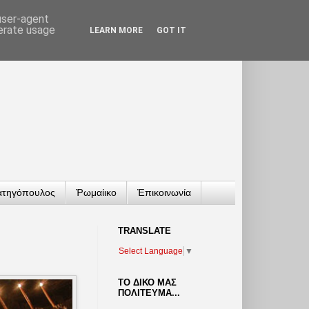
 user-agent
nerate usage
LEARN MORE
GOT IT
ατηγόπουλος
Ῥωμαίικο
Ἐπικοινωνία
TRANSLATΕ
Select Language
▼
ΤΟ ΔΙΚΟ ΜΑΣ
ΠΟΛΙΤΕΥΜΑ...