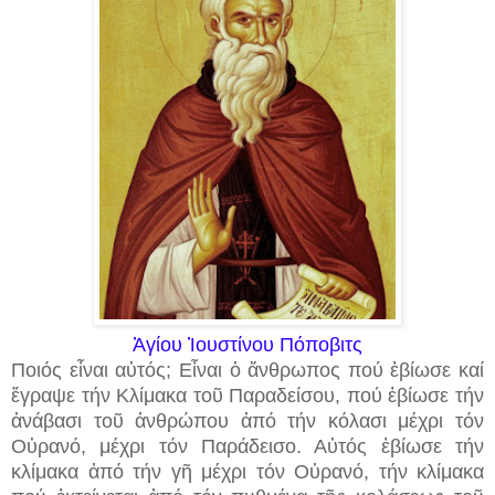
Ἁγίου
Ἰουστίνου Πόποβιτς
Ποιός εἶναι αὐτός; Εἶναι ὁ ἄνθρωπος πού ἐβίωσε καί
ἔγραψε τήν Κλίμακα τοῦ Παραδείσου, πού ἐβίωσε τήν
ἀνάβασι τοῦ ἀνθρώπου ἀπό τήν κόλασι μέχρι τόν
Οὐρανό, μέχρι τόν Παράδεισο. Αὐτός ἐβίωσε τήν
κλίμακα ἀπό τήν γῆ μέχρι τόν Οὐρανό, τήν κλίμακα