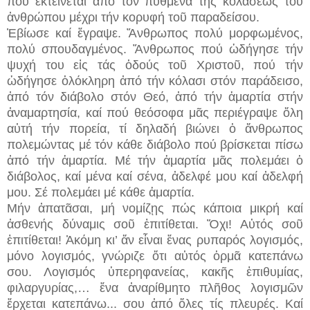
πού ἐκτείνεται ἀπό τόν πυθμένα τῆς κολάσεως τοῦ
ἀνθρώπου μέχρι τήν κορυφή τοῦ παραδείσου.
Ἐβίωσε καί ἔγραψε. Ἄνθρωπος πολύ μορφωμένος,
πολύ σπουδαγμένος. Ἄνθρωπος πού ὡδήγησε τήν
ψυχή του εἰς τάς ὁδούς τοῦ Χριστοῦ, πού τήν
ὡδήγησε ὁλόκληρη ἀπό τήν κόλασι στόν παράδεισο,
ἀπό τόν διάβολο στόν Θεό, ἀπό τήν ἁμαρτία στήν
ἀναμαρτησία, καί πού θεόσοφα μᾶς περιέγραψε ὅλη
αὐτή τήν πορεία, τί δηλαδή βιώνει ὁ ἄνθρωπος
πολεμώντας μέ τόν κάθε διάβολο πού βρίσκεται πίσω
ἀπό τήν ἁμαρτία. Μέ τήν ἁμαρτία μᾶς πολεμάει ὁ
διάβολος, καί μένα καί σένα, ἀδελφέ μου καί ἀδελφή
μου. Σέ πολεμάει μέ κάθε ἁμαρτία.
Μήν ἀπατᾶσαι, μή νομίζῃς πώς κάποια μικρή καί
ἀσθενής δύναμις σοῦ ἐπιτίθεται. Ὄχι! Αὐτός σοῦ
ἐπιτίθεται! Ἀκόμη κι’ ἄν εἶναι ἕνας ρυπαρός λογισμός,
μόνο λογισμός, γνώριζε ὅτι αὐτός ὁρμᾶ κατεπάνω
σου. Λογισμός ὑπερηφανείας, κακῆς ἐπιθυμίας,
φιλαργυρίας,… ἕνα ἀναρίθμητο πλῆθος λογισμῶν
ἔρχεται κατεπάνω...
σου ἀπό ὅλες τίς πλευρές. Καί