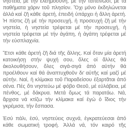
νηστεία, μέ τήν ἐλεημοσύνη, μέ τήν ταπείνωσι, μέ τά
παθήματα χάριν τοῦ πλησίον. Ὅχι μόνο ἐκδηλώνεται
ἀλλά καί ζῆ κάθε ἀρετή, ἐπειδή ὑπάρχει ἡ ἄλλη ἀρετή.
Ἡ πίστις ζῆ μέ τήν προσευχή, ἡ προσευχή ζῆ μέ τήν
νηστεία, ἡ νηστεία τρέφεται μέ τήν προσευχή, ἡ
νηστεία τρέφεται μέ τήν ἀγάπη, ἡ ἀγάπη τρέφεται μέ
τήν εὐσπλαχνία.
Ἔτσι κάθε ἀρετή ζῆ διά τῆς ἄλλης. Καί ὅταν μία ἀρετή
κατοικήσῃ στήν ψυχή σου, ὅλες οἱ ἄλλες θά
ἀκολουθήσουν, ὅλες σιγά-σιγά ἀπό αὐτήν θά
προέλθουν καί θά ἀναπτυχθοῦν δι’ αὐτῆς καί μαζί μέ
αὐτήν. Ναί, ἡ κλίμακα τοῦ Παραδείσου ἐξαρτᾶται ἀπό
σένα. Πές ὅτι νηστεύω μέ φόβο Θεοῦ, μέ εὐλάβεια, μέ
πένθος, μέ δάκρυα. Μετά ὅμως τά παρατάω. Νά,
ἄρχισα νά κτίζω τήν κλίμακα καί ἐγώ ὁ ἴδιος τήν
γκρέμισα, τήν ἔσπασα.
Ἐσύ πάλι, ἐσύ, νηστεύεις συχνά, ἐγκρατεύεσαι ἀπό
κάθε σωματική τροφή. Ἀλλά νά, τόν καιρό τῆς