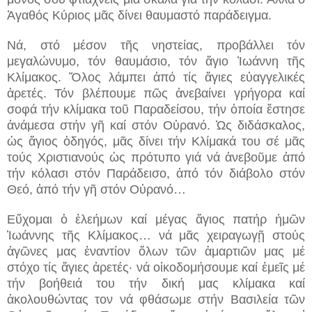
Ἀγαθός Κύριος μᾶς δίνει θαυμαστό παράδειγμα.
Νά, στό μέσον τῆς νηστείας, προβάλλει τόν
μεγαλώνυμο, τόν θαυμάσιο, τόν ἅγιο Ἰωάννη τῆς
Κλίμακος. Ὅλος λάμπει ἀπό τίς ἅγιες εὐαγγελικές
ἀρετές. Τόν βλέπουμε πῶς ἀνεβαίνει γρήγορα καί
σοφά τήν κλίμακα τοῦ Παραδείσου, τήν ὁποία ἔστησε
ἀνάμεσα στήν γῆ καί στόν Οὐρανό. Ὡς διδάσκαλος,
ὡς ἅγιος ὁδηγός, μᾶς δίνει τήν Κλίμακά του σέ μᾶς
τούς Χριστιανούς ὡς πρότυπο γιά νά ἀνεβοῦμε ἀπό
τήν κόλασι στόν Παράδεισο, ἀπό τόν διάβολο στόν
Θεό, ἀπό τήν γῆ στόν Οὐρανό…
Εὔχομαι ὁ ἐλεήμων καί μέγας ἅγιος πατήρ ἡμῶν
Ἰωάννης τῆς Κλίμακος… νά μᾶς χειραγωγῇ στούς
ἀγῶνες μας ἐναντίον ὅλων τῶν ἁμαρτιῶν μας μέ
στόχο τίς ἅγιες ἀρετές· νά οἰκοδομήσουμε καί ἐμεῖς μέ
τήν βοήθειά του τήν δική μας κλίμακα καί
ἀκολουθώντας τον νά φθάσωμε στήν Βασιλεία τῶν