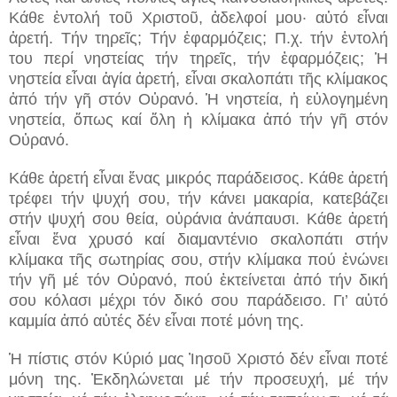
Κάθε ἐντολή τοῦ Χριστοῦ, ἀδελφοί μου· αὐτό εἶναι
ἀρετή. Τήν τηρεῖς; Τήν ἐφαρμόζεις; Π.χ. τήν ἐντολή
του περί νηστείας τήν τηρεῖς, τήν ἐφαρμόζεις; Ἡ
νηστεία εἶναι ἁγία ἀρετή, εἶναι σκαλοπάτι τῆς κλίμακος
ἀπό τήν γῆ στόν Οὐρανό. Ἡ νηστεία, ἡ εὐλογημένη
νηστεία, ὅπως καί ὅλη ἡ κλίμακα ἀπό τήν γῆ στόν
Οὐρανό.
Κάθε ἀρετή εἶναι ἕνας μικρός παράδεισος. Κάθε ἀρετή
τρέφει τήν ψυχή σου, τήν κάνει μακαρία, κατεβάζει
στήν ψυχή σου θεία, οὐράνια ἀνάπαυσι. Κάθε ἀρετή
εἶναι ἕνα χρυσό καί διαμαντένιο σκαλοπάτι στήν
κλίμακα τῆς σωτηρίας σου, στήν κλίμακα πού ἑνώνει
τήν γῆ μέ τόν Οὐρανό, πού ἐκτείνεται ἀπό τήν δική
σου κόλασι μέχρι τόν δικό σου παράδεισο. Γι’ αὐτό
καμμία ἀπό αὐτές δέν εἶναι ποτέ μόνη της.
Ἡ πίστις στόν Κύριό μας Ἰησοῦ Χριστό δέν εἶναι ποτέ
μόνη της. Ἐκδηλώνεται μέ τήν προσευχή, μέ τήν