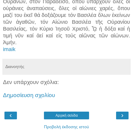
Οὐρανῶν, στόν Παράδεισο, ὅπου ὑπάρχουν ὅλες οἱ
οὐράνιες ἀναπαύσεις, ὅλες οἱ αἰώνιες χαρές, ὅπου
μαζί του ἐκεῖ θά δοξάζουμε τόν Βασιλέα ὅλων ἐκείνων
τῶν ἀγαθῶν, τόν Αἰώνιο Βασιλέα τῆς Οὐρανίου
Βασιλείας, τόν Κύριο Ἰησοῦ Χριστό, ᾯ ἡ δόξα καί ἡ
τιμή νῦν καί ἀεί καί εἰς τούς αἰῶνας τῶν αἰώνων.
Ἀμήν.
imaik
Διανοητής
Δεν υπάρχουν σχόλια:
Δημοσίευση σχολίου
‹
›
Αρχική σελίδα
Προβολή έκδοσης ιστού