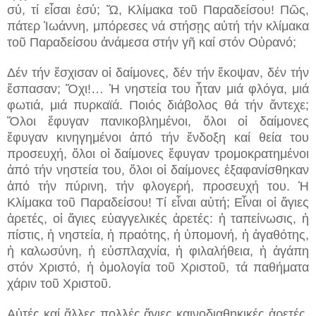
σύ, τί εἶσαι ἐσύ; Ὤ, Κλίμακα τοῦ Παραδείσου! Πῶς,
πάτερ Ἰωάννη, μπόρεσες νά στήσῃς αὐτή τήν κλίμακα
τοῦ Παραδείσου ἀνάμεσα στήν γῆ καί στόν Οὐρανό;
Δέν τήν ἔσχισαν οἱ δαίμονες, δέν τήν ἔκοψαν, δέν τήν
ἔσπασαν; Ὄχι!… Ἡ νηστεία του ἦταν μιά φλόγα, μιά
φωτιά, μιά πυρκαϊά. Ποιός διάβολος θά τήν ἄντεχε;
Ὅλοι ἔφυγαν πανικοβλημένοι, ὅλοι οἱ δαίμονες
ἔφυγαν κινηγημένοι ἀπό τήν ἔνδοξη καί θεία του
προσευχή, ὅλοι οἱ δαίμονες ἔφυγαν τρομοκρατημένοι
ἀπό τήν νηστεία του, ὅλοι οἱ δαίμονες ἐξαφανίσθηκαν
ἀπό τήν πύρινη, τήν φλογερή, προσευχή του. Ἡ
Κλίμακα τοῦ Παραδείσου! Τί εἶναι αὐτή; Εἶναι οἱ ἅγιες
ἀρετές, οἱ ἅγιες εὐαγγελικές ἀρετές: ἡ ταπείνωσις, ἡ
πίστις, ἡ νηστεία, ἡ πραότης, ἡ ὑπομονή, ἡ ἀγαθότης,
ἡ καλωσύνη, ἡ εὐσπλαχνία, ἡ φιλαλήθεια, ἡ ἀγάπη
στόν Χριστό, ἡ ὁμολογία τοῦ Χριστοῦ, τά παθήματα
χάριν τοῦ Χριστοῦ.
Αὐτές καί ἄλλες πολλές ἅγιες καινοδιαθηκικές ἀρετές.