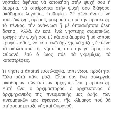
νηστείας ἀφήνεις νά κατοικήσῃ στήν ψυχή σου ἡ
ἁμαρτία, νά σπείρωνται στήν ψυχή σου διάφοροι
ἀκάθαρτοι λογισμοί, ἐπιθυμίες. Σέ σένα ἀνήκει νά
τούς διώχνῃς ἀμέσως μακρυά σου μέ τήν προσευχή,
τό πένθος, τήν ἀνάγνωσι ἤ μέ ὁποιαδήποτε ἄλλη
ἄσκησι. Ἀλλά, ἄν ἐσύ, ἐνῶ νηστεύῃς σωματικῶς,
τρέφῃς τήν ψυχή σου μέ κάποια ἁμαρτία ἤ μέ κάποιο
κρυφό πάθος, νά! ἐσύ, ἐνῶ ἀρχίζῃς νά χτίζῃς ἕνα-ἕνα
τά σκαλοπάτια τῆς νηστείας ἀπό τήν γῆ πρός τόν
Οὐρανό, ἐσύ ὁ ἴδιος πάλι τά γκρεμίζεις, τά
καταστρέφεις.
Ἡ νηστεία ἀπαιτεῖ εὐσπλαχνία, ταπείνωσι, πραότητα.
Ὅλα αὐτά πᾶνε μαζί. Εἶναι σάν ἕνα συνεργεῖο
οἰκοδόμων, τῶν ὁποίων ἀρχηγός εἶναι ἡ προσευχή.
Αὐτή εἶναι ὁ ἀρχιμάστορας, ὁ ἀρχιτέκτονας, ὁ
ἀρχιμηχανικός τῆς πνευματικῆς μας ζωῆς, τῶν
πνευματικῶν μας ἐφέσεων, τῆς κλίμακος πού θά
στήσουμε μεταξύ γῆς καί Οὐρανοῦ.