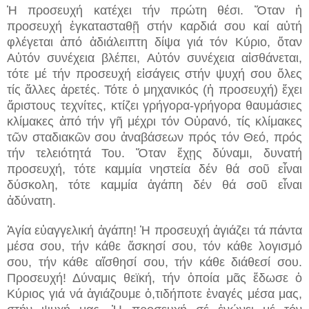
Ἡ προσευχή κατέχει τήν πρώτη θέσι. Ὅταν ἡ
προσευχή ἐγκατασταθῇ στήν καρδιά σου καί αὐτή
φλέγεται ἀπό ἀδιάλειπτη δίψα γιά τόν Κύριο, ὅταν
Αὐτόν συνέχεια βλέπει, Αὐτόν συνέχεια αἰσθάνεται,
τότε μέ τήν προσευχή εἰσάγεις στήν ψυχή σου ὅλες
τίς ἄλλες ἀρετές. Τότε ὁ μηχανικός (ἡ προσευχή) ἔχει
ἄριστους τεχνίτες, κτίζει γρήγορα-γρήγορα θαυμάσιες
κλίμακες ἀπό τήν γῆ μέχρι τόν Οὐρανό, τίς κλίμακες
τῶν σταδιακῶν σου ἀναβάσεων πρός τόν Θεό, πρός
τήν τελειότητά Του. Ὅταν ἔχῃς δύναμι, δυνατή
προσευχή, τότε καμμία νηστεία δέν θά σοῦ εἶναι
δύσκολη, τότε καμμία ἀγάπη δέν θά σοῦ εἶναι
ἀδύνατη.
Ἁγία εὐαγγελική ἀγάπη! Ἡ προσευχή ἁγιάζει τά πάντα
μέσα σου, τήν κάθε ἄσκησί σου, τόν κάθε λογισμό
σου, τήν κάθε αἴσθησί σου, τήν κάθε διάθεσί σου.
Προσευχή! Δύναμις θεϊκή, τήν ὁποία μᾶς ἔδωσε ὁ
Κύριος γιά νά ἁγιάζουμε ὁ,τιδήποτε ἐναγές μέσα μας,