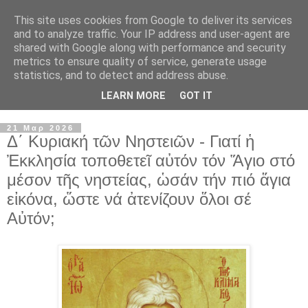
This site uses cookies from Google to deliver its services
and to analyze traffic. Your IP address and user-agent are
shared with Google along with performance and security
metrics to ensure quality of service, generate usage
statistics, and to detect and address abuse.
LEARN MORE
GOT IT
▼
21 Μαρ 2026
Δ΄ Κυριακή τῶν Νηστειῶν - Γιατί ἡ
Ἐκκλησία τοποθετεῖ αὐτόν τόν Ἅγιο στό
μέσον τῆς νηστείας, ὡσάν τήν πιό ἅγια
εἰκόνα, ὥστε νά ἀτενίζουν ὅλοι σέ
Αὐτόν;