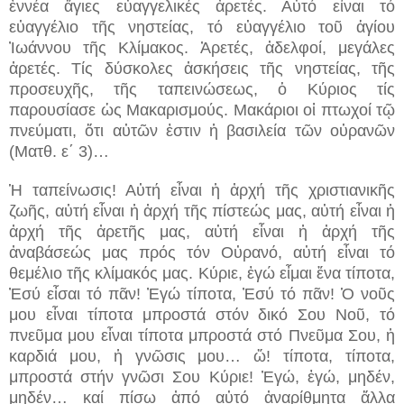
ἐννέα ἅγιες εὐαγγελικές ἀρετές. Αὐτό εἶναι τό
εὐαγγέλιο τῆς νηστείας, τό εὐαγγέλιο τοῦ ἁγίου
Ἰωάννου τῆς Κλίμακος. Ἀρετές, ἀδελφοί, μεγάλες
ἀρετές. Τίς δύσκολες ἀσκήσεις τῆς νηστείας, τῆς
προσευχῆς, τῆς ταπεινώσεως, ὁ Κύριος τίς
παρουσίασε ὡς Μακαρισμούς. Μακάριοι οἱ πτωχοί τῷ
πνεύματι, ὅτι αὐτῶν ἐστιν ἡ βασιλεία τῶν οὐρανῶν
(Ματθ. ε΄ 3)…
Ἡ ταπείνωσις! Αὐτή εἶναι ἡ ἀρχή τῆς χριστιανικῆς
ζωῆς, αὐτή εἶναι ἡ ἀρχή τῆς πίστεώς μας, αὐτή εἶναι ἡ
ἀρχή τῆς ἀρετῆς μας, αὐτή εἶναι ἡ ἀρχή τῆς
ἀναβάσεώς μας πρός τόν Οὐρανό, αὐτή εἶναι τό
θεμέλιο τῆς κλίμακός μας. Κύριε, ἐγώ εἶμαι ἕνα τίποτα,
Ἐσύ εἶσαι τό πᾶν! Ἐγώ τίποτα, Ἐσύ τό πᾶν! Ὁ νοῦς
μου εἶναι τίποτα μπροστά στόν δικό Σου Νοῦ, τό
πνεῦμα μου εἶναι τίποτα μπροστά στό Πνεῦμα Σου, ἡ
καρδιά μου, ἡ γνῶσις μου… ὤ! τίποτα, τίποτα,
μπροστά στήν γνῶσι Σου Κύριε! Ἐγώ, ἐγώ, μηδέν,
μηδέν… καί πίσω ἀπό αὐτό ἀναρίθμητα ἄλλα