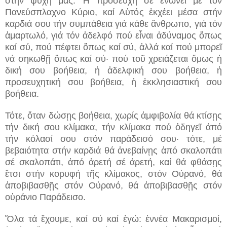
στήν ψυχή μας. Ἡ προσευχή σέ ἑνώνει μέ τόν
Πανεύσπλαχνο Κύριο, καί Αὐτός ἐκχέει μέσα στήν
καρδιά σου τήν συμπάθεια γιά κάθε ἄνθρωπο, γιά τόν
ἁμαρτωλό, γιά τόν ἀδελφό πού εἶναι ἀδύναμος ὅπως
καί σύ, πού πέφτει ὅπως καί σύ, ἀλλά καί πού μπορεῖ
νά σηκωθῇ ὅπως καί σύ· πού τοῦ χρειάζεται ὅμως ἡ
δική σου βοήθεια, ἡ ἀδελφική σου βοήθεια, ἡ
προσευχητική σου βοήθεια, ἡ ἐκκλησιαστική σου
βοήθεια.
Τότε, ὅταν δώσῃς βοήθεια, χωρίς ἀμφιβολία θά κτίσῃς
τήν δική σου κλίμακα, τήν κλίμακα πού ὁδηγεῖ ἀπό
τήν κόλασί σου στόν παράδεισό σου· τότε, μέ
βεβαιότητα στήν καρδιά θά ἀνεβαίνῃς ἀπό σκαλοπάτι
σέ σκαλοπάτι, ἀπό ἀρετή σέ ἀρετή, καί θά φθάσῃς
ἔτσι στήν κορυφή τῆς κλίμακος, στόν Οὐρανό, θά
ἀποβιβασθῇς στόν Οὐρανό, θά ἀποβιβασθῇς στόν
οὐράνιο Παράδεισο.
Ὅλα τά ἔχουμε, καί σύ καί ἐγώ: ἐννέα Μακαρισμοί,