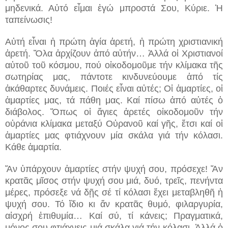
μηδενικά. Αὐτό εἶμαι ἐγώ μπροστά Σου, Κύριε. Ἡ
ταπείνωσις!
Αὐτή εἶναι ἡ πρώτη ἁγία ἀρετή, ἡ πρώτη χριστιανική
ἀρετή. Ὅλα ἀρχίζουν ἀπό αὐτήν… Ἀλλά οἱ Χριστιανοί
αὐτοῦ τοῦ κόσμου, πού οἰκοδομοῦμε τήν κλίμακα τῆς
σωτηρίας μας, πάντοτε κινδυνεύουμε ἀπό τίς
ἀκάθαρτες δυνάμεις. Ποιές εἶναι αὐτές; Οἱ ἁμαρτίες, οἱ
ἁμαρτίες μας, τά πάθη μας. Καί πίσω ἀπό αὐτές ὁ
διάβολος. Ὅπως οἱ ἅγιες ἀρετές οἰκοδομοῦν τήν
οὐράνια κλίμακα μεταξύ Οὐρανοῦ καί γῆς, ἔτσι καί οἱ
ἁμαρτίες μας φτιάχνουν μία σκάλα γιά τήν κόλασι.
Κάθε ἁμαρτία.
Ἄν ὑπάρχουν ἁμαρτίες στήν ψυχή σου, πρόσεχε! Ἄν
κρατᾶς μῖσος στήν ψυχή σου μιά, δυό, τρεῖς, πενήντα
μέρες, πρόσεξε νά δῇς σέ τί κόλασι ἔχει μεταβληθῆ ἡ
ψυχή σου. Τό ἴδιο κι ἄν κρατᾶς θυμό, φιλαργυρία,
αἰσχρή ἐπιθυμία… Καί σύ, τί κάνεις; Πραγματικά,
μόνος σου φτιάχνεις μιά σκάλα γιά τήν κόλασι. Ἀλλά ὁ