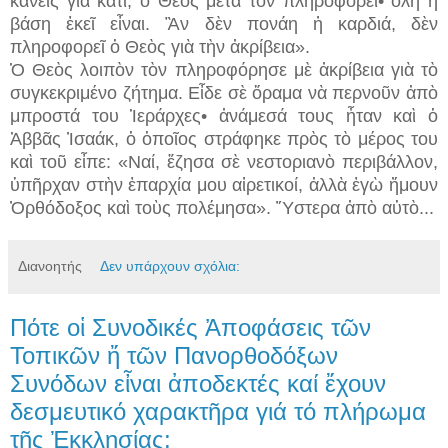
κανεὶς γιὰ κάτι, ὁ Θεὸς μετὰ τὸν πληροφορεῖ• ὅλη ἡ
βάση ἐκεῖ εἶναι. Ἂν δὲν πονάη ἡ καρδιά, δὲν
πληροφορεῖ ὁ Θεὸς γιὰ τὴν ἀκρίβεια».
Ὁ Θεὸς λοιπὸν τὸν πληροφόρησε μὲ ἀκρίβεια γιὰ τὸ
συγκεκριμένο ζήτημα. Εἶδε σὲ ὅραμα νὰ περνοῦν ἀπὸ
μπροστά του Ἱεράρχες• ἀνάμεσά τους ἦταν καὶ ὁ
Ἀββᾶς Ἰσαάκ, ὁ ὁποῖος στράφηκε πρὸς τὸ μέρος του
καὶ τοῦ εἶπε: «Ναί, ἔζησα σὲ νεστοριανὸ περιβάλλον,
ὑπῆρχαν στὴν ἐπαρχία μου αἱρετικοί, ἀλλὰ ἐγὼ ἤμουν
Ὀρθόδοξος καὶ τοὺς πολέμησα». Ὕστερα ἀπὸ αὐτὸ...
Διανοητής
Δεν υπάρχουν σχόλια:
Πότε οἱ Συνοδικές Ἀποφάσεις τῶν
Τοπικῶν ἤ τῶν Πανορθοδόξων
Συνόδων εἶναι ἀποδεκτές καί ἔχουν
δεσμευτικό χαρακτῆρα γιά τό πλήρωμα
τῆς Ἐκκλησίας;