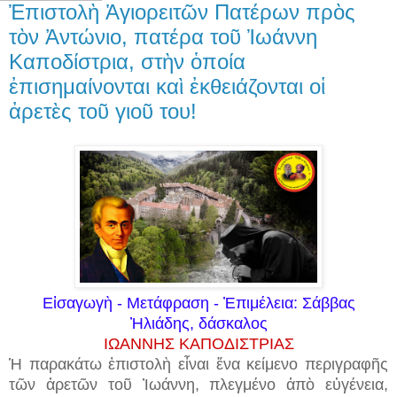
Ἐπιστολὴ Ἁγιορειτῶν Πατέρων πρὸς
τὸν Ἀντώνιο, πατέρα τοῦ Ἰωάννη
Καποδίστρια, στὴν ὁποία
ἐπισημαίνονται καὶ ἐκθειάζονται οἱ
ἀρετὲς τοῦ γιοῦ του!
Εἰσαγωγὴ - Μετάφραση - Ἐπιμέλεια: Σάββας
Ἠλιάδης, δάσκαλος
ΙΩΑΝΝΗΣ ΚΑΠΟΔΙΣΤΡΙΑΣ
Ἡ παρακάτω ἐπιστολὴ εἶναι ἕνα κείμενο περιγραφῆς
τῶν ἀρετῶν τοῦ Ἰωάννη, πλεγμένο ἀπὸ εὐγένεια,