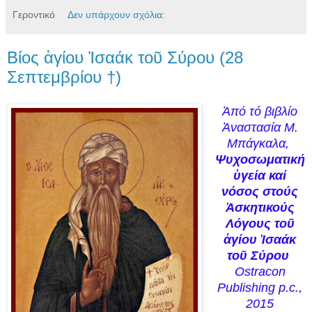
Γεροντικό
Δεν υπάρχουν σχόλια:
Βίος ἁγίου Ἰσαάκ τοῦ Σύρου (28
Σεπτεμβρίου †)
Ἀπό τό βιβλίο
Ἀναστασία Μ.
Μπάγκαλα,
Ψυχοσωματική
ὑγεία καί
νόσος στούς
Ἀσκητικούς
Λόγους τοῦ
ἁγίου Ἰσαάκ
τοῦ Σύρου
Οstracon
Publishing p.c.,
2015