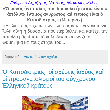
Γράφει ὁ Δημήτρης Νατσιός, δάσκαλος-Κιλκὶς
«Ὁ μόνος ἀντίπαλος ποὺ δύσκολα ἡττᾶται, εἶναι ὁ
ἀπόλυτα ἔντιμος ἄνθρωπος καὶ τέτοιος εἶναι ὁ
Καποδίστριας» (Μετερνιχ)
«Ἡ βοὴ τοὺς ἔρχεται τῶν πλησιαζόντων γεγονότων».
Ὅλη αὐτὴ ἡ δυσοσμία ποὺ περιβάλλει καὶ κατέχει τὴν
πατρίδα μᾶς τίποτε τὸ καλὸ δὲν προοιωνίζεται.
Θυμήθηκα καὶ τοὺς στίχου τοῦ...
Γεροντικό
Δεν υπάρχουν σχόλια:
Ὁ Καποδίστριας, οἱ σχέσεις ἰσχύος καὶ
οἱ προσανατολισμοὶ τοῦ σύγχρονου
Ἑλληνικοῦ κράτους