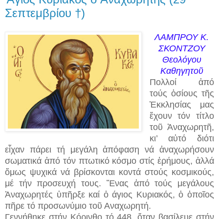
Σεπτεμβρίου †)
ΛΑΜΠΡΟΥ Κ.
ΣΚΟΝΤΖΟΥ
Θεολόγου
Καθηγητοῦ
Πολλοί ἀπό
τούς ὁσίους τῆς
Ἐκκλησίας μας
ἔχουν τόν τίτλο
τοῦ Ἀναχωρητῆ,
κι’ αὐτό διότι
εἶχαν πάρει τή μεγάλη ἀπόφαση νά ἀναχωρήσουν
σωματικά ἀπό τόν πτωτικό κόσμο στίς ἐρήμους, ἀλλά
ὅμως ψυχικά νά βρίσκονται κοντά στούς κοσμικούς,
μέ τήν προσευχή τους. Ἕνας ἀπό τούς μεγάλους
Ἀναχωρητές ὑπῆρξε καί ὀ άγιος Κυριακός, ὁ ὁποῖος
πῆρε τό προσωνύμιο τοῦ Αναχωρητή.
Γεννήθηκε στήν Κόρινθο τό 448, ὅταν βασίλευε στήν