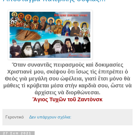
Ὅταν συναντᾶς πειρασμοὺς καὶ δοκιμασίες
Χριστιανὲ μου, σκέψου ὅτι ἴσως τὶς ἐπιτρέπει ὁ
Θεὸς γιὰ μεγάλη σου ὠφέλεια, γιατὶ ἔτσι μόνο θὰ
μάθεις τὶ κρύβεται μέσα στὴν καρδιὰ σου, ὥστε νὰ
ἀρχίσεις νὰ διορθώνεσαι.
Ἅγιος Τυχῶν τοῦ Ζαντὸνσκ
Γεροντικό
Δεν υπάρχουν σχόλια:
27 Σεπ 2021