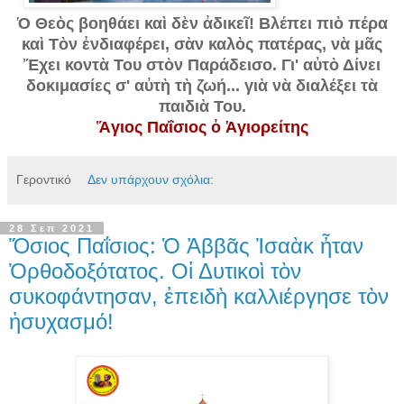
Ὁ Θεὸς βοηθάει καὶ δὲν ἀδικεῖ! Βλέπει πιὸ πέρα
καὶ Τὸν ἐνδιαφέρει, σὰν καλὸς πατέρας, νὰ μᾶς
Ἔχει κοντὰ Του στὸν Παράδεισο. Γι' αὐτὸ Δίνει
δοκιμασίες σ' αὐτὴ τὴ ζωή... γιὰ νὰ διαλέξει τὰ
παιδιὰ Του.
Ἅγιος Παΐσιος ὁ Ἁγιορείτης
Γεροντικό
Δεν υπάρχουν σχόλια:
28 Σεπ 2021
Ὅσιος Παΐσιος: Ὁ Ἀββᾶς Ἰσαὰκ ἦταν
Ὀρθοδοξότατος. Οἱ Δυτικοὶ τὸν
συκοφάντησαν, ἐπειδὴ καλλιέργησε τὸν
ἡσυχασμό!