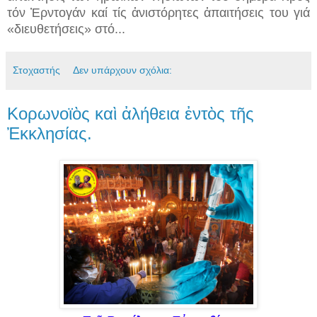
τόν Ἐρντογάν καί τίς ἀνιστόρητες ἀπαιτήσεις του γιά
«διευθετήσεις» στό...
Στοχαστής
Δεν υπάρχουν σχόλια:
Κορωνοϊὸς καὶ ἀλήθεια ἐντὸς τῆς
Ἐκκλησίας.