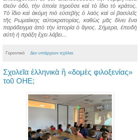
Θεὸν ὁδό, τὴν ὁποία τηροῦσε καὶ τὸ ἴδιο τὸ κράτος.
Τὸ ἴδιο καὶ ἀκόμη πιὸ εὐσεβὴς ὁ λαὸς καὶ οἱ βασιλεῖς
τῆς Ρωμαίικης αὐτοκρατορίας, καθὼς μᾶς δίνει ἕνα
παράδειγμα ἀπὸ τὴν ἱστορία ὁ ἅγιος. Σήμερα, ἐπειδὴ
αὐτὴ ἡ πράξη ἔχει λάβει...
Γεροντικό
Δεν υπάρχουν σχόλια:
Σχολεῖα ἑλληνικὰ ἢ «δομὲς φιλοξενίας»
τοῦ ΟΗΕ;