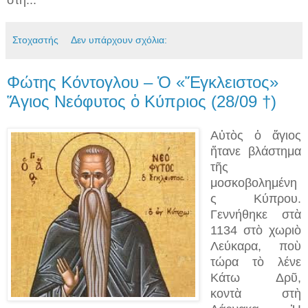
Στοχαστής
Δεν υπάρχουν σχόλια:
Φώτης Κόντογλου – Ὁ «Ἔγκλειστος»
Ἅγιος Νεόφυτος ὁ Κύπριος (28/09 †)
Αὐτὸς ὁ ἅγιος
ἤτανε βλάστημα
τῆς
μοσκοβολημένη
ς Κύπρου.
Γεννήθηκε στὰ
1134 στὸ χωριὸ
Λεύκαρα, ποὺ
τώρα τὸ λένε
Κάτω Δρῦ,
κοντὰ στὴ