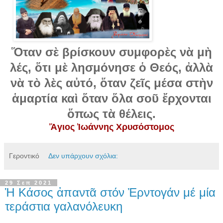
Ὅταν σὲ βρίσκουν συμφορὲς νὰ μὴ
λές, ὅτι μὲ λησμόνησε ὁ Θεός, ἀλλὰ
νὰ τὸ λὲς αὐτό, ὅταν ζεῖς μέσα στὴν
ἁμαρτία καὶ ὅταν ὅλα σοῦ ἔρχονται
ὅπως τὰ θέλεις.
Ἅγιος Ἰωάννης Χρυσόστομος
Γεροντικό
Δεν υπάρχουν σχόλια:
29 Σεπ 2021
Ἡ Κάσος ἀπαντᾶ στόν Ἐρντογάν μέ μία
τεράστια γαλανόλευκη