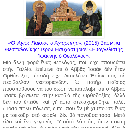
«
Ὁ Ἅγιος Παΐσιος ὁ Ἁγιορείτης
», (2015) Βασιλικά
Θεσσαλονίκης: Ἱερὸν Ἡσυχαστήριον «Εὐαγγελιστὴς
Ἰωάννης ὁ Θεολόγος».
Μία ἄλλη φορά ἕνας θεολόγος, ποὺ εἶχε σπουδάσει
στὴν Γαλλία, ἐπέμενε ὅτι ὁ Ἀββᾶς Ἰσαὰκ δὲν ἦταν
Ὀρθόδοξος, ἐπειδὴ εἶχε διατελέσει Ἐπίσκοπος σὲ
περιβάλλον νεστοριανῶν*. Ὁ Πατὴρ Παΐσιος
προσπαθοῦσε νὰ τοῦ δώση νὰ καταλάβη ὅτι ὁ Ἀββᾶς
Ἰσαὰκ βρίσκεται στὴν καρδιὰ τῆς Ὀρθοδοξίας, ἀλλὰ
δὲν τὸν ἔπειθε, καὶ γι' αὐτὸ στεναχωρήθηκε πολύ.
«Τόσο πολὺ πόνεσα, εἶπε, ποὺ ἂν μὲ χτυποῦσε ἕνας
μὲ τσεκοῦρι στὸ κεφάλι, δὲν θὰ πονοῦσα τόσο. Μετὰ
εἶδα καὶ ἕνα γεγονός. Γι' αὐτὸ λέω ὅτι, ὅταν πονάη