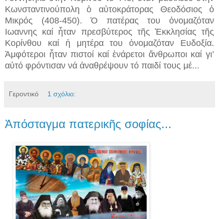
Κωνσταντινούπολη ὁ αὐτοκράτορας Θεοδόσιος ὁ
Μικρός (408-450). Ὁ πατέρας του ὀνομαζόταν
Ιωαννης καί ἦταν πρεσβύτερος τῆς Ἐκκλησίας τῆς
Κορίνθου καί ἡ μητέρα του ὀνομαζόταν Ευδοξία.
Ἀμφότεροι ἦταν πιστοί καί ἐνάρετοι ἄνθρωποι καί γι’
αὐτό φρόντισαν νά ἀναθρέψουν τό παιδί τους μέ...
Γεροντικό
1 σχόλιο:
Ἀπόσταγμα πατερικῆς σοφίας...