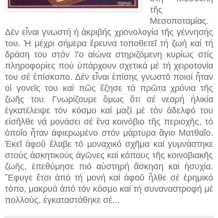
τῆς
Μεσοποταμίας.
Δέν εἶναι γνωστή ἡ ἀκριβής χρονολογία τῆς γέννησής
του. Ἡ μέχρι σήμερα ἔρευνα τοποθετεῖ τή ζωή καί τή
δράση του στόν 7ο αἰώνα στηριζόμενη κυρίως στίς
πληροφορίες πού ὑπάρχουν σχετικά μέ τή χειροτονία
του σέ ἐπίσκοπο. Δέν εἶναι ἐπίσης γνωστό ποιοί ἦταν
οἱ γονεῖς του καί πῶς ἔζησε τά πρῶτα χρόνια τῆς
ζωῆς του. Γνωρίζουμε ὃμως ὃτι σέ νεαρή ἡλικία
ἐγκατέλειψε τόν κόσμο καί μαζί μέ τόν ἀδελφό του
εἰσῆλθε νά μονάσει σέ ἓνα κοινόβιο τῆς περιοχῆς, τό
ὁποῖο ἦταν ἀφιερωμένο στόν μάρτυρα ἃγιο Ματθαῖο.
Ἐκεῖ ἀφοῦ ἔλαβε τό μοναχικό σχῆμα καί γυμνάστηκε
στούς ἀσκητικούς ἀγῶνες καί κόπους τῆς κοινοβιακῆς
ζωῆς, ἐπεθύμησε πιό αὐστηρή ἄσκηση καί ἡσυχία.
῎Εφυγε ἔτσι ἀπό τή μονή καί ἀφοῦ ἦλθε σέ ἐρημικό
τόπο, μακρυά ἀπό τόν κόσμο καί τή συναναστροφή μέ
πολλούς, ἐγκαταστάθηκε σέ...