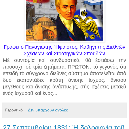
Γράφει ὁ Παναγιώτης Ἥφαιστος, Καθηγητὴς Διεθνῶν
Σχέσεων καὶ Στρατηγικῶν Σπουδῶν
Μὲ συντομία καὶ συνδυαστικά, θὰ ἑστιάσω τὴν
προσοχὴ σὲ τρία ζητήματα. ΠΡΩΤΟΝ, τὸ γεγονὸς ὅτι
ἐπειδὴ τὸ σύγχρονο διεθνὲς σύστημα ἀποτελεῖται ἀπὸ
δύο ἑκατοντάδες κράτη ἄνισης ἰσχύος, ἄνισου
μεγέθους καὶ ἄνισης ἀνάπτυξης, στὶς σχέσεις μεταξὺ
ἑνὸς ἰσχυροῦ καὶ ἑνὸς...
Γεροντικό
Δεν υπάρχουν σχόλια:
27 Σεπτεμβρίου 1831: Ἡ δολοφονία τοῦ