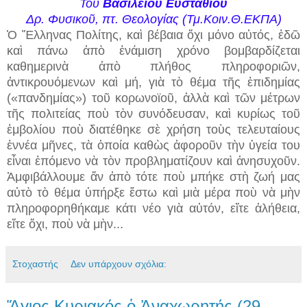
Toῦ
Βασίλειου Εὐσταθίου
Δρ. Φυσικοῦ, πτ. Θεολογίας (Τμ.Κοιν.Θ.ΕΚΠΑ)
Ὁ Ἕλληνας Πολίτης, καὶ βέβαια ὄχι μόνο αὐτός, ἐδῶ
καὶ πάνω ἀπὸ ἑνάμιση χρόνο βομβαρδίζεται
καθημερινὰ ἀπὸ πλήθος πληροφοριῶν,
ἀντικρουόμενων καὶ μή, γιὰ τὸ θέμα τῆς ἐπιδημίας
(«πανδημίας») τοῦ κορωνοϊοῦ, ἀλλὰ καὶ τῶν μέτρων
τῆς πολιτείας ποὺ τὸν συνόδευσαν, καὶ κυρίως τοῦ
ἐμβολίου ποὺ διατέθηκε σὲ χρήση τοὺς τελευταίους
ἑννέα μῆνες, τὰ ὁποία καθὼς ἀφοροῦν τὴν ὑγεία του
εἶναι ἐπόμενο νὰ τὸν προβληματίζουν καὶ ἀνησυχοῦν.
Ἀμφιβάλλουμε ἄν ἀπὸ τότε ποὺ μπήκε στὴ ζωή μας
αὐτὸ τὸ θέμα ὑπήρξε ἔστω καὶ μιὰ μέρα ποὺ νὰ μὴν
πληροφορηθήκαμε κάτι νέο γιὰ αὐτόν, εἴτε ἀλήθεια,
εἴτε ὄχι, ποὺ νὰ μὴν...
Στοχαστής
Δεν υπάρχουν σχόλια:
Ἅγιος Κυριακός ὁ Ἀναχωρητής (29