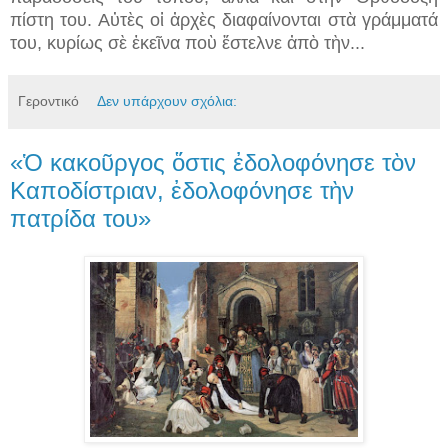
πίστη του. Αὐτὲς οἱ ἀρχὲς διαφαίνονται στὰ γράμματά
του, κυρίως σὲ ἐκεῖνα ποὺ ἔστελνε ἀπὸ τὴν...
Γεροντικό
Δεν υπάρχουν σχόλια:
«Ὁ κακοῦργος ὅστις ἐδολοφόνησε τὸν
Καποδίστριαν, ἐδολοφόνησε τὴν
πατρίδα του»