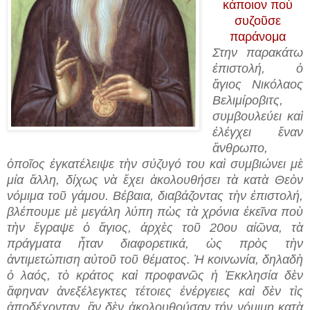
κάποιον ποὺ
συζοῦσε
παράνομα
Στην παρακάτω
ἐπιστολή, ὁ
ἅγιος Νικόλαος
Βελιμίροβιτς,
συμβουλεύει καὶ
ἐλέγχει ἕναν
ἄνθρωπο,
ὁποῖος ἐγκατέλειψε τὴν σύζυγό του καὶ συμβιώνει μὲ
μία ἄλλη, δίχως νὰ ἔχει ἀκολουθήσει τὰ κατὰ Θεὸν
νόμιμα τοῦ γάμου. Βέβαια, διαβάζοντας τὴν ἐπιστολή,
βλέπουμε μὲ μεγάλη λύπη πὼς τὰ χρόνια ἐκεῖνα ποὺ
τὴν ἔγραψε ὁ ἅγιος, ἀρχὲς τοῦ 20ου αἰῶνα, τὰ
πράγματα ἦταν
διαφορετικά, ὡς πρὸς τὴν
ἀντιμετώπιση αὐτοῦ τοῦ θέματος. Ἡ κοινωνία, δηλαδὴ
ὁ λαός, τὸ κράτος καὶ προφανῶς ἡ Ἐκκλησία δὲν
ἄφηναν ἀνεξέλεγκτες τέτοιες ἐνέργειες καὶ δὲν τὶς
ἀποδέχονταν, ἂν δὲν ἀκολουθούσαν τήν νόμιμη κατὰ