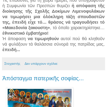
Τις επώδυνες για τή χώρα ἡμέρες πού ὑπογραφόταν
ἠ Συμφωνία τῶν Πρεσπών θυμιζει
ἠ απόφαση τῆς
διοίκησης τῆς Σχολῆς Δοκίμων Λιμενοφυλάκων
να τιμωρήσει μια ὁλόκληρη τάξη σπουδαστῶν
της, ἐπειδή εἶχε τό… θράσος νά τραγουδήσει τό
«Μακεδονία ξακουστη»
, τό ὁποῖο χαρακτηρίστηκε…
ἐθνικιστικό ἐμβατήριο!
Ἡ ἀποφαση
να τιμωρηθούν
αυτοί πού θά κληθοῦν
νά φυλάξουν τά θαλάσσια σύνορά της πατρίδας μας,
ἐπειδή...
Στοχαστής
Δεν υπάρχουν σχόλια:
Ἀπόσταγμα πατερικῆς σοφίας...