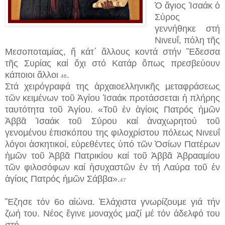
Ὁ ἅγιος Ἰσαάκ ὁ
Σύρος
γεννήθηκε στή
Νινευΐ, πόλη τῆς
Μεσοποταμίας, ἤ κάτ΄ ἄλλους κοντά στήν Ἔδεσσα
τῆς Συρίας καί ὄχι στό Κατάρ ὅπως πρεσβεύουν
κάποιοι ἄλλοι
.
46
Στά χειρόγραφά της ἀρχαιοελληνικῆς μεταφράσεως
τῶν κειμένων τοῦ Ἁγίου Ἰσαάκ προτάσσεται ἡ πλήρης
ταυτότητα τοῦ Ἁγίου. «Τοῦ ἐν ἁγίοις Πατρός ἠμῶν
Ἀββᾶ Ἰσαάκ τοῦ Σύρου καί ἀναχωρητού τοῦ
γενομένου ἐπισκόπου της φιλοχρίστου πόλεως Νινευΐ
λόγοι ἀσκητικοί, εὑρεθέντες ὑπό τῶν Ὁσίων Πατέρων
ἠμῶν τοῦ Ἀββᾶ Πατρικίου καί τοῦ Ἀββᾶ Ἀβρααμίου
τῶν φιλοσόφων καί ἡσυχαστῶν ἐν τή Λαύρα τοῦ ἐν
ἁγίοις Πατρός ἠμῶν Σάββα».
47
Ἔζησε τόν 6ο αἰώνα. Ἐλάχιστα γνωρίζουμε γιά τήν
ζωή του. Νέος ἔγινε μοναχός μαζί μέ τόν ἀδελφό του
στή...