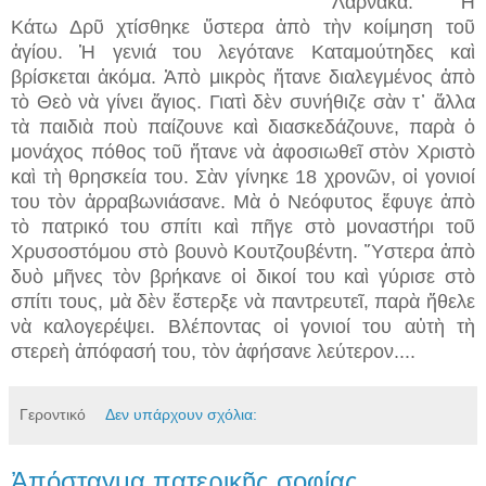
Λάρνακα. Ἡ
Κάτω Δρῦ χτίσθηκε ὕστερα ἀπὸ τὴν κοίμηση τοῦ
ἁγίου. Ἡ γενιά του λεγότανε Καταμούτηδες καὶ
βρίσκεται ἀκόμα. Ἀπὸ μικρὸς ἤτανε διαλεγμένος ἀπὸ
τὸ Θεὸ νὰ γίνει ἅγιος. Γιατὶ δὲν συνήθιζε σὰν τ᾿ ἄλλα
τὰ παιδιὰ ποὺ παίζουνε καὶ διασκεδάζουνε, παρὰ ὁ
μονάχος πόθος τοῦ ἤτανε νὰ ἀφοσιωθεῖ στὸν Χριστὸ
καὶ τὴ θρησκεία του. Σὰν γίνηκε 18 χρονῶν, οἱ γονιοί
του τὸν ἀρραβωνιάσανε. Μὰ ὁ Νεόφυτος ἔφυγε ἀπὸ
τὸ πατρικό του σπίτι καὶ πῆγε στὸ μοναστήρι τοῦ
Χρυσοστόμου στὸ βουνὸ Κουτζουβέντη. Ὕστερα ἀπὸ
δυὸ μῆνες τὸν βρήκανε οἱ δικοί του καὶ γύρισε στὸ
σπίτι τους, μὰ δὲν ἔστερξε νὰ παντρευτεῖ, παρὰ ἤθελε
νὰ καλογερέψει. Βλέποντας οἱ γονιοί του αὐτὴ τὴ
στερεὴ ἀπόφασή του, τὸν ἀφήσανε λεύτερον....
Γεροντικό
Δεν υπάρχουν σχόλια:
Ἀπόσταγμα πατερικῆς σοφίας...