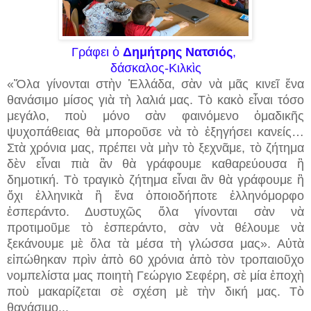
Γράφει ὁ
Δημήτρης Νατσιός
,
δάσκαλος-Κιλκὶς
«Ὅλα γίνονται στὴν Ἑλλάδα, σὰν νὰ μᾶς κινεῖ ἕνα
θανάσιμο μίσος γιὰ τὴ λαλιά μας. Τὸ κακὸ εἶναι τόσο
μεγάλο, ποὺ μόνο σὰν φαινόμενο ὁμαδικῆς
ψυχοπάθειας θὰ μποροῦσε νὰ τὸ ἐξηγήσει κανείς…
Στὰ χρόνια μας, πρέπει νὰ μὴν τὸ ξεχνᾶμε, τὸ ζήτημα
δὲν εἶναι πιὰ ἂν θὰ γράφουμε καθαρεύουσα ἢ
δημοτική. Τὸ τραγικὸ ζήτημα εἶναι ἂν θὰ γράφουμε ἢ
ὄχι ἑλληνικὰ ἢ ἕνα ὁποιοδήποτε ἑλληνόμορφο
ἐσπεράντο. Δυστυχῶς ὅλα γίνονται σὰν νὰ
προτιμοῦμε τὸ ἐσπεράντο, σὰν νὰ θέλουμε νὰ
ξεκάνουμε μὲ ὅλα τὰ μέσα τὴ γλώσσα μας». Αὐτὰ
εἰπώθηκαν πρὶν ἀπὸ 60 χρόνια ἀπὸ τὸν τροπαιοῦχο
νομπελίστα μας ποιητὴ Γεώργιο Σεφέρη, σὲ μία ἐποχὴ
ποὺ μακαρίζεται σὲ σχέση μὲ τὴν δική μας. Τὸ
θανάσιμο...