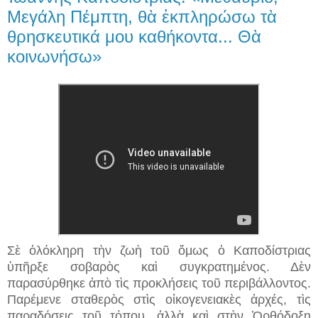
Μεγάλη Πέμπτη, θὰ ἐκπληρώσω τὰ
θρησκευτικά μου καθήκοντα... Θὰ
κοινωνήσω»
Σὲ ὁλόκληρη τὴν ζωὴ τοῦ ὅμως ὁ Καποδίστριας
ὑπῆρξε σοβαρὸς καὶ συγκρατημένος. Δὲν
παρασύρθηκε ἀπὸ τὶς προκλήσεις τοῦ περιβάλλοντος.
Παρέμενε σταθερὸς στὶς οἰκογενειακὲς ἀρχές, τὶς
παραδόσεις τοῦ τόπου, ἀλλὰ καὶ στὴν Ὀρθόδοξη