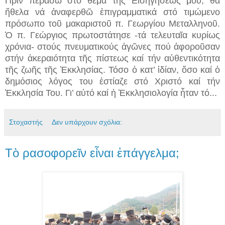
Πρίν περάσω στό θέμα τῆς Εἰσηγήσεώς μου, θά
ἤθελα νά ἀναφερθῶ ἐπιγραμματικά στό τιμώμενο
πρόσωπο τοῦ μακαριστοῦ π. Γεωργίου Μεταλληνοῦ.
Ὁ π. Γεώργιος πρωτοστάτησε -τά τελευταῖα κυρίως
χρόνια- στούς πνευματικούς ἀγῶνες πού ἀφοροῦσαν
στήν ἀκεραιότητα τῆς πίστεως καί τήν αὐθεντικότητα
τῆς ζωῆς τῆς Ἐκκλησίας. Τόσο ὁ κατ’ ἰδίαν, ὅσο καί ὁ
δημόσιος λόγος του ἑστίαζε στό Χριστό καί τήν
Ἐκκλησία Του. Γι’ αὐτό καί ἡ Ἐκκλησιολογία ἦταν τό...
Στοχαστής
Δεν υπάρχουν σχόλια:
Τὸ ρασοφορεῖν εἶναι ἐπάγγελμα;