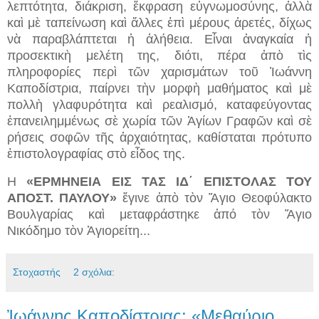
λεπτότητα, διάκριση, ἔκφραση εὐγνωμοσύνης, ἀλλὰ
καὶ μὲ ταπείνωση καὶ ἄλλες ἐπὶ μέρους ἀρετές, δίχως
νὰ παραβλάπτεται ἡ ἀλήθεια. Εἶναι ἀναγκαία ἡ
προσεκτικὴ μελέτη της, διότι, πέρα ἀπὸ τὶς
πληροφορίες περὶ τῶν χαρισμάτων τοῦ Ἰωάννη
Καποδίστρια, παίρνει τὴν μορφὴ μαθήματος καὶ μὲ
πολλὴ γλαφυρότητα καὶ ρεαλισμό, καταφεύγοντας
ἐπανειλημμένως σὲ χωρία τῶν Ἁγίων Γραφῶν καὶ σὲ
ρήσεις σοφῶν τῆς ἀρχαιότητας, καθίσταται πρότυπο
ἐπιστολογραφίας στὸ εἶδος της.
Η
«ΕΡΜΗΝΕΙΑ ΕΙΣ ΤΑΣ ΙΔ΄ ΕΠΙΣΤΟΛΑΣ ΤΟΥ
ΑΠΟΣΤ. ΠΑΥΛΟΥ»
ἔγινε ἀπὸ τὸν Ἅγιο Θεοφύλακτο
Βουλγαρίας καὶ μεταφράστηκε ἀπό τὸν Ἅγιο
Νικόδημο τὸν Ἁγιορείτη...
Στοχαστής
2 σχόλια:
Ἰωάννης Καποδίστριας: «Μεθαύριο,