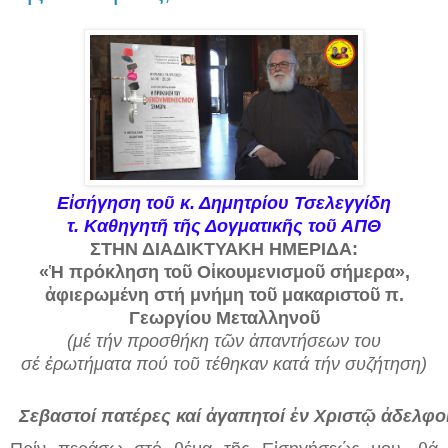
Εἰσήγηση τοῦ κ. Δημητρίου Τσελεγγίδη
τ. Καθηγητῆ τῆς Δογματικῆς τοῦ ΑΠΘ
ΣΤΗΝ ΔΙΑΔΙΚΤΥΑΚΗ ΗΜΕΡΙΔΑ:
«Ἡ πρόκληση τοῦ Οἰκουμενισμοῦ σήμερα»,
ἀφιερωμένη στή μνήμη τοῦ μακαριστοῦ π.
Γεωργίου Μεταλληνοῦ
(μέ τήν προσθήκη τῶν ἀπαντήσεων του
σέ ἐρωτήματα πού τοῦ τέθηκαν κατά τήν συζήτηση)
Σεβαστοί πατέρες καί ἀγαπητοί ἐν Χριστῷ ἀδελφοί