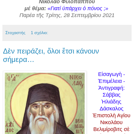
Νικόλαο Φιλοπάππου
μέ θέμα:
«Γιατί ὑπάρχει ὁ πόνος ;»
Παρέα τῆς Τρίτης, 28 Σεπτεμβρίου 2021
Στοχαστής
1 σχόλιο:
Δὲν πειράζει, ὅλοι ἔτσι κάνουν
σήμερα…
Εἰσαγωγὴ -
Ἐπιμέλεια -
Ἀντιγραφή:
Σάββας
Ἠλιάδης
Δάσκαλος
Ἐπιστολὴ Αγίου
Νικολάου
Βελιμίροβιτς σὲ