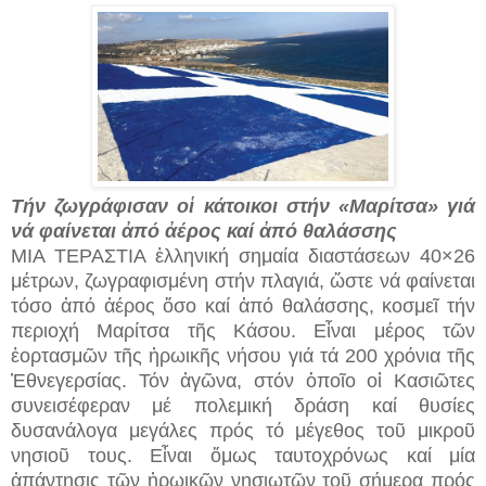
Τήν ζωγράφισαν οἱ κάτοικοι στήν «Μαρίτσα» γιά
νά φαίνεται ἀπό ἀέρος καί ἀπό θαλάσσης
ΜΙΑ ΤΕΡΑΣΤΙΑ ἑλληνική σημαία διαστάσεων 40×26
μέτρων, ζωγραφισμένη στήν πλαγιά, ὥστε νά φαίνεται
τόσο ἀπό ἀέρος ὅσο καί ἀπό θαλάσσης, κοσμεῖ τήν
περιοχή Μαρίτσα τῆς Κάσου. Εἶναι μέρος τῶν
ἑορτασμῶν τῆς ἡρωικῆς νήσου γιά τά 200 χρόνια τῆς
Ἐθνεγερσίας. Τόν ἀγῶνα, στόν ὁποῖο οἱ Κασιῶτες
συνεισέφεραν μέ πολεμική δράση καί θυσίες
δυσανάλογα μεγάλες πρός τό μέγεθος τοῦ μικροῦ
νησιοῦ τους. Εἶναι ὅμως ταυτοχρόνως καί μία
ἀπάντησις τῶν ἡρωικῶν νησιωτῶν τοῦ σήμερα πρός