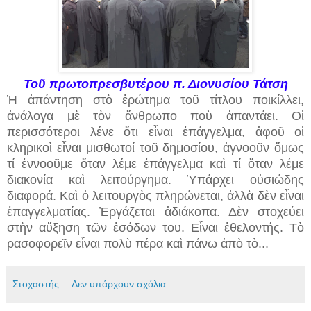
Τοῦ πρωτοπρεσβυτέρου π. Διονυσίου Τάτση
Ἡ ἀπάντηση στὸ ἐρώτημα τοῦ τίτλου ποικίλλει,
ἀνάλογα μὲ τὸν ἄνθρωπο ποὺ ἀπαντάει. Οἱ
περισσότεροι λένε ὅτι εἶναι ἐπάγγελμα, ἀφοῦ οἱ
κληρικοὶ εἶναι μισθωτοί τοῦ δημοσίου, ἀγνοοῦν ὅμως
τί ἐννοοῦμε ὅταν λέμε ἐπάγγελμα καὶ τί ὅταν λέμε
διακονία καὶ λειτούργημα. Ὑπάρχει οὐσιώδης
διαφορά. Καὶ ὁ λειτουργὸς πληρώνεται, ἀλλὰ δὲν εἶναι
ἐπαγγελματίας. Ἐργάζεται ἀδιάκοπα. Δὲν στοχεύει
στὴν αὔξηση τῶν ἐσόδων του. Εἶναι ἐθελοντής. Τὸ
ρασοφορεῖν εἶναι πολὺ πέρα καὶ πάνω ἀπὸ τὸ...
Στοχαστής
Δεν υπάρχουν σχόλια: