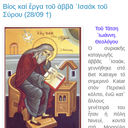
Βίος καί ἔργα τοῦ ἀββᾶ ᾿Ισαάκ τοῦ
Σύρου (28/09 †)
Τοῦ Τάτση
᾿Ιωάννη,
Θεολόγου
Ὁ συριακῆς
καταγωγῆς
ἀββᾶς ᾿Ισαάκ,
γεννήθηκε στό
Bet Κatraye τό
σημερινό Katar
στόν Περσικό
κόλπο, ἐνῶ κατ΄
ἄλλους
γενέτειρά του
ἦταν ἡ πόλη
Νινευί, κοντά
στή Μοσούλη