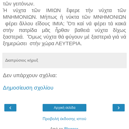
τῶν γειτόνων.
Ἡ νύχτα τῶν ΙΜΙΩΝ ἔφερε τήν νύχτα τῶν
ΜΝΗΜΟΝΙΩΝ. Μήπως ἡ νύκτα τῶν ΜΝΗΜΟΝΙΩΝ
φέρει ἄλλου εἴδους ΙΜΙΑ; Ὅτι καί νά φέρει τά κακά
στήν πατρίδα μᾶς ἦρθαν βαθειά νύχτα δίχως
ξαστεριά. Ὅμως νύχτα θά φύγουν μέ ξαστεριά γιά νά
ξημερώσει στήν χώρα ΛΕΥΤΕΡΙΑ.
Διαπρύσιος κήρυξ
Δεν υπάρχουν σχόλια:
Δημοσίευση σχολίου
‹
›
Αρχική σελίδα
Προβολή έκδοσης ιστού
Από το
Blogger
.