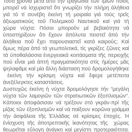
Τόσα χρόνια μετά ἀπό τήν τραγωδία τῶν Ἰμίων ποιός
μπορεῖ νά ἰσχυριστεῖ ὅτι γνωρίζει τήν πλήρη ἀλήθεια
γιά τό τί συνέβη ἐκείνη τή μοιραία γιά τούς τρεῖς
ἀξιωματικούς τοῦ Πολεμικοῦ Ναυτικοῦ καί γιά τή
χώρα νύχτα; Πόσοι μποροῦν μέ βεβαιότητα νά
ὑποστηρίξουν ὅτι ἔχουν ἀπόλυτα πειστεῖ ἀπό τήν
ἀλήθεια ποῦ ἔχει παρουσιαστεῖ κατά καιρούς; Καί
ὅμως πέρα ἀπό τά γεωπολιτικά, τίς γκρίζες ζῶνες καί
τά ὑποθαλάσσια ἐνεργειακά κοιτάσματα τῆς περιοχῆς
πού εἶναι μιά ἁπτή πραγματικότητα στίς ἡμέρες μᾶς
ψηλαφᾶμε καί μία ἄλλη διάσταση πού δρομολογήθηκε
ἐκείνη τήν κρίσιμη νύχτα καί ἔφερε μετέπειτα
ἀνεξέλεγκτες καταστάσεις.
Δυστυχῶς ἐκείνη ἡ νύχτα δρομολόγησε τήν "μεγάλη
νύχτα τῶν λαμογιῶν τῶν στρατιωτικῶν ἐξοπλισμών".
Κάποιοι ἀποφάσισαν νά τρέξουν στό γκράν-πρί τῆς
μίζας τῶν ἐξοπλισμῶν καί νά παίξουν κορῶνα γράμμα
τήν ἀσφάλεια τῆς Ἑλλάδας σέ κρίσιμες ἐποχές. Ἡ
ἐνίσχυση τῆς ἀποτρεπτικῆς ἱκανότητας τῆς χώρας
θεωρεῖται εὔλογη ἀνάγκη καί μεγίστη προτεραιότητα.