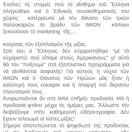
Ἐκεῖνες τίς στιγμές πού τό αἴσθημα τοῦ Ἕλληνα
πληγώθηκε καί ὁ Ἐθνικός συναισθηματικός του
χῶρος κατέρρευσε μέ τόν θάνατο τῶν τριῶν
παλληκαριῶν τό βράδυ τῶν ΙΜΙΩΝ κάποιοι
ξεκινοῦσαν τό marketing τῆς....
κούρσας τῶν ἐξοπλισμῶν τῆς μίζας.
Σοῦ λέει ὁ Ἕλληνας δέν εὐχαριστήθηκε "μέ τό
εὐχαριστῶ πού εἴπαμε στούς Ἀμερικάνους" γί' αὐτό
θά τόν "πνίξουμε" στά ἐξοπλιστικά προγράμματα γιά
νά αἰσθάνεται ἀσφαλής! Γιά αὐτούς ἡ νύχτα τῶν
ΙΜΙΩΝ καί ὁ Θάνατος τῶν Ἡρώων μᾶς ἦταν ἡ
καλύτερή τους εὐκαιρία καί ἡ ἀπαρχή τοῦ ἄκρατου
πλουτισμοῦ τους.
Ἀναρωτιοῦνται ἄν στά ΙΜΙΑ ὑπῆρξε προδοσία; Μά ἡ
προδοσία φτάνει μέχρι τίς ἡμέρες μας. Ἄλλωστε τήν
διαβάζουμε στήν καθημερινή εἰδησεογραφία. Δέν
ἔχουν τελειωμό οἱ λίστες μίζας!
Σήμερα ἀποτυπώνεται τό ψηφιδωτό της προδοσίας