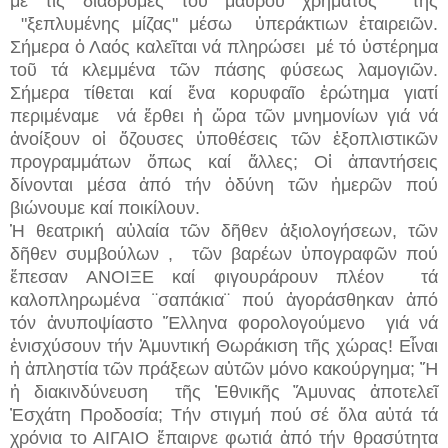
μέ τίς διαδρομές τοῦ μαύρου χρήματος τῆς
"ξεπλυμένης μίζας" μέσω ὑπεράκτιων ἑταιρειῶν.
Σήμερα ὁ Λαός καλεῖται νά πληρώσει μέ τό ὑστέρημα
τοῦ τά κλεμμένα τῶν πάσης φύσεως λαμογιῶν.
Σήμερα τίθεται καί ἕνα κορυφαῖο ἐρώτημα γιατί
περιμέναμε νά ἔρθει ἡ ὥρα τῶν μνημονίων γιά νά
ἀνοίξουν οἱ ὄζουσες ὑποθέσεις τῶν ἐξοπλιστικῶν
προγραμμάτων ὅπως καί ἄλλες; Οἱ ἀπαντήσεις
δίνονται μέσα ἀπό τήν ὀδύνη τῶν ἡμερῶν πού
βιώνουμε καί ποικίλουν.
Ἡ θεατρική αὐλαία τῶν δῆθεν ἀξιολογήσεων, τῶν
δῆθεν συμβούλων , τῶν βαρέων ὑπογραφῶν πού
ἔπεσαν ΑΝΟΙΞΕ καί φιγουράρουν πλέον τά
καλοπληρωμένα ¨σαπάκια¨ πού ἀγοράσθηκαν ἀπό
τόν ἀνυποψίαστο Ἕλληνα φορολογούμενο γιά νά
ἐνισχύσουν τήν Ἀμυντική Θωράκιση τῆς χώρας! Εἶναι
ἡ ἀπληστία τῶν πράξεων αὐτῶν μόνο κακούργημα; Ἤ
ἡ διακινδύνευση τῆς Ἐθνικῆς Ἄμυνας ἀποτελεῖ
Ἐσχάτη Προδοσία; Τήν στιγμή πού σέ ὅλα αὐτά τά
χρόνια το ΑΙΓΑΙΟ ἔπαιρνε φωτιά ἀπό τήν θρασύτητα